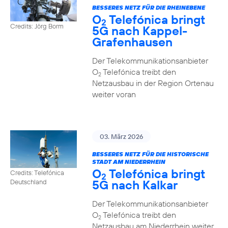
BESSERES NETZ FÜR DIE RHEINEBENE
O
Telefónica bringt
2
Credits: Jörg Borm
5G nach Kappel-
Grafenhausen
Der Telekommunikationsanbieter
O
Telefónica treibt den
2
Netzausbau in der Region Ortenau
weiter voran
03. März 2026
BESSERES NETZ FÜR DIE HISTORISCHE
STADT AM NIEDERRHEIN
O
Telefónica bringt
Credits: Telefónica
2
5G nach Kalkar
Deutschland
Der Telekommunikationsanbieter
O
Telefónica treibt den
2
Netzausbau am Niederrhein weiter