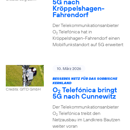
5G nach
Kröppelshagen-
Fahrendorf
Der Telekommunikationsanbieter
O
Telefónica hat in
2
Kröppelshagen-Fahrendorf einen
Mobilfunkstandort auf 5G erweitert
10. März 2026
BESSERES NETZ FÜR DAS SORBISCHE
KERNLAND
O
Telefónica bringt
Credits: GfTD GmbH
2
5G nach Cunnewitz
Der Telekommunikationsanbieter
O
Telefónica treibt den
2
Netzausbau im Landkreis Bautzen
weiter voran