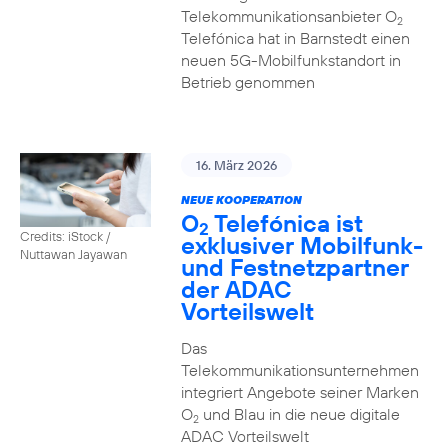
Telekommunikationsanbieter O
2
Telefónica hat in Barnstedt einen
neuen 5G-Mobilfunkstandort in
Betrieb genommen
16. März 2026
NEUE KOOPERATION
O
Telefónica ist
2
Credits: iStock /
exklusiver Mobilfunk-
Nuttawan Jayawan
und Festnetzpartner
der ADAC
Vorteilswelt
Das
Telekommunikationsunternehmen
integriert Angebote seiner Marken
O
und Blau in die neue digitale
2
ADAC Vorteilswelt