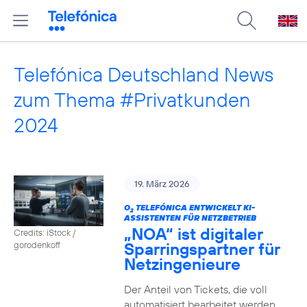
Telefónica Deutschland News
zum Thema #Privatkunden
2024
19. März 2026
O
TELEFÓNICA ENTWICKELT KI-
2
ASSISTENTEN FÜR NETZBETRIEB
„NOA“ ist digitaler
Credits: iStock /
Sparringspartner für
gorodenkoff
Netzingenieure
Der Anteil von Tickets, die voll
automatisiert bearbeitet werden