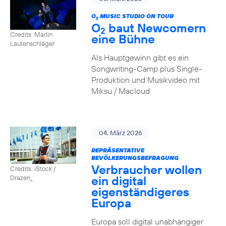
O
MUSIC STUDIO ON TOUR
2
O
baut Newcomern
2
Credits: Marlin
eine Bühne
Lautenschläger
Als Hauptgewinn gibt es ein
Songwriting-Camp plus Single-
Produktion und Musikvideo mit
Miksu / Macloud
04. März 2026
REPRÄSENTATIVE
BEVÖLKERUNGSBEFRAGUNG
Verbraucher wollen
Credits: iStock /
ein digital
Drazen_
eigenständigeres
Europa
Europa soll digital unabhängiger