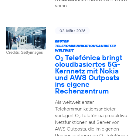
voran
03. März 2026
ERSTER
TELEKOMMUNIKATIONSANBIETER
WELTWEIT
Credits: Gettyimages
O
Telefónica bringt
2
cloudbasiertes 5G-
Kernnetz mit Nokia
und AWS Outposts
ins eigene
Rechenzentrum
Als weltweit erster
Telekommunikationsanbieter
verlagert O
Telefónica produktive
2
Netzfunktionen auf Server von
AWS Outposts, die im eigenen
Rechenzentrum von O
Telefónica