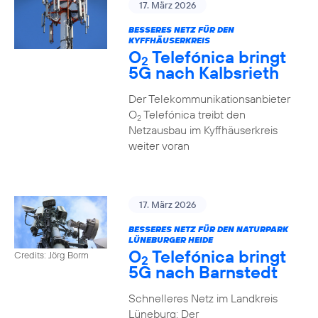
17. März 2026
BESSERES NETZ FÜR DEN
KYFFHÄUSERKREIS
O
Telefónica bringt
2
5G nach Kalbsrieth
Der Telekommunikationsanbieter
O
Telefónica treibt den
2
Netzausbau im Kyffhäuserkreis
weiter voran
17. März 2026
BESSERES NETZ FÜR DEN NATURPARK
LÜNEBURGER HEIDE
O
Telefónica bringt
Credits: Jörg Borm
2
5G nach Barnstedt
Schnelleres Netz im Landkreis
Lüneburg: Der