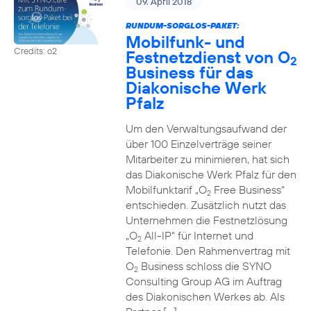
09. April 2018
RUNDUM-SORGLOS-PAKET:
Mobilfunk- und
Credits: o2
Festnetzdienst von O
2
Business für das
Diakonische Werk
Pfalz
Um den Verwaltungsaufwand der
über 100 Einzelverträge seiner
Mitarbeiter zu minimieren, hat sich
das Diakonische Werk Pfalz für den
Mobilfunktarif „O
Free Business“
2
entschieden. Zusätzlich nutzt das
Unternehmen die Festnetzlösung
„O
All-IP“ für Internet und
2
Telefonie. Den Rahmenvertrag mit
O
Business schloss die SYNO
2
Consulting Group AG im Auftrag
des Diakonischen Werkes ab. Als