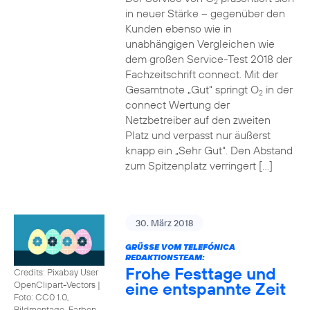
2
in neuer Stärke – gegenüber den
Kunden ebenso wie in
unabhängigen Vergleichen wie
dem großen Service-Test 2018 der
Fachzeitschrift connect. Mit der
Gesamtnote „Gut“ springt O
in der
2
connect Wertung der
Netzbetreiber auf den zweiten
Platz und verpasst nur äußerst
knapp ein „Sehr Gut“. Den Abstand
zum Spitzenplatz verringert […]
30. März 2018
GRÜSSE VOM TELEFÓNICA R
EDAKTIONSTEAM:
Frohe Festtage und
Credits: Pixabay User
eine entspannte Zeit
OpenClipart-Vectors
|
Foto: CC0 1.0,
Bildmontage, Farben