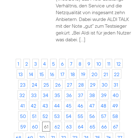
Verhältnis, den Service und die
Netzqualität von insgesamt zehn
Anbietern. Dabei wurde ALDI TALK
mit der Note „gut“ zum Testsieger
gekürt. „Bei Aldi ist für jeden Nutzer
was dabei. […]
1
2
3
4
5
6
7
8
9
10
11
12
13
14
15
16
17
18
19
20
21
22
23
24
25
26
27
28
29
30
31
32
33
34
35
36
37
38
39
40
41
42
43
44
45
46
47
48
49
50
51
52
53
54
55
56
57
58
59
60
61
62
63
64
65
66
67
68
69
70
71
72
73
74
75
76
77