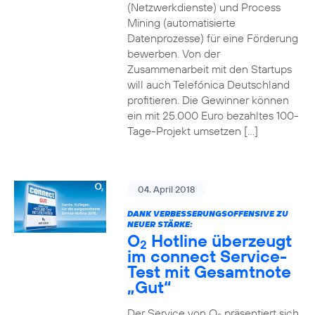
(Netzwerkdienste) und Process
Mining (automatisierte
Datenprozesse) für eine Förderung
bewerben. Von der
Zusammenarbeit mit den Startups
will auch Telefónica Deutschland
profitieren. Die Gewinner können
ein mit 25.000 Euro bezahltes 100-
Tage-Projekt umsetzen […]
04. April 2018
DANK VERBESSERUNGSOFFENSIVE ZU
NEUER STÄRKE:
O
Hotline überzeugt
2
im connect Service-
Test mit Gesamtnote
„Gut“
Der Service von O
präsentiert sich