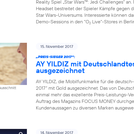
Reality Spiel „Star Wars™: Jedi Challenges“ an.
Headset bestreitet der Spieler Kämpfe gegen da
Star Wars-Universums. Interessierte können das
Demo-Sessions in den “O
Live“-Stores in Berl
2
15. November 2017
„PREIS-SIEGER 2017“:
AY YILDIZ mit Deutschlandtes
ausgezeichnet
AY YILDIZ, die Mobilfunkmarke für die deutsch
2017“ mit Gold ausgezeichnet. Das von Deutsch
usschnitt
einmal mehr das exzellente Preis-Leistungs-Ver
Auftrag des Magazins FOCUS MONEY durchgefü
Kundenaussagen zu diversen Marken ausgewerte
14. November 2017