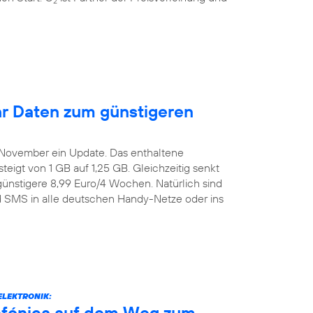
2
r Daten zum günstigeren
. November ein Update. Das enthaltene
igt von 1 GB auf 1,25 GB. Gleichzeitig senkt
günstigere 8,99 Euro/4 Wochen. Natürlich sind
nd SMS in alle deutschen Handy-Netze oder ins
ELEKTRONIK:
efónica auf dem Weg zum