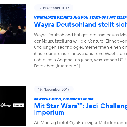
17. November 2017
VERSTÄRKTE VERNETZUNG VON START-UPS MIT TELEF
Wayra Deutschland stellt sic
Wayra Deutschland hat gestern sein neues Mode
der Neuaufstellung will die Venture-Einheit vo
und jungen Technologieunternehmen einen dir
ihnen damit einen Innovations- und Wachstu
richtet sein Angebot an junge, wachsende B2
Bereichen „Internet of […]
15. November 2017
ERWECKE MIT O
DIE MACHT IN DIR:
2
Mit Star Wars™: Jedi Challe
Imperium
Ab Montag bietet O
als einziger Mobilfunkan
2