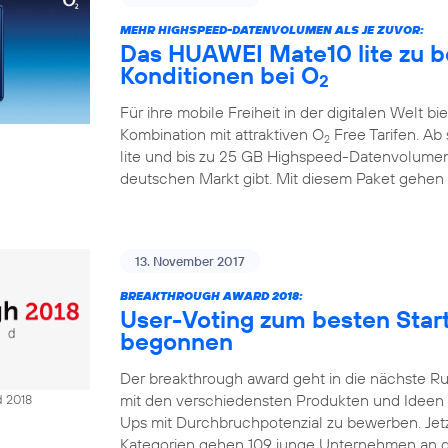
MEHR HIGHSPEED-DATENVOLUMEN ALS JE ZUVOR:
Das HUAWEI Mate10 lite zu b
Konditionen bei O
2
Für ihre mobile Freiheit in der digitalen Welt bi
Kombination mit attraktiven O
Free Tarifen. A
2
lite und bis zu 25 GB Highspeed-Datenvolumen
deutschen Markt gibt. Mit diesem Paket gehen
13. November 2017
BREAKTHROUGH AWARD 2018:
User-Voting zum besten Sta
begonnen
Der breakthrough award geht in die nächste R
mit den verschiedensten Produkten und Ideen Ze
d 2018
Ups mit Durchbruchpotenzial zu bewerben. Jetzt
Kategorien gehen 109 junge Unternehmen an d