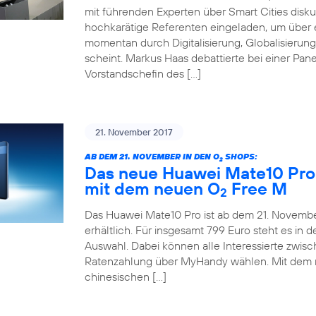
mit führenden Experten über Smart Cities disku
hochkarätige Referenten eingeladen, um über e
momentan durch Digitalisierung, Globalisieru
scheint. Markus Haas debattierte bei einer Pane
Vorstandschefin des […]
21. November 2017
AB DEM 21. NOVEMBER IN DEN O
SHOPS:
2
Das neue Huawei Mate10 Pro 
mit dem neuen O
Free M
2
Das Huawei Mate10 Pro ist ab dem 21. November
erhältlich. Für insgesamt 799 Euro steht es in
Auswahl. Dabei können alle Interessierte zwis
Ratenzahlung über MyHandy wählen. Mit dem
chinesischen […]