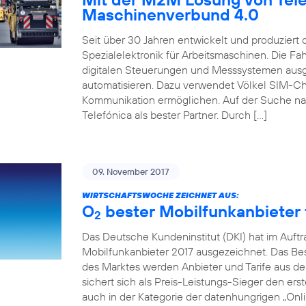
Maschinenverbund 4.0
Seit über 30 Jahren entwickelt und produziert
Spezialelektronik für Arbeitsmaschinen. Die 
digitalen Steuerungen und Messsystemen ausg
automatisieren. Dazu verwendet Völkel SIM-Ch
Kommunikation ermöglichen. Auf der Suche na
Telefónica als bester Partner. Durch […]
09. November 2017
WIRTSCHAFTSWOCHE ZEICHNET AUS:
O
bester Mobilfunkanbieter f
2
Das Deutsche Kundeninstitut (DKI) hat im Auft
Mobilfunkanbieter 2017 ausgezeichnet. Das Beso
des Marktes werden Anbieter und Tarife aus de
sichert sich als Preis-Leistungs-Sieger den erst
auch in der Kategorie der datenhungrigen „Onlin