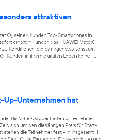
esonders attraktiven
etet O
seinen Kunden Top-Smartphones in
2
b sofort erhalten Kunden das HUAWEI Mate10
 zu Konditionen, die es nirgendwo sonst am
 O
Kunden in ihrem digitalen Leben keine […]
2
rt-Up-Unternehmen hat
unde. Bis Mitte Oktober hatten Unternehmer
it, sich um den diesjährigen Preis für Start-
 stehen die Teilnehmer fest – in insgesamt 11
en Start. O
ist Partner der Preisverleihung und