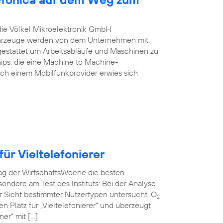
 die Völkel Mikroelektronik GmbH
Fahrzeuge werden von dem Unternehmen mit
estattet um Arbeitsabläufe und Maschinen zu
ips, die eine Machine to Machine-
ch einem Mobilfunkprovider erwies sich
ür Vieltelefonierer
rag der WirtschaftsWoche die besten
ndere am Test des Instituts: Bei der Analyse
r Sicht bestimmter Nutzertypen untersucht. O
2
en Platz für „Vieltelefonierer“ und überzeugt
er“ mit […]