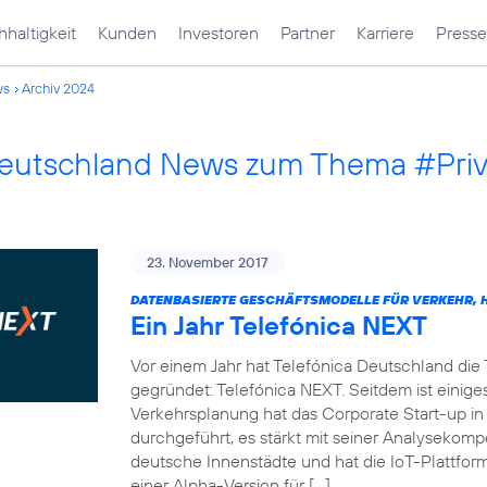
haltigkeit
Kunden
Investoren
Partner
Karriere
Presse
ws
Archiv 2024
Deutschland News zum Thema #Pri
23. November 2017
DATENBASIERTE GESCHÄFTSMODELLE FÜR VERKEHR, H
Ein Jahr Telefónica NEXT
Vor einem Jahr hat Telefónica Deutschland die
gegründet: Telefónica NEXT. Seitdem ist einiges
Verkehrsplanung hat das Corporate Start-up in
durchgeführt, es stärkt mit seiner Analysekom
deutsche Innenstädte und hat die IoT-Plattf
einer Alpha-Version für […]