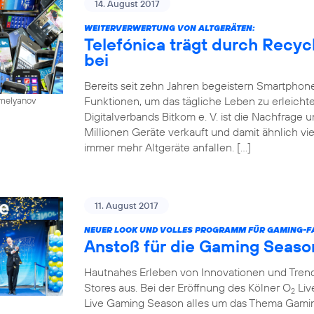
14. August 2017
WEITERVERWERTUNG VON ALTGERÄTEN:
Telefónica trägt durch Recy
bei
Bereits seit zehn Jahren begeistern Smartphone
Funktionen, um das tägliche Leben zu erleichte
emelyanov
Digitalverbands Bitkom e. V. ist die Nachfrage
Millionen Geräte verkauft und damit ähnlich vie
immer mehr Altgeräte anfallen. […]
11. August 2017
NEUER LOOK UND VOLLES PROGRAMM FÜR GAMING-FA
Anstoß für die Gaming Seaso
Hautnahes Erleben von Innovationen und Trends
Stores aus. Bei der Eröffnung des Kölner O
Liv
2
Live Gaming Season alles um das Thema Gaming