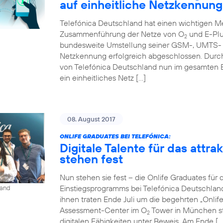
auf einheitliche Netzkennung
Telefónica Deutschland hat einen wichtigen Me
Zusammenführung der Netze von O
und E-Plu
2
bundesweite Umstellung seiner GSM-, UMTS- u
Netzkennung erfolgreich abgeschlossen. Durc
von Telefónica Deutschland nun im gesamten 
ein einheitliches Netz […]
08. August 2017
ONLIFE GRADUATES BEI TELEFÓNICA:
Digitale Talente für das attr
stehen fest
Nun stehen sie fest – die Onlife Graduates für 
Einstiegsprogramms bei Telefónica Deutschlan
land
ihnen traten Ende Juli um die begehrten „Onli
Assessment-Center im O
Tower in München st
2
digitalen Fähigkeiten unter Beweis. Am Ende […