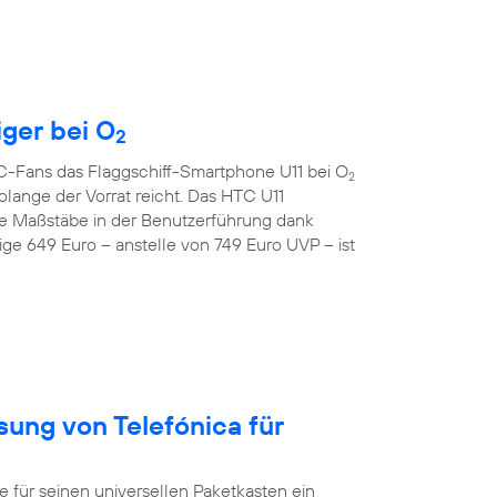
iger bei O
2
TC-Fans das Flaggschiff-Smartphone U11 bei O
2
lange der Vorrat reicht. Das HTC U11
e Maßstäbe in der Benutzerführung dank
ge 649 Euro – anstelle von 749 Euro UVP – ist
sung von Telefónica für
ür seinen universellen Paketkasten ein