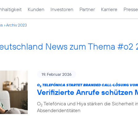
haltigkeit
Kunden
Investoren
Partner
Karriere
Presse
ws
Archiv 2023
Deutschland News zum Thema #o2
19. Februar 2026
O
TELEFÓNICA STARTET BRANDED CALL-LÖSUNG VON
2
Verifizierte Anrufe schützen
O
Telefónica und Hiya stärken die Sicherheit 
2
Absenderidentitäten