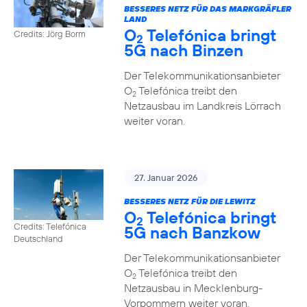
BESSERES NETZ FÜR DAS MARKGRÄFLER
LAND
O
Telefónica bringt
Credits: Jörg Borm
2
5G nach Binzen
Der Telekommunikationsanbieter
O
Telefónica treibt den
2
Netzausbau im Landkreis Lörrach
weiter voran.
27. Januar 2026
BESSERES NETZ FÜR DIE LEWITZ
O
Telefónica bringt
2
Credits: Telefónica
5G nach Banzkow
Deutschland
Der Telekommunikationsanbieter
O
Telefónica treibt den
2
Netzausbau in Mecklenburg-
Vorpommern weiter voran.