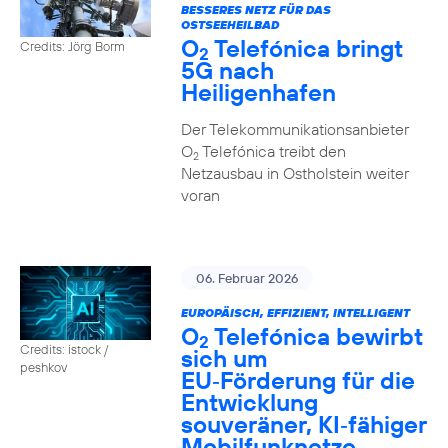
BESSERES NETZ FÜR DAS
OSTSEEHEILBAD
O
Telefónica bringt
Credits: Jörg Borm
2
5G nach
Heiligenhafen
Der Telekommunikationsanbieter
O
Telefónica treibt den
2
Netzausbau in Ostholstein weiter
voran
06. Februar 2026
EUROPÄISCH, EFFIZIENT, INTELLIGENT
O
Telefónica bewirbt
2
Credits: istock /
sich um
peshkov
EU‑Förderung für die
Entwicklung
souveräner, KI‑fähiger
Mobilfunknetze