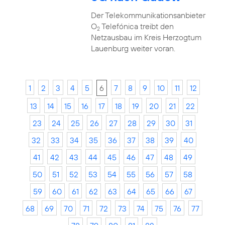
Der Telekommunikationsanbieter
O
Telefónica treibt den
2
Netzausbau im Kreis Herzogtum
Lauenburg weiter voran.
1
2
3
4
5
6
7
8
9
10
11
12
13
14
15
16
17
18
19
20
21
22
23
24
25
26
27
28
29
30
31
32
33
34
35
36
37
38
39
40
41
42
43
44
45
46
47
48
49
50
51
52
53
54
55
56
57
58
59
60
61
62
63
64
65
66
67
68
69
70
71
72
73
74
75
76
77