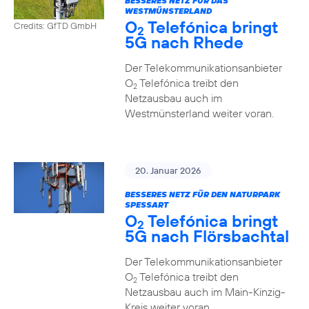
BESSERES NETZ FÜR DAS
WESTMÜNSTERLAND
O
Telefónica bringt
Credits: GfTD GmbH
2
5G nach Rhede
Der Telekommunikationsanbieter
O
Telefónica treibt den
2
Netzausbau auch im
Westmünsterland weiter voran.
20. Januar 2026
BESSERES NETZ FÜR DEN NATURPARK
SPESSART
O
Telefónica bringt
2
5G nach Flörsbachtal
Der Telekommunikationsanbieter
O
Telefónica treibt den
2
Netzausbau auch im Main-Kinzig-
Kreis weiter voran.