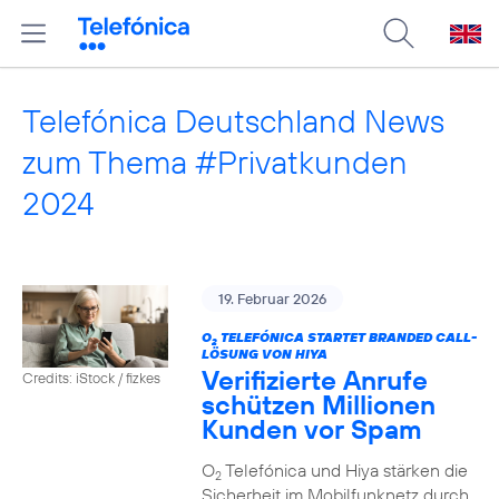
Telefónica Deutschland News
zum Thema #Privatkunden
2024
19. Februar 2026
O
TELEFÓNICA STARTET BRANDED CALL-
2
LÖSUNG VON HIYA
Verifizierte Anrufe
Credits: iStock / fizkes
schützen Millionen
Kunden vor Spam
O
Telefónica und Hiya stärken die
2
Sicherheit im Mobilfunknetz durch