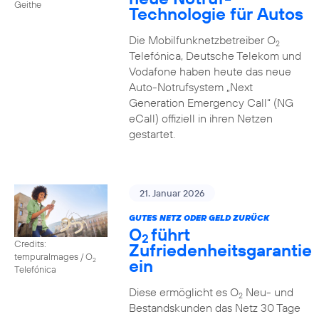
Geithe
Technologie für Autos
Die Mobilfunknetzbetreiber O
2
Telefónica, Deutsche Telekom und
Vodafone haben heute das neue
Auto-Notrufsystem „Next
Generation Emergency Call“ (NG
eCall) offiziell in ihren Netzen
gestartet.
21. Januar 2026
GUTES NETZ ODER GELD ZURÜCK
O
führt
2
Credits:
Zufriedenheitsgarantie
tempuraImages / O
ein
2
Telefónica
Diese ermöglicht es O
Neu- und
2
Bestandskunden das Netz 30 Tage