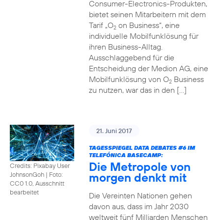
Consumer-Electronics-Produkten,
bietet seinen Mitarbeitern mit dem
Tarif „O
on Business“, eine
2
individuelle Mobilfunklösung für
ihren Business-Alltag.
Ausschlaggebend für die
Entscheidung der Medion AG, eine
Mobilfunklösung von O
Business
2
zu nutzen, war das in den […]
21. Juni 2017
TAGESSPIEGEL DATA DEBATES
#6
IM
TELEFÓNICA BASECAMP:
Die Metropole von
Credits: Pixabay User
morgen denkt mit
JohnsonGoh
|
Foto:
CC0 1.0, Ausschnitt
bearbeitet
Die Vereinten Nationen gehen
davon aus, dass im Jahr 2030
weltweit fünf Milliarden Menschen