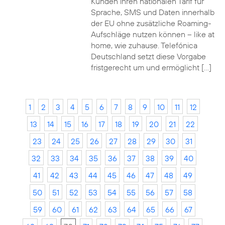
Kunden ihren nationalen Tarif für
Sprache, SMS und Daten innerhalb
der EU ohne zusätzliche Roaming-
Aufschläge nutzen können – like at
home, wie zuhause. Telefónica
Deutschland setzt diese Vorgabe
fristgerecht um und ermöglicht […]
1
2
3
4
5
6
7
8
9
10
11
12
13
14
15
16
17
18
19
20
21
22
23
24
25
26
27
28
29
30
31
32
33
34
35
36
37
38
39
40
41
42
43
44
45
46
47
48
49
50
51
52
53
54
55
56
57
58
59
60
61
62
63
64
65
66
67