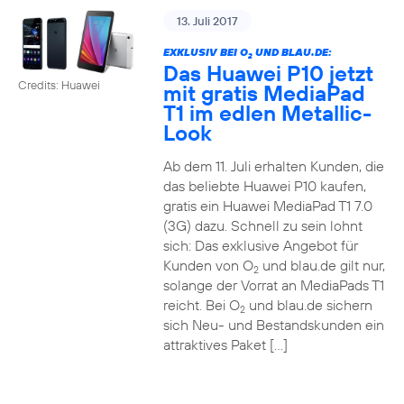
13. Juli 2017
EXKLUSIV BEI O
UND BLAU.DE:
2
Das Huawei P10 jetzt
Credits: Huawei
mit gratis MediaPad
T1 im edlen Metallic-
Look
Ab dem 11. Juli erhalten Kunden, die
das beliebte Huawei P10 kaufen,
gratis ein Huawei MediaPad T1 7.0
(3G) dazu. Schnell zu sein lohnt
sich: Das exklusive Angebot für
Kunden von O
und blau.de gilt nur,
2
solange der Vorrat an MediaPads T1
reicht. Bei O
und blau.de sichern
2
sich Neu- und Bestandskunden ein
attraktives Paket […]