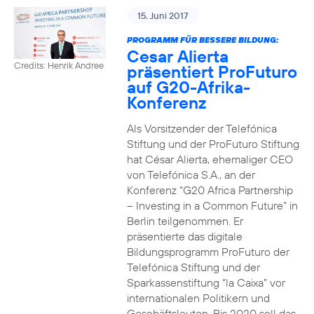
15. Juni 2017
PROGRAMM FÜR BESSERE BILDUNG:
Cesar Alierta
Credits: Henrik Andree
präsentiert ProFuturo
auf G20-Afrika-
Konferenz
Als Vorsitzender der Telefónica
Stiftung und der ProFuturo Stiftung
hat César Alierta, ehemaliger CEO
von Telefónica S.A., an der
Konferenz “G20 Africa Partnership
– Investing in a Common Future” in
Berlin teilgenommen. Er
präsentierte das digitale
Bildungsprogramm ProFuturo der
Telefónica Stiftung und der
Sparkassenstiftung “la Caixa” vor
internationalen Politikern und
Geschäftsleuten. Bis 2020 soll das