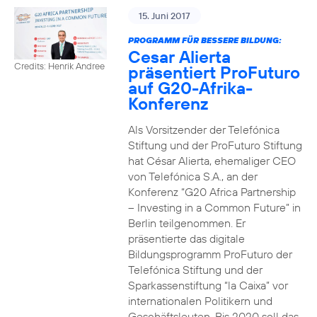
15. Juni 2017
PROGRAMM FÜR BESSERE BILDUNG:
Cesar Alierta
Credits: Henrik Andree
präsentiert ProFuturo
auf G20-Afrika-
Konferenz
Als Vorsitzender der Telefónica
Stiftung und der ProFuturo Stiftung
hat César Alierta, ehemaliger CEO
von Telefónica S.A., an der
Konferenz “G20 Africa Partnership
– Investing in a Common Future” in
Berlin teilgenommen. Er
präsentierte das digitale
Bildungsprogramm ProFuturo der
Telefónica Stiftung und der
Sparkassenstiftung “la Caixa” vor
internationalen Politikern und
Geschäftsleuten. Bis 2020 soll das