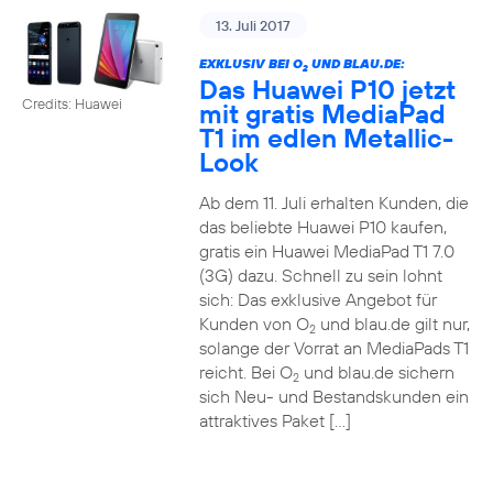
13. Juli 2017
EXKLUSIV BEI O
UND BLAU.DE:
2
Das Huawei P10 jetzt
Credits: Huawei
mit gratis MediaPad
T1 im edlen Metallic-
Look
Ab dem 11. Juli erhalten Kunden, die
das beliebte Huawei P10 kaufen,
gratis ein Huawei MediaPad T1 7.0
(3G) dazu. Schnell zu sein lohnt
sich: Das exklusive Angebot für
Kunden von O
und blau.de gilt nur,
2
solange der Vorrat an MediaPads T1
reicht. Bei O
und blau.de sichern
2
sich Neu- und Bestandskunden ein
attraktives Paket […]