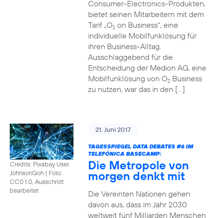
Consumer-Electronics-Produkten,
bietet seinen Mitarbeitern mit dem
Tarif „O
on Business“, eine
2
individuelle Mobilfunklösung für
ihren Business-Alltag.
Ausschlaggebend für die
Entscheidung der Medion AG, eine
Mobilfunklösung von O
Business
2
zu nutzen, war das in den […]
21. Juni 2017
TAGESSPIEGEL DATA DEBATES
#6
IM
TELEFÓNICA BASECAMP:
Die Metropole von
Credits: Pixabay User
morgen denkt mit
JohnsonGoh
|
Foto:
CC0 1.0, Ausschnitt
bearbeitet
Die Vereinten Nationen gehen
davon aus, dass im Jahr 2030
weltweit fünf Milliarden Menschen