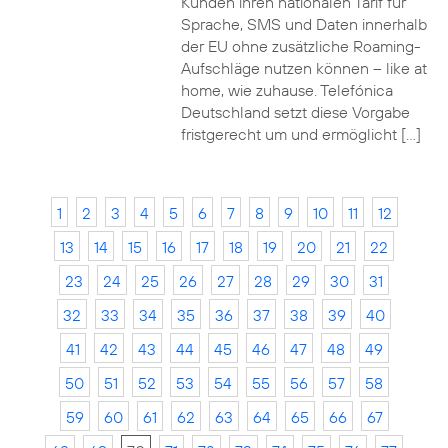
Kunden ihren nationalen Tarif für
Sprache, SMS und Daten innerhalb
der EU ohne zusätzliche Roaming-
Aufschläge nutzen können – like at
home, wie zuhause. Telefónica
Deutschland setzt diese Vorgabe
fristgerecht um und ermöglicht […]
1
2
3
4
5
6
7
8
9
10
11
12
13
14
15
16
17
18
19
20
21
22
23
24
25
26
27
28
29
30
31
32
33
34
35
36
37
38
39
40
41
42
43
44
45
46
47
48
49
50
51
52
53
54
55
56
57
58
59
60
61
62
63
64
65
66
67