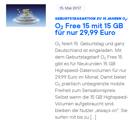
15. Mai 2017
GEBURTSTAGSAKTION ZU 15 JAHREN O
:
2
O
Free 15 mit 15 GB
2
für nur 29,99 Euro
O
feiert 15. Geburtstag und ganz
2
Deutschland ist eingeladen. Mit
dem Geburtstagstarif O
Free 15
2
gibt es für Neukunden 15 GB
Highspeed-Datenvolumen für nur
29,99 Euro im Monat. Damit bietet
O
praktisch unbegrenzte mobile
2
Freiheit zum Sensationspreis.
Selbst wenn die 15 GB Highspeed-
Volumen aufgebraucht sind,
bleiben die Nutzer „always on“. Sie
surfen mit bis zu […]