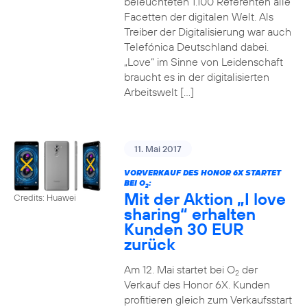
beleuchteten 1.100 Referenten alle
Facetten der digitalen Welt. Als
Treiber der Digitalisierung war auch
Telefónica Deutschland dabei.
„Love“ im Sinne von Leidenschaft
braucht es in der digitalisierten
Arbeitswelt […]
11. Mai 2017
VORVERKAUF DES HONOR 6X STARTET
BEI O
:
2
Mit der Aktion „I love
Credits: Huawei
sharing“ erhalten
Kunden 30 EUR
zurück
Am 12. Mai startet bei O
der
2
Verkauf des Honor 6X. Kunden
profitieren gleich zum Verkaufsstart