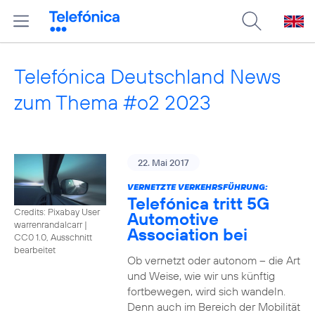
Telefónica Deutschland News
zum Thema #o2 2023
22. Mai 2017
VERNETZTE VERKEHRSFÜHRUNG:
Telefónica tritt 5G
Credits: Pixabay User
Automotive
warrenrandalcarr
|
Association bei
CC0 1.0, Ausschnitt
bearbeitet
Ob vernetzt oder autonom – die Art
und Weise, wie wir uns künftig
fortbewegen, wird sich wandeln.
Denn auch im Bereich der Mobilität