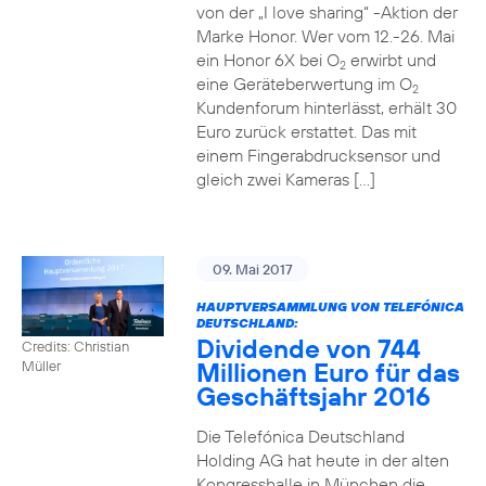
von der „I love sharing“ -Aktion der
Marke Honor. Wer vom 12.-26. Mai
ein Honor 6X bei O
erwirbt und
2
eine Geräteberwertung im O
2
Kundenforum hinterlässt, erhält 30
Euro zurück erstattet. Das mit
einem Fingerabdrucksensor und
gleich zwei Kameras […]
09. Mai 2017
HAUPTVERSAMMLUNG VON TELEFÓNICA
DEUTSCHLAND:
Dividende von 744
Credits: Christian
Millionen Euro für das
Müller
Geschäftsjahr 2016
Die Telefónica Deutschland
Holding AG hat heute in der alten
Kongresshalle in München die