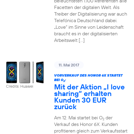
beleuchteten 1.100 Referenten alle
Facetten der digitalen Welt. Als
Treiber der Digitalisierung war auch
Telefónica Deutschland dabei.
„Love“ im Sinne von Leidenschaft
braucht es in der digitalisierten
Arbeitswelt […]
11. Mai 2017
VORVERKAUF DES HONOR 6X STARTET
BEI O
:
2
Mit der Aktion „I love
Credits: Huawei
sharing“ erhalten
Kunden 30 EUR
zurück
Am 12. Mai startet bei O
der
2
Verkauf des Honor 6X. Kunden
profitieren gleich zum Verkaufsstart