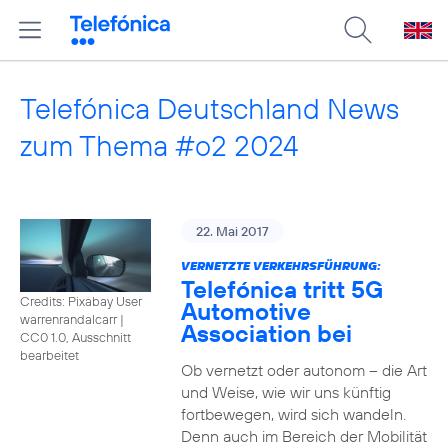
Telefónica Deutschland News
zum Thema #o2 2024
22. Mai 2017
VERNETZTE VERKEHRSFÜHRUNG:
Telefónica tritt 5G
Credits: Pixabay User
Automotive
warrenrandalcarr
|
Association bei
CC0 1.0, Ausschnitt
bearbeitet
Ob vernetzt oder autonom – die Art
und Weise, wie wir uns künftig
fortbewegen, wird sich wandeln.
Denn auch im Bereich der Mobilität