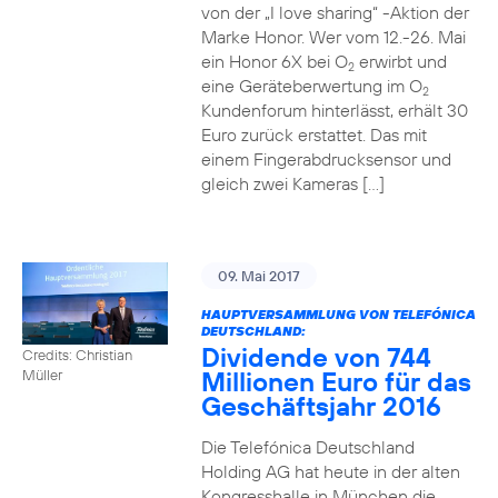
von der „I love sharing“ -Aktion der
Marke Honor. Wer vom 12.-26. Mai
ein Honor 6X bei O
erwirbt und
2
eine Geräteberwertung im O
2
Kundenforum hinterlässt, erhält 30
Euro zurück erstattet. Das mit
einem Fingerabdrucksensor und
gleich zwei Kameras […]
09. Mai 2017
HAUPTVERSAMMLUNG VON TELEFÓNICA
DEUTSCHLAND:
Dividende von 744
Credits: Christian
Millionen Euro für das
Müller
Geschäftsjahr 2016
Die Telefónica Deutschland
Holding AG hat heute in der alten
Kongresshalle in München die