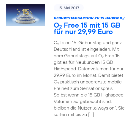
15. Mai 2017
GEBURTSTAGSAKTION ZU 15 JAHREN O
:
2
O
Free 15 mit 15 GB
2
für nur 29,99 Euro
O
feiert 15. Geburtstag und ganz
2
Deutschland ist eingeladen. Mit
dem Geburtstagstarif O
Free 15
2
gibt es für Neukunden 15 GB
Highspeed-Datenvolumen für nur
29,99 Euro im Monat. Damit bietet
O
praktisch unbegrenzte mobile
2
Freiheit zum Sensationspreis.
Selbst wenn die 15 GB Highspeed-
Volumen aufgebraucht sind,
bleiben die Nutzer „always on“. Sie
surfen mit bis zu […]