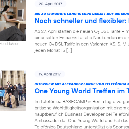
20. April 2017
BIS ZU 12 MONATE LANG 15 EURO RABATT AUF DIE M
Noch schneller und flexibler
Ab 27. April starten die neuen O
DSL Tarife – m
2
einer satten Ersparnis für alle Neukunden im ers
neuen O
DSL Tarife in den Varianten XS, S, M 
 Hendrickson
2
jeden Monat 15 […]
19. April 2017
INTERVIEW MIT ALEXANDER LANGE VON TELEFÓNICA 
One Young World Treffen im
Im Telefónica BASECAMP in Berlin tagte verg
britische Wohltätigkeitsorganisation mit einem
hauptberuflich Business Developer bei Telefóni
Ambassador der One Young World und hat das T
Telefónica Deutschland unterstützt als Sponsor 