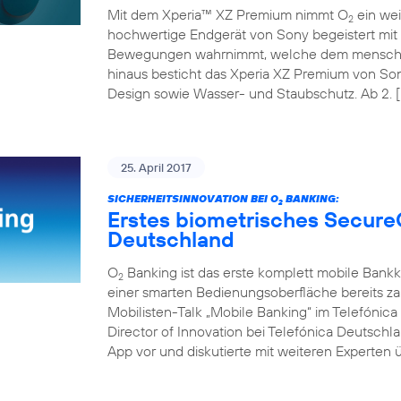
Mit dem Xperia™ XZ Premium nimmt O
ein wei
2
hochwertige Endgerät von Sony begeistert mit 
Bewegungen wahrnimmt, welche dem menschli
hinaus besticht das Xperia XZ Premium von So
Design sowie Wasser- und Staubschutz. Ab 2. [
25. April 2017
SICHERHEITSINNOVATION BEI O
BANKING:
2
Erstes biometrisches Secure
Deutschland
O
Banking ist das erste komplett mobile Bank
2
einer smarten Bedienungsoberfläche bereits z
Mobilisten-Talk „Mobile Banking“ im Telefóni
Director of Innovation bei Telefónica Deutschl
App vor und diskutierte mit weiteren Experten ü