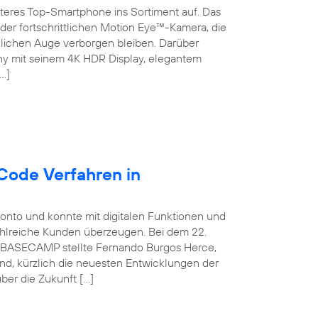
teres Top-Smartphone ins Sortiment auf. Das
der fortschrittlichen Motion Eye™-Kamera, die
chen Auge verborgen bleiben. Darüber
ny mit seinem 4K HDR Display, elegantem
…]
Code Verfahren in
konto und konnte mit digitalen Funktionen und
ahlreiche Kunden überzeugen. Bei dem 22.
ca BASECAMP stellte Fernando Burgos Herce,
and, kürzlich die neuesten Entwicklungen der
ber die Zukunft […]