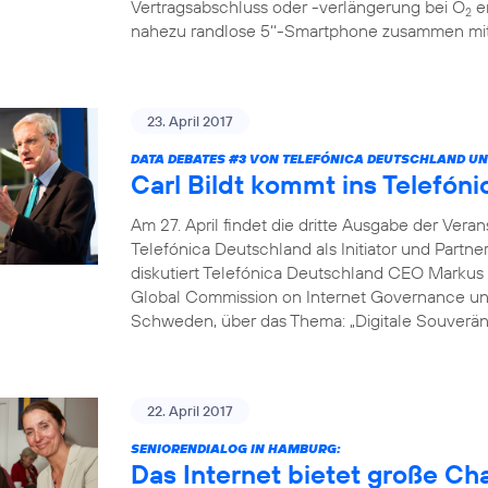
Vertragsabschluss oder -verlängerung bei O
er
2
nahezu randlose 5‘‘-Smartphone zusammen mit 
23. April 2017
DATA DEBATES
#3
VON TELEFÓNICA DEUTSCHLAND UN
Carl Bildt kommt ins Telef
Am 27. April findet die dritte Ausgabe der Vera
Telefónica Deutschland als Initiator und Partne
diskutiert Telefónica Deutschland CEO Markus 
Global Commission on Internet Governance un
Schweden, über das Thema: „Digitale Souveränit
22. April 2017
SENIORENDIALOG IN HAMBURG:
Das Internet bietet große C