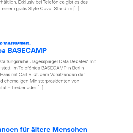
hältlich. Exklusiv bei Telefónica gibt es das
einem gratis Style Cover Stand im […]
D TAGESSPIEGEL:
ónica BASECAMP
nstaltungsreihe „Tagesspiegel Data Debates“ mit
r statt. Im Telefónica BASECAMP in Berlin
Haas mit Carl Bildt, dem Vorsitzenden der
d ehemaligen Ministerpräsidenten von
ät – Treiber oder […]
hancen für ältere Menschen