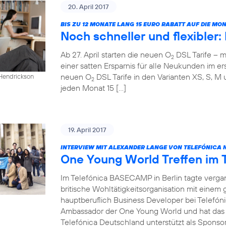
20. April 2017
BIS ZU 12 MONATE LANG 15 EURO RABATT AUF DIE M
Noch schneller und flexibler
Ab 27. April starten die neuen O
DSL Tarife – m
2
einer satten Ersparnis für alle Neukunden im ers
neuen O
DSL Tarife in den Varianten XS, S, M 
 Hendrickson
2
jeden Monat 15 […]
19. April 2017
INTERVIEW MIT ALEXANDER LANGE VON TELEFÓNICA 
One Young World Treffen im
Im Telefónica BASECAMP in Berlin tagte verg
britische Wohltätigkeitsorganisation mit einem
hauptberuflich Business Developer bei Telefóni
Ambassador der One Young World und hat das T
Telefónica Deutschland unterstützt als Sponsor 