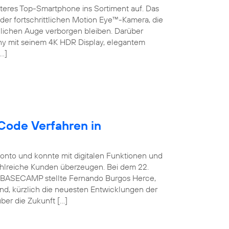
teres Top-Smartphone ins Sortiment auf. Das
der fortschrittlichen Motion Eye™-Kamera, die
chen Auge verborgen bleiben. Darüber
ny mit seinem 4K HDR Display, elegantem
…]
Code Verfahren in
konto und konnte mit digitalen Funktionen und
ahlreiche Kunden überzeugen. Bei dem 22.
ca BASECAMP stellte Fernando Burgos Herce,
and, kürzlich die neuesten Entwicklungen der
ber die Zukunft […]