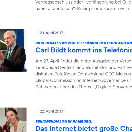
Vertragsabschluss oder -verlängerung bei O
er
2
nahezu randlose 5‘‘-Smartphone zusammen mit 
23. April 2017
DATA DEBATES
#3
VON TELEFÓNICA DEUTSCHLAND UN
Carl Bildt kommt ins Telef
Am 27. April findet die dritte Ausgabe der Vera
Telefónica Deutschland als Initiator und Partne
diskutiert Telefónica Deutschland CEO Markus 
Global Commission on Internet Governance un
Schweden, über das Thema: „Digitale Souveränit
22. April 2017
SENIORENDIALOG IN HAMBURG:
Das Internet bietet große C