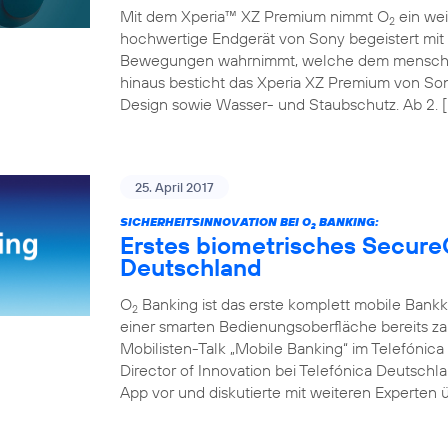
Mit dem Xperia™ XZ Premium nimmt O
ein wei
2
hochwertige Endgerät von Sony begeistert mit 
Bewegungen wahrnimmt, welche dem menschli
hinaus besticht das Xperia XZ Premium von So
Design sowie Wasser- und Staubschutz. Ab 2. [
25. April 2017
SICHERHEITSINNOVATION BEI O
BANKING:
2
Erstes biometrisches Secure
Deutschland
O
Banking ist das erste komplett mobile Bank
2
einer smarten Bedienungsoberfläche bereits z
Mobilisten-Talk „Mobile Banking“ im Telefóni
Director of Innovation bei Telefónica Deutschl
App vor und diskutierte mit weiteren Experten ü