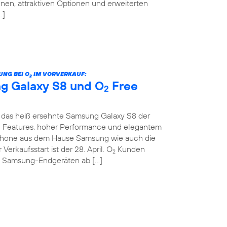
nen, attraktiven Optionen und erweiterten
…]
UNG BEI O
IM VORVERKAUF:
2
g Galaxy S8 und O
Free
2
das heiß ersehnte Samsung Galaxy S8 der
en Features, hoher Performance und elegantem
hone aus dem Hause Samsung wie auch die
 Verkaufsstart ist der 28. April. O
Kunden
2
n Samsung-Endgeräten ab […]