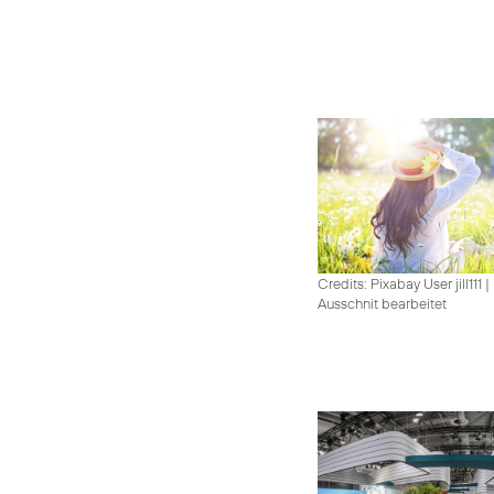
Credits: Pixabay User jill111
|
Ausschnit bearbeitet