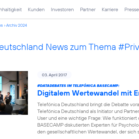
haltigkeit
Kunden
Investoren
Partner
Karriere
Presse
ws
Archiv 2024
Deutschland News zum Thema #Pri
03. April 2017
#DATADEBATES
IM TELEFÓNICA BASECAMP:
Digitalem Wertewandel mit 
Telefónica Deutschland bringt die Debatte vor
Telefónica Deutschland als Initiator und Part
User und eine wichtige Frage: Wie funktioniert 
BASECAMP diskutierten Experten für Psycholog
den gesellschaftlichen Wertewandel, der sich s