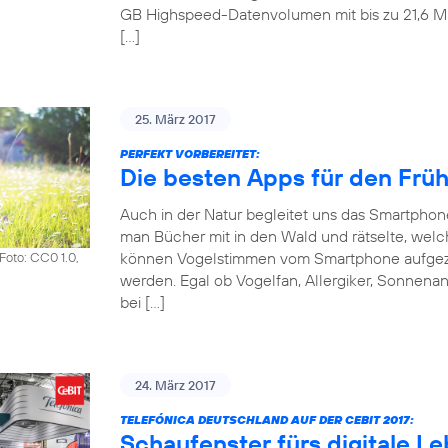
GB Highspeed-Datenvolumen mit bis zu 21,6 Mbit
[…]
25. März 2017
PERFEKT VORBEREITET:
Die besten Apps für den Frü
Auch in der Natur begleitet uns das Smartpho
man Bücher mit in den Wald und rätselte, welch
können Vogelstimmen vom Smartphone aufgezeic
Foto: CC0 1.0,
werden. Egal ob Vogelfan, Allergiker, Sonnena
bei […]
24. März 2017
TELEFÓNICA DEUTSCHLAND AUF DER CEBIT 2017:
Schaufenster fürs digitale L