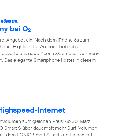
 GÜNSTIG:
ny bei O
2
are-Angebot ein. Nach dem iPhone 6s zum
phone-Highlight für Android-Liebhaber:
teressierte das neue Xperia XCompact von Sony
. Das elegante Smartphone kostet in diesem
 Highspeed-Internet
nvolumen zum gleichen Preis: Ab 30. März
IC Smart S über dauerhaft mehr Surf-Volumen
mit dem FONIC Smart S Tarif künftig ganze 1