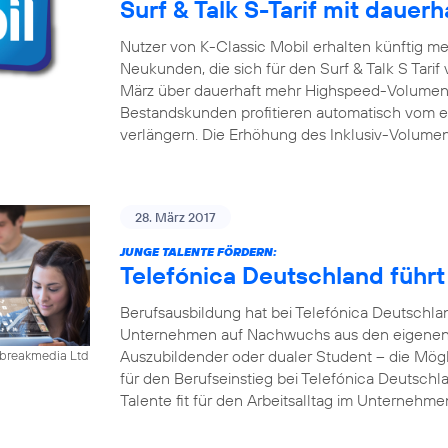
Surf & Talk S-Tarif mit daue
Nutzer von K-Classic Mobil erhalten künftig m
Neukunden, die sich für den Surf & Talk S Tari
März über dauerhaft mehr Highspeed-Volumen 
Bestandskunden profitieren automatisch vom er
verlängern. Die Erhöhung des Inklusiv-Volumen
28. März 2017
JUNGE TALENTE FÖRDERN:
Telefónica Deutschland führ
Berufsausbildung hat bei Telefónica Deutschla
Unternehmen auf Nachwuchs aus den eigenen R
Auszubildender oder dualer Student – die Mögl
ebreakmedia Ltd
für den Berufseinstieg bei Telefónica Deutschla
Talente fit für den Arbeitsalltag im Unternehm