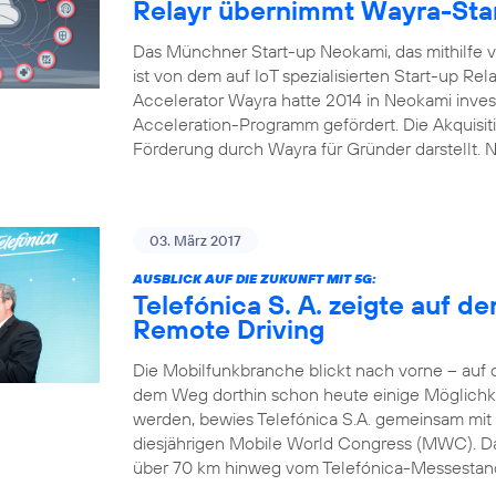
Relayr übernimmt Wayra-Sta
Das Münchner Start-up Neokami, das mithilfe vo
ist von dem auf IoT spezialisierten Start-up R
Accelerator Wayra hatte 2014 in Neokami inves
Acceleration-Programm gefördert. Die Akquisi
Förderung durch Wayra für Gründer darstellt.
03. März 2017
AUSBLICK AUF DIE ZUKUNFT MIT 5G:
Telefónica S. A. zeigte auf 
Remote Driving
Die Mobilfunkbranche blickt nach vorne – auf
dem Weg dorthin schon heute einige Möglichke
werden, bewies Telefónica S.A. gemeinsam mit
diesjährigen Mobile World Congress (MWC). Das
über 70 km hinweg vom Telefónica-Messestand