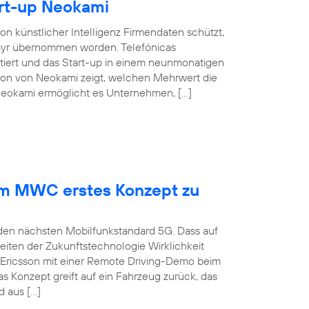
rt-up Neokami
n künstlicher Intelligenz Firmendaten schützt,
elayr übernommen worden. Telefónicas
tiert und das Start-up in einem neunmonatigen
tion von Neokami zeigt, welchen Mehrwert die
 Neokami ermöglicht es Unternehmen, […]
dem MWC erstes Konzept zu
 den nächsten Mobilfunkstandard 5G. Dass auf
iten der Zukunftstechnologie Wirklichkeit
 Ericsson mit einer Remote Driving-Demo beim
 Konzept greift auf ein Fahrzeug zurück, das
 aus […]