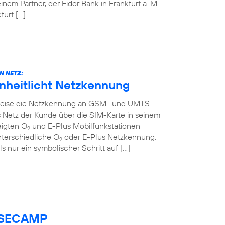
em Partner, der Fidor Bank in Frankfurt a. M.
urt […]
N NETZ:
inheitlicht Netzkennung
ttweise die Netzkennung an GSM- und UMTS-
 Netz der Kunde über die SIM-Karte in seinem
eigten O
und E-Plus Mobilfunkstationen
2
nterschiedliche O
oder E-Plus Netzkennung.
2
ls nur ein symbolischer Schritt auf […]
BASECAMP