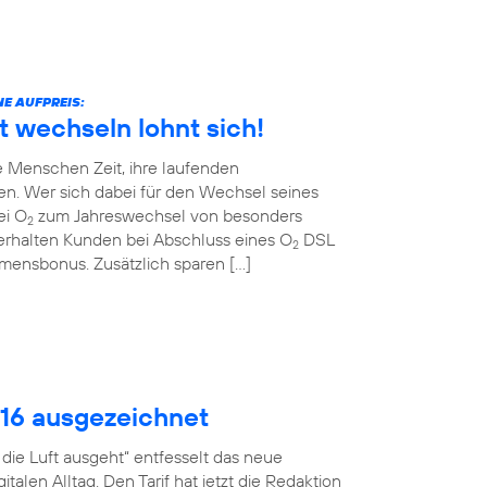
E AUFPREIS:
t wechseln lohnt sich!
 Menschen Zeit, ihre laufenden
en. Wer sich dabei für den Wechsel seines
ei O
zum Jahreswechsel von besonders
2
erhalten Kunden bei Abschluss eines O
DSL
2
ommensbonus. Zusätzlich sparen […]
016 ausgezeichnet
ie Luft ausgeht“ entfesselt das neue
talen Alltag. Den Tarif hat jetzt die Redaktion