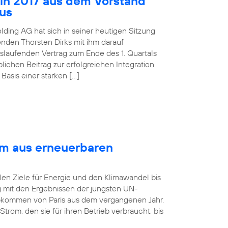
 in 2017 aus dem Vorstand
aus
lding AG hat sich in seiner heutigen Sitzung
nden Thorsten Dirks mit ihm darauf
slaufenden Vertrag zum Ende des 1. Quartals
ichen Beitrag zur erfolgreichen Integration
asis einer starken […]
om aus erneuerbaren
len Ziele für Energie und den Klimawandel bis
ng mit den Ergebnissen der jüngsten UN-
bkommen von Paris aus dem vergangenen Jahr.
rom, den sie für ihren Betrieb verbraucht, bis