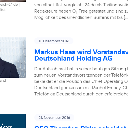
von allnet-flat-vergleich-24.de als Tarifinnova
gleich-24.de
|
itet
Redakteure haben O
Free getestet und sind 
2
Möglichkeit des unendlichen Surfens mit bis […
11. Dezember 2016
Markus Haas wird Vorstandsv
Deutschland Holding AG
Der Aufsichtsrat hat in seiner heutigen Sitzun
zum neuen Vorstandsvorsitzenden der Telefóni
land
bekleidet er die Position des Chief Operating O
Deutschland gemeinsam mit Rachel Empey, Chief
Telefónica Deutschland durch den erfolgreich
21. November 2016