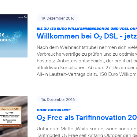
19. Dezember 2016
BIS ZU 150 EURO WILLKOMMENSBONUS UND VDSL OHN
Willkommen bei O
DSL - jetz
2
Nach dem Weihnachtstrubel nehmen sich viele
Verbraucherverträge zu prüfen und zu optimier
Festnetz-Anbieters entscheidet, der profitiert b
attraktiven Konditionen: Ab dem 27. Dezember 
All-in Laufzeit-Vertrags bis zu 150 Euro Willk
16. Dezember 2016
OHNE DATENLIMIT:
O
Free als Tarifinnovation 2
2
Unter dem Motto „Weitersurfen, wenn anderen d
Tarifmodell O
Free seit Anfang Oktober den digi
2