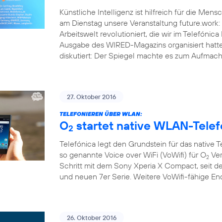
Künstliche Intelligenz ist hilfreich für die Men
am Dienstag unsere Veranstaltung future.work: 
Arbeitswelt revolutioniert, die wir im Telef
Ausgabe des WIRED-Magazins organisiert hatt
diskutiert: Der Spiegel machte es zum Aufmache
27. Oktober 2016
TELEFONIEREN ÜBER WLAN:
O
startet native WLAN-Telef
2
Telefónica legt den Grundstein für das native 
so genannte Voice over WiFi (VoWifi) für O
Ver
2
Schritt mit dem Sony Xperia X Compact, seit d
und neuen 7er Serie. Weitere VoWifi-fähige E
26. Oktober 2016