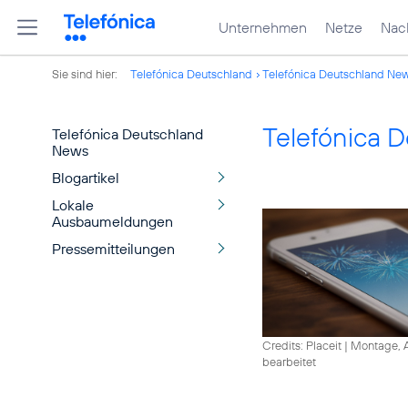
Unternehmen
Netze
Nach
Sie sind hier:
Telefónica Deutschland
Telefónica Deutschland Ne
Telefónica 
Telefónica Deutschland
News
Blogartikel
Lokale
Ausbaumeldungen
Pressemitteilungen
Credits: Placeit
|
Montage, A
bearbeitet