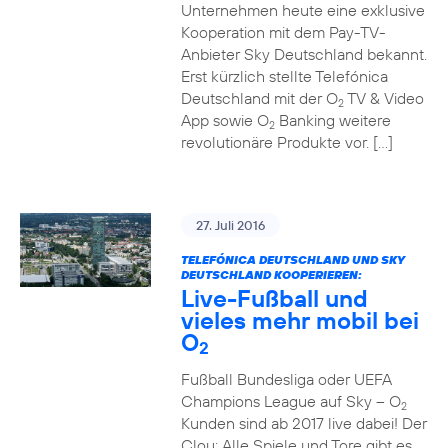
Unternehmen heute eine exklusive
Kooperation mit dem Pay-TV-
Anbieter Sky Deutschland bekannt.
Erst kürzlich stellte Telefónica
Deutschland mit der O
TV & Video
2
App sowie O
Banking weitere
2
revolutionäre Produkte vor. […]
27. Juli 2016
TELEFÓNICA DEUTSCHLAND UND SKY
DEUTSCHLAND KOOPERIEREN:
Live-Fußball und
vieles mehr mobil bei
O
2
Fußball Bundesliga oder UEFA
Champions League auf Sky – O
2
Kunden sind ab 2017 live dabei! Der
Clou: Alle Spiele und Tore gibt es