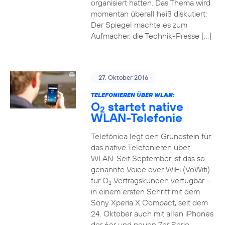
organisiert hatten. Das Thema wird
momentan überall heiß diskutiert:
Der Spiegel machte es zum
Aufmacher, die Technik-Presse […]
27. Oktober 2016
TELEFONIEREN ÜBER WLAN:
O
startet native
2
WLAN-Telefonie
Telefónica legt den Grundstein für
das native Telefonieren über
WLAN. Seit September ist das so
genannte Voice over WiFi (VoWifi)
für O
Vertragskunden verfügbar –
2
in einem ersten Schritt mit dem
Sony Xperia X Compact, seit dem
24. Oktober auch mit allen iPhones
der 6er und neuen 7er Serie.