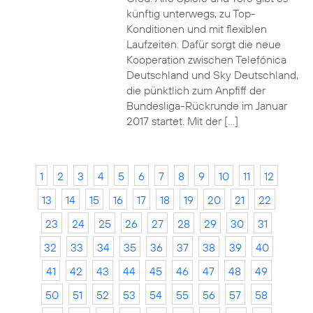
künftig unterwegs, zu Top-
Konditionen und mit flexiblen
Laufzeiten. Dafür sorgt die neue
Kooperation zwischen Telefónica
Deutschland und Sky Deutschland,
die pünktlich zum Anpfiff der
Bundesliga-Rückrunde im Januar
2017 startet. Mit der […]
1
2
3
4
5
6
7
8
9
10
11
12
13
14
15
16
17
18
19
20
21
22
23
24
25
26
27
28
29
30
31
32
33
34
35
36
37
38
39
40
41
42
43
44
45
46
47
48
49
50
51
52
53
54
55
56
57
58