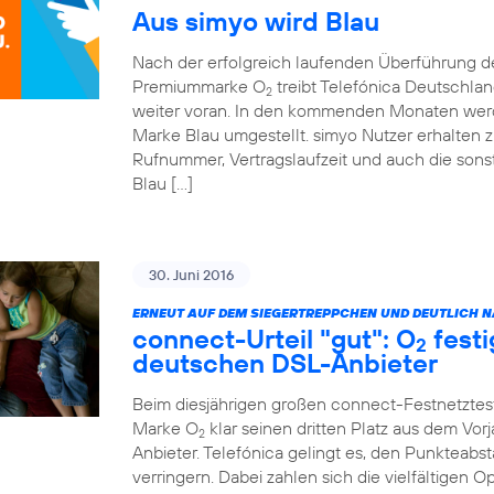
Aus simyo wird Blau
Nach der erfolgreich laufenden Überführung 
Premiummarke O
treibt Telefónica Deutschla
2
weiter voran. In den kommenden Monaten werde
Marke Blau umgestellt. simyo Nutzer erhalten z
Rufnummer, Vertragslaufzeit und auch die sonst
Blau […]
30. Juni 2016
ERNEUT AUF DEM SIEGERTREPPCHEN UND DEUTLICH NÄ
connect-Urteil "gut": O
festi
2
deutschen DSL-Anbieter
Beim diesjährigen großen connect-Festnetztes
Marke O
klar seinen dritten Platz aus dem Vor
2
Anbieter. Telefónica gelingt es, den Punkteabst
verringern. Dabei zahlen sich die vielfältigen 