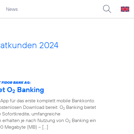
News
vatkunden 2024
 FIDOR BANK AG:
et O
Banking
2
 App für das erste komplett mobile Bankkonto
kostenlosen Download bereit. O
Banking bietet
2
 Sofortkredite, umfangreiche
erhalten je nach Nutzung von O
Banking ein
2
00 Megabyte (MB) – […]