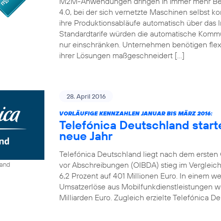
M2M-Anwendungen dringen in immer mehr Bereic
4.0, bei der sich vernetzte Maschinen selbst ko
ihre Produktionsabläufe automatisch über das I
Standardtarife würden die automatische Kom
nur einschränken. Unternehmen benötigen flexi
ihrer Lösungen maßgeschneidert […]
28. April 2016
VORLÄUFIGE KENNZAHLEN JANUAR BIS MÄRZ 2016:
Telefónica Deutschland start
neue Jahr
Telefónica Deutschland liegt nach dem ersten Q
vor Abschreibungen (OIBDA) stieg im Vergleic
land
6,2 Prozent auf 401 Millionen Euro. In einem 
Umsatzerlöse aus Mobilfunkdienstleistungen wie
Milliarden Euro. Zugleich erzielte Telefónica De