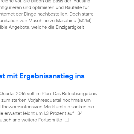
he vor. Sie bilden die Basis der Industrie
nfigurieren und optimieren und Bauteile für
nternet der Dinge nachbestellen. Doch starre
munikation von Maschine zu Maschine (M2M)
ble Angebote, welche die Einzigartigkeit
et mit Ergebnisanstieg ins
uartal 2016 voll im Plan. Das Betriebsergebnis
h zum starken Vorjahresquartal nochmals um
wettbewerbsintensiven Marktumfeld sanken die
 erwartet leicht um 1,3 Prozent auf 1,34
utschland weitere Fortschritte […]