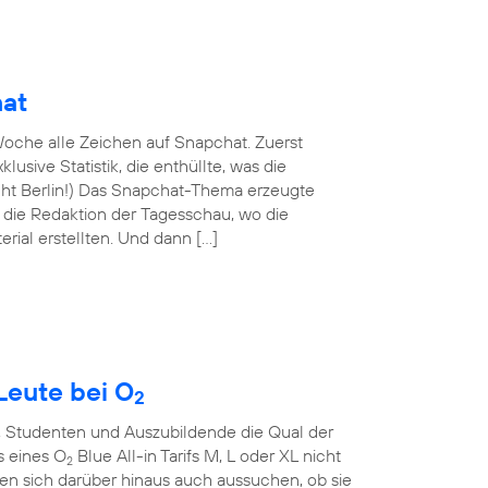
hat
oche alle Zeichen auf Snapchat. Zuerst
lusive Statistik, die enthüllte, was die
nicht Berlin!) Das Snapchat-Thema erzeugte
n die Redaktion der Tagesschau, wo die
rial erstellten. Und dann […]
Leute bei O
2
, Studenten und Auszubildende die Qual der
s eines O
Blue All-in Tarifs M, L oder XL nicht
2
en sich darüber hinaus auch aussuchen, ob sie