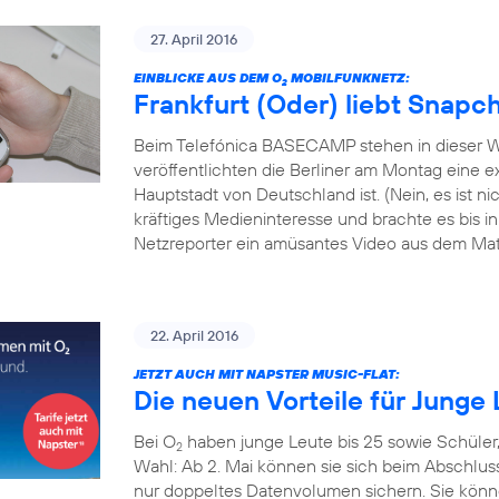
27. April 2016
EINBLICKE AUS DEM O
MOBILFUNKNETZ:
2
Frankfurt (Oder) liebt Snapc
Beim Telefónica BASECAMP stehen in dieser W
veröffentlichten die Berliner am Montag eine exk
Hauptstadt von Deutschland ist. (Nein, es ist 
kräftiges Medieninteresse und brachte es bis i
Netzreporter ein amüsantes Video aus dem Mate
22. April 2016
JETZT AUCH MIT NAPSTER MUSIC-FLAT:
Die neuen Vorteile für Junge 
Bei O
haben junge Leute bis 25 sowie Schüler
2
Wahl: Ab 2. Mai können sie sich beim Abschlus
nur doppeltes Datenvolumen sichern. Sie könn