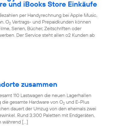
re und iBooks Store Einkäufe
s Bezahlen per Handyrechnung bei Apple Music,
an. O
Vertrags- und Prepaidkunden können
2
ilme, Serien, Bücher, Zeitschriften oder
erben. Der Service steht allen o2 Kunden ab
tandorte zusammen
gesamt 110 Lastwagen die neuen Lagerhallen
ig die gesamte Hardware von O
und E-Plus
2
ochen dauert der Umzug von den ehemals zwei
ewinkel. Rund 3.300 Paletten mit Endgeräten,
n während […]