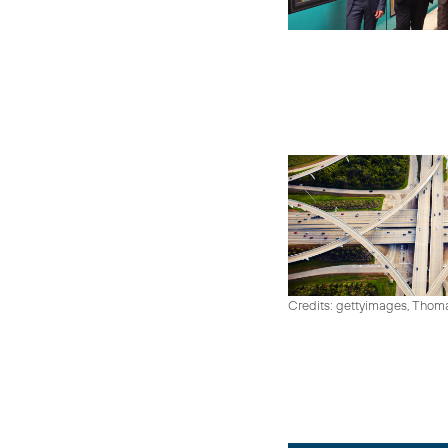
Credits: gettyimages, Thom