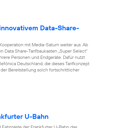
 innovativem Data-Share-
 Kooperation mit Media-Saturn weiter aus: Ab
n Data Share-Tarifbaukasten „Super Select“
ere Personen und Endgeräte. Dafür nutzt
lefónica Deutschland, die dieses Tarifkonzept
er Bereitstellung solch fortschrittlicher
ankfurter U-Bahn
00 Fahrgäste der Frankfurter U-Bahn das