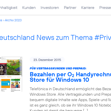
haltigkeit
Kunden
Investoren
Partner
Karriere
Presse
ws
Archiv 2023
Deutschland News zum Thema #Pri
23. Dezember 2015
FÜR VERTRAGSKUNDEN UND PREPAID:
Bezahlen per O
Handyrechnu
2
Store für Windows 10
Telefónica in Deutschland ermöglicht das Bez
Windows Store. Alle Vertragskunden und Prep
bequem digitale Inhalte wie Apps, Spiele und
ist es ganz gleich, ob sie ihr Windows 10 Note
Kunden ist damit die bequeme […]