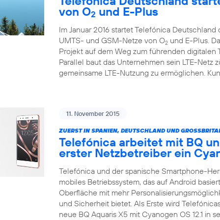
Telefónica Deutschland starte
von O
und E-Plus
2
Im Januar 2016 startet Telefónica Deutschlan
UMTS- und GSM-Netze von O
und E-Plus. Da
2
Projekt auf dem Weg zum führenden digitalen
Parallel baut das Unternehmen sein LTE-Netz zü
gemeinsame LTE-Nutzung zu ermöglichen. Kunde
11. November 2015
ZUERST IN SPANIEN, DEUTSCHLAND UND GROSSBRITA
Telefónica arbeitet mit BQ un
erster Netzbetreiber ein C
Telefónica und der spanische Smartphone-Her
mobiles Betriebssystem, das auf Android basiert
Oberfläche mit mehr Personalisierungsmöglich
und Sicherheit bietet. Als Erste wird Telefónic
neue BQ Aquaris X5 mit Cyanogen OS 12.1 in 