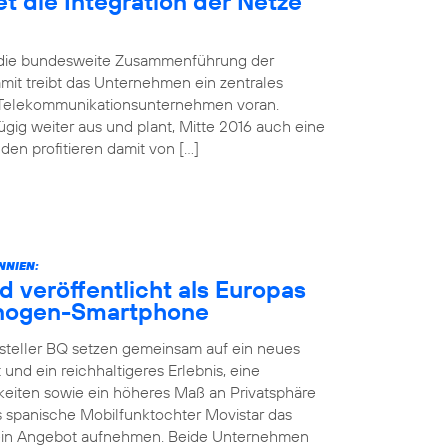
t die Integration der Netze
d die bundesweite Zusammenführung der
mit treibt das Unternehmen ein zentrales
 Telekommunikationsunternehmen voran.
gig weiter aus und plant, Mitte 2016 auch eine
n profitieren damit von […]
NNIEN:
d veröffentlicht als Europas
yanogen-Smartphone
steller BQ setzen gemeinsam auf ein neues
 und ein reichhaltigeres Erlebnis, eine
keiten sowie ein höheres Maß an Privatsphäre
as spanische Mobilfunktochter Movistar das
sein Angebot aufnehmen. Beide Unternehmen