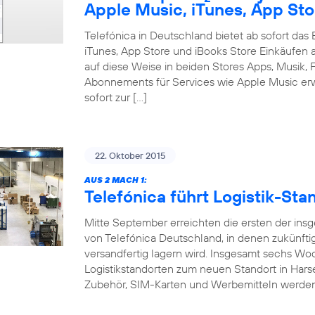
Apple Music, iTunes, App Sto
Telefónica in Deutschland bietet ab sofort da
iTunes, App Store und iBooks Store Einkäufen 
auf diese Weise in beiden Stores Apps, Musik, F
Abonnements für Services wie Apple Music erw
sofort zur […]
22. Oktober 2015
AUS 2 MACH 1:
Telefónica führt Logistik-S
Mitte September erreichten die ersten der ins
von Telefónica Deutschland, in denen zukünft
versandfertig lagern wird. Insgesamt sechs W
Logistikstandorten zum neuen Standort in Hars
Zubehör, SIM-Karten und Werbemitteln werde