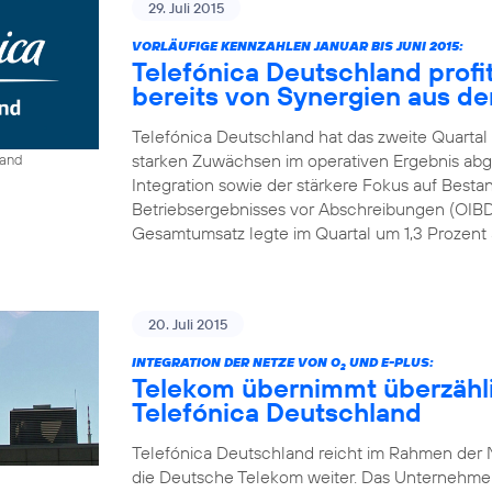
29. Juli 2015
VORLÄUFIGE KENNZAHLEN JANUAR BIS JUNI 2015:
Telefónica Deutschland profit
bereits von Synergien aus der
Telefónica Deutschland hat das zweite Quartal
starken Zuwächsen im operativen Ergebnis abge
land
Integration sowie der stärkere Fokus auf Best
Betriebsergebnisses vor Abschreibungen (OIBDA
Gesamtumsatz legte im Quartal um 1,3 Prozent a
20. Juli 2015
INTEGRATION DER NETZE VON O
UND E-PLUS:
2
Telekom übernimmt überzähl
Telefónica Deutschland
Telefónica Deutschland reicht im Rahmen der N
die Deutsche Telekom weiter. Das Unternehmen r