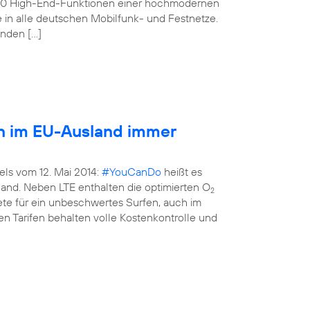
160 High-End-Funktionen einer hochmodernen
e in alle deutschen Mobilfunk- und Festnetze.
enden […]
en im EU-Ausland immer
els vom 12. Mai 2014:
#YouCanDo
heißt es
land. Neben LTE enthalten die optimierten O
2
kete für ein unbeschwertes Surfen, auch im
n Tarifen behalten volle Kostenkontrolle und