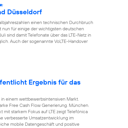
R:
nd Düsseldorf
Halbjahreszahlen einen technischen Durchbruch
t nun für einige der wichtigsten deutschen
Juli sind damit Telefonate über das LTE-Netz in
glich. Auch der sogenannte VoLTE-Handover
entlicht Ergebnis für das
 in einem wettbewerbsintensiven Markt.
arke Free Cash Flow Generierung. München.
t mit starkem Fokus auf LTE zeigt Telefónica
ine verbesserte Umsatzentwicklung im
eiche mobile Datengeschäft und positive