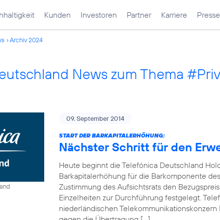
haltigkeit
Kunden
Investoren
Partner
Karriere
Presse
ws
Archiv 2024
Deutschland News zum Thema #Pri
09. September 2014
START DER BARKAPITALERHÖHUNG:
Nächster Schritt für den Erw
Heute beginnt die Telefónica Deutschland Hol
Barkapitalerhöhung für die Barkomponente des 
Zustimmung des Aufsichtsrats den Bezugspreis
land
Einzelheiten zur Durchführung festgelegt. Tel
niederländischen Telekommunikationskonzern 
gegen die Übertragung […]