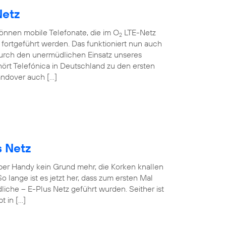
Netz
können mobile Telefonate, die im O
LTE-Netz
2
ortgeführt werden. Das funktioniert nun auch
rch den unermüdlichen Einsatz unseres
ört Telefónica in Deutschland zu den ersten
andover auch […]
s Netz
 per Handy kein Grund mehr, die Korken knallen
o lange ist es jetzt her, dass zum ersten Mal
iche – E-Plus Netz geführt wurden. Seither ist
t in […]