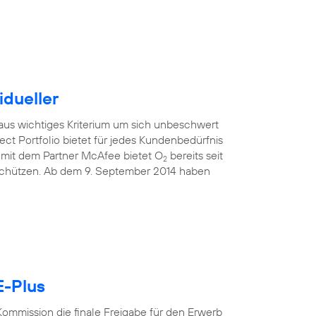
idueller
raus wichtiges Kriterium um sich unbeschwert
ect Portfolio bietet für jedes Kundenbedürfnis
mit dem Partner McAfee bietet O
bereits seit
2
 schützen. Ab dem 9. September 2014 haben
E-Plus
ommission die finale Freigabe für den Erwerb