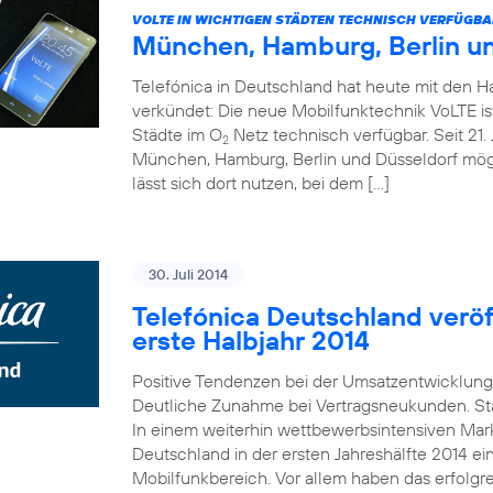
VOLTE IN WICHTIGEN STÄDTEN TECHNISCH VERFÜGBA
München, Hamburg, Berlin u
Telefónica in Deutschland hat heute mit den 
verkündet: Die neue Mobilfunktechnik VoLTE is
Städte im O
Netz technisch verfügbar. Seit 21. 
2
München, Hamburg, Berlin und Düsseldorf mö
lässt sich dort nutzen, bei dem […]
30. Juli 2014
Telefónica Deutschland veröff
erste Halbjahr 2014
Positive Tendenzen bei der Umsatzentwicklung
Deutliche Zunahme bei Vertragsneukunden. St
In einem weiterhin wettbewerbsintensiven Mark
Deutschland in der ersten Jahreshälfte 2014 e
Mobilfunkbereich. Vor allem haben das erfolgr