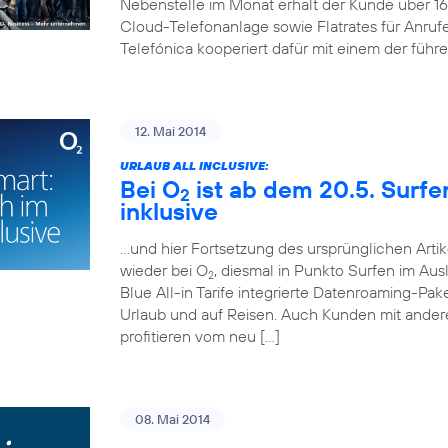
Nebenstelle im Monat erhält der Kunde über 
Cloud-Telefonanlage sowie Flatrates für Anruf
Telefónica kooperiert dafür mit einem der führ
12. Mai 2014
URLAUB ALL INCLUSIVE:
Bei O
ist ab dem 20.5. Surf
2
inklusive
…und hier Fortsetzung des ursprünglichen Artik
wieder bei O
, diesmal in Punkto Surfen im Aus
2
Blue All-in Tarife integrierte Datenroaming-Pa
Urlaub und auf Reisen. Auch Kunden mit andere
profitieren vom neu […]
08. Mai 2014