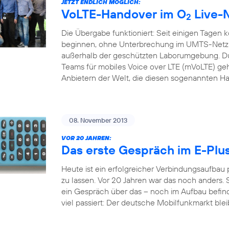
JETZT ENDLICH MÖGLICH:
VoLTE-Handover im O
Live-
2
Die Übergabe funktioniert: Seit einigen Tagen 
beginnen, ohne Unterbrechung im UMTS-Netz f
außerhalb der geschützten Laborumgebung. Du
Teams für mobiles Voice over LTE (mVoLTE) geh
Anbietern der Welt, die diesen sogenannten H
08. November 2013
VOR 20 JAHREN:
Das erste Gespräch im E-Plu
Heute ist ein erfolgreicher Verbindungsaufbau
zu lassen. Vor 20 Jahren war das noch anders. S
ein Gespräch über das – noch im Aufbau befindl
viel passiert: Der deutsche Mobilfunkmarkt bleib