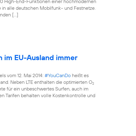
160 High-End-Funktionen einer hochmodernen
e in alle deutschen Mobilfunk- und Festnetze.
enden […]
en im EU-Ausland immer
els vom 12. Mai 2014:
#YouCanDo
heißt es
land. Neben LTE enthalten die optimierten O
2
kete für ein unbeschwertes Surfen, auch im
n Tarifen behalten volle Kostenkontrolle und