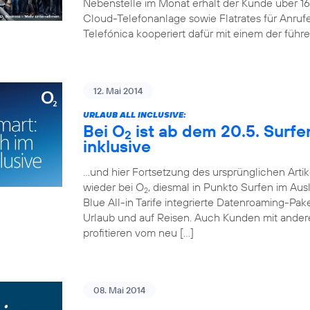
Nebenstelle im Monat erhält der Kunde über 
Cloud-Telefonanlage sowie Flatrates für Anruf
Telefónica kooperiert dafür mit einem der führ
12. Mai 2014
URLAUB ALL INCLUSIVE:
Bei O
ist ab dem 20.5. Surf
2
inklusive
…und hier Fortsetzung des ursprünglichen Artik
wieder bei O
, diesmal in Punkto Surfen im Aus
2
Blue All-in Tarife integrierte Datenroaming-Pa
Urlaub und auf Reisen. Auch Kunden mit andere
profitieren vom neu […]
08. Mai 2014