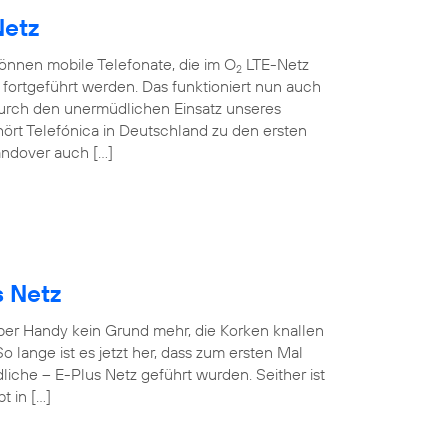
Netz
können mobile Telefonate, die im O
LTE-Netz
2
ortgeführt werden. Das funktioniert nun auch
rch den unermüdlichen Einsatz unseres
ört Telefónica in Deutschland zu den ersten
andover auch […]
s Netz
 per Handy kein Grund mehr, die Korken knallen
o lange ist es jetzt her, dass zum ersten Mal
iche – E-Plus Netz geführt wurden. Seither ist
t in […]