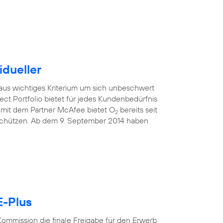
idueller
raus wichtiges Kriterium um sich unbeschwert
ect Portfolio bietet für jedes Kundenbedürfnis
mit dem Partner McAfee bietet O
bereits seit
2
 schützen. Ab dem 9. September 2014 haben
E-Plus
ommission die finale Freigabe für den Erwerb