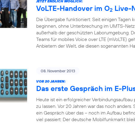
JETZT ENDLICH MÖGLICH:
VoLTE-Handover im O
Live-
2
Die Übergabe funktioniert: Seit einigen Tagen 
beginnen, ohne Unterbrechung im UMTS-Netz f
außerhalb der geschützten Laborumgebung. Du
Teams für mobiles Voice over LTE (mVoLTE) geh
Anbietern der Welt, die diesen sogenannten H
08. November 2013
VOR 20 JAHREN:
Das erste Gespräch im E-Plu
Heute ist ein erfolgreicher Verbindungsaufbau
zu lassen. Vor 20 Jahren war das noch anders. S
ein Gespräch über das – noch im Aufbau befindl
viel passiert: Der deutsche Mobilfunkmarkt bleib