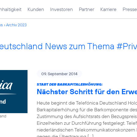
haltigkeit
Kunden
Investoren
Partner
Karriere
Presse
ws
Archiv 2023
Deutschland News zum Thema #Pri
09. September 2014
START DER BARKAPITALERHÖHUNG:
Nächster Schritt für den Erw
Heute beginnt die Telefónica Deutschland Hol
Barkapitalerhöhung für die Barkomponente des 
Zustimmung des Aufsichtsrats den Bezugspreis
land
Einzelheiten zur Durchführung festgelegt. Tel
niederländischen Telekommunikationskonzern 
gegen die Übertragung […]