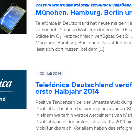
VOLTE IN WICHTIGEN STÄDTEN TECHNISCH VERFÜGBA
München, Hamburg, Berlin u
Telefónica in Deutschland hat heute mit den 
verkündet: Die neue Mobilfunktechnik VoLTE is
Städte im O
Netz technisch verfügbar. Seit 21. 
2
München, Hamburg, Berlin und Düsseldorf mö
lässt sich dort nutzen, bei dem […]
30. Juli 2014
Telefónica Deutschland veröff
erste Halbjahr 2014
Positive Tendenzen bei der Umsatzentwicklung
Deutliche Zunahme bei Vertragsneukunden. St
In einem weiterhin wettbewerbsintensiven Mark
Deutschland in der ersten Jahreshälfte 2014 e
Mobilfunkbereich. Vor allem haben das erfolgr