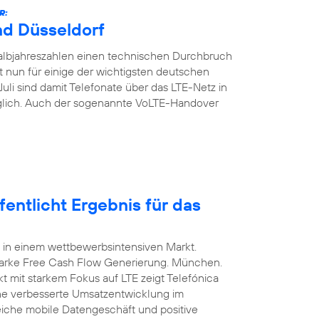
R:
nd Düsseldorf
Halbjahreszahlen einen technischen Durchbruch
t nun für einige der wichtigsten deutschen
Juli sind damit Telefonate über das LTE-Netz in
glich. Auch der sogenannte VoLTE-Handover
entlicht Ergebnis für das
 in einem wettbewerbsintensiven Markt.
arke Free Cash Flow Generierung. München.
t mit starkem Fokus auf LTE zeigt Telefónica
ine verbesserte Umsatzentwicklung im
eiche mobile Datengeschäft und positive