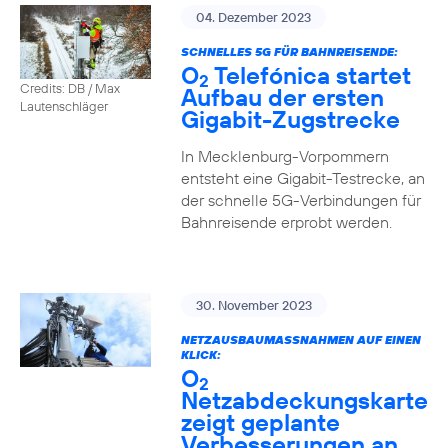
04. Dezember 2023
SCHNELLES 5G FÜR BAHNREISENDE:
O
Telefónica startet
2
Credits: DB / Max
Aufbau der ersten
Lautenschläger
Gigabit-Zugstrecke
In Mecklenburg-Vorpommern
entsteht eine Gigabit-Testrecke, an
der schnelle 5G-Verbindungen für
Bahnreisende erprobt werden.
30. November 2023
NETZAUSBAUMASSNAHMEN AUF EINEN K
LICK:
O
2
Netzabdeckungskarte
zeigt geplante
Verbesserungen an