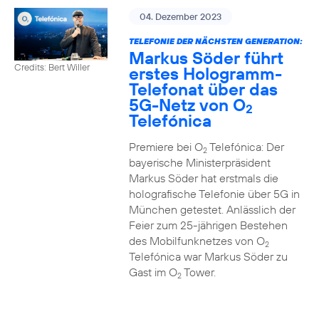
04. Dezember 2023
TELEFONIE DER NÄCHSTEN GENERATION:
Markus Söder führt
Credits: Bert Willer
erstes Hologramm-
Telefonat über das
5G-Netz von O
2
Telefónica
Premiere bei O
Telefónica: Der
2
bayerische Ministerpräsident
Markus Söder hat erstmals die
holografische Telefonie über 5G in
München getestet. Anlässlich der
Feier zum 25-jährigen Bestehen
des Mobilfunknetzes von O
2
Telefónica war Markus Söder zu
Gast im O
Tower.
2