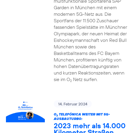
multifunktionale Sportarena SAP
Garden in München mit einem
modernen 5G-Netz aus. Die
Sportfans der 11.500 Zuschauer
fassenden Spielstätte im Münchner
Olympiapark, der neuen Heimat der
Eishockeymannschaft von Red Bull
München sowie des
Basketballteams des FC Bayern
München, profitieren künftig von
hohen Datenübertragungsraten
und kurzen Reaktionszeiten, wenn
sie im O
Netz surfen.
2
14. Februar 2024
O
TELEFÓNICA WEITER MIT 5G-
2
AUSBAUTURBO:
2023 mehr als 14.000
Kilometer Straßen