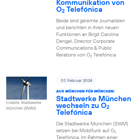
Kommunikation von
O
Telefónica
2
Beide sind gelernte Journalisten
und berichten in ihren neuen
Funktionen an Birgit Carolina
Dengel, Director Corporate
Communications & Public
Relations von O
Telefónica.
2
07. Februar 2024
AUS MÜNCHEN FÜR MÜNCHEN:
Stadtwerke München
Credits: Stadtwerke
wechseln zu O
2
München (SWM)
Telefónica
Die Stadtwerke München (SWM)
setzen bei Mobilfunk auf O
2
Telefónica. Im Rahmen einer