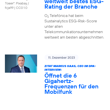
weltweit bestes ESG-
Tower": Pixabay /
Rating der Branche
fcja99
|
CC0 1.0
O
Telefónica hat beim
2
Sustainalytics ESG-Risk-Score
unter allen
Telekommunikationsunternehmen
weltweit am besten abgeschnitten.
11. Dezember 2023
ZITAT MARKUS HAAS, CEO IM DPA-
INTERVIEW:
Öffnet die 6
Gigahertz-
Frequenzen für den
Mobilfunk