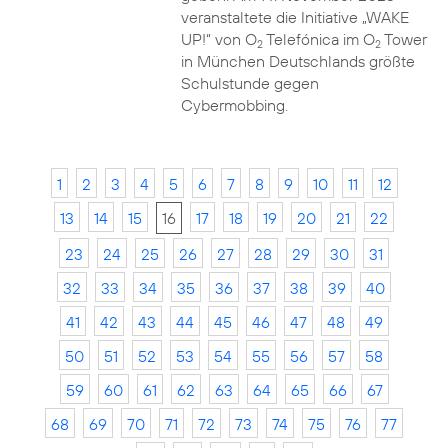
veranstaltete die Initiative „WAKE
UP!“ von O
Telefónica im O
Tower
2
2
in München Deutschlands größte
Schulstunde gegen
Cybermobbing.
1
2
3
4
5
6
7
8
9
10
11
12
13
14
15
16
17
18
19
20
21
22
23
24
25
26
27
28
29
30
31
32
33
34
35
36
37
38
39
40
41
42
43
44
45
46
47
48
49
50
51
52
53
54
55
56
57
58
59
60
61
62
63
64
65
66
67
68
69
70
71
72
73
74
75
76
77