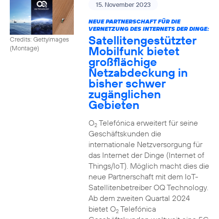
15. November 2023
NEUE PARTNERSCHAFT FÜR DIE
VERNETZUNG DES INTERNETS DER DINGE:
Satellitengestützter
Credits: Gettyimages
Mobilfunk bietet
(Montage)
großflächige
Netzabdeckung in
bisher schwer
zugänglichen
Gebieten
O
Telefónica erweitert für seine
2
Geschäftskunden die
internationale Netzversorgung für
das Internet der Dinge (Internet of
Things/IoT). Möglich macht dies die
neue Partnerschaft mit dem IoT-
Satellitenbetreiber OQ Technology.
Ab dem zweiten Quartal 2024
bietet O
Telefónica
2