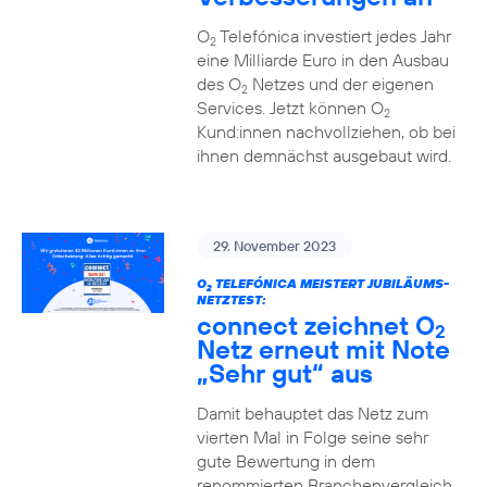
O
Telefónica investiert jedes Jahr
2
eine Milliarde Euro in den Ausbau
des O
Netzes und der eigenen
2
Services. Jetzt können O
2
Kund:innen nachvollziehen, ob bei
ihnen demnächst ausgebaut wird.
29. November 2023
O
TELEFÓNICA MEISTERT JUBILÄUMS-
2
NETZTEST:
connect zeichnet O
2
Netz erneut mit Note
„Sehr gut“ aus
Damit behauptet das Netz zum
vierten Mal in Folge seine sehr
gute Bewertung in dem
renommierten Branchenvergleich.