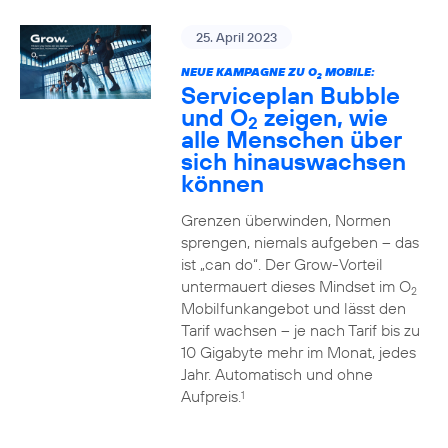
25. April 2023
NEUE KAMPAGNE ZU O
MOBILE:
2
Serviceplan Bubble
und O
zeigen, wie
2
alle Menschen über
sich hinauswachsen
können
Grenzen überwinden, Normen
sprengen, niemals aufgeben – das
ist „can do“. Der Grow-Vorteil
untermauert dieses Mindset im O
2
Mobilfunkangebot und lässt den
Tarif wachsen – je nach Tarif bis zu
10 Gigabyte mehr im Monat, jedes
Jahr. Automatisch und ohne
Aufpreis.
1