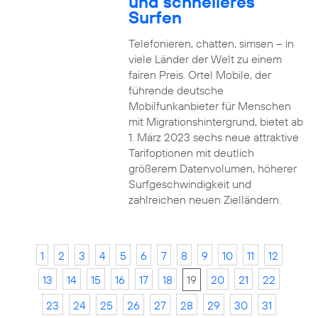
und schnelleres
Surfen
Telefonieren, chatten, simsen – in
viele Länder der Welt zu einem
fairen Preis. Ortel Mobile, der
führende deutsche
Mobilfunkanbieter für Menschen
mit Migrationshintergrund, bietet ab
1. März 2023 sechs neue attraktive
Tarifoptionen mit deutlich
größerem Datenvolumen, höherer
Surfgeschwindigkeit und
zahlreichen neuen Zielländern.
1
2
3
4
5
6
7
8
9
10
11
12
13
14
15
16
17
18
19
20
21
22
23
24
25
26
27
28
29
30
31