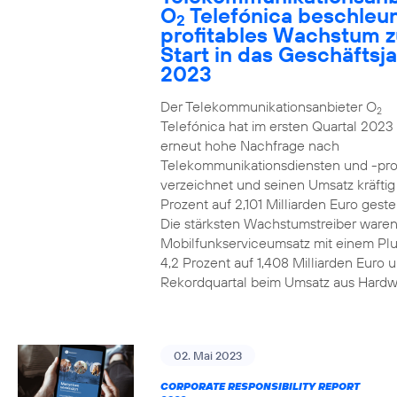
O
Telefónica beschleun
2
profitables Wachstum 
Start in das Geschäftsj
2023
Der Telekommunikationsanbieter O
2
Telefónica hat im ersten Quartal 2023
erneut hohe Nachfrage nach
Telekommunikationsdiensten und -pr
verzeichnet und seinen Umsatz kräfti
Prozent auf 2,101 Milliarden Euro gestei
Die stärksten Wachstumstreiber waren
Mobilfunkserviceumsatz mit einem Pl
4,2 Prozent auf 1,408 Milliarden Euro 
Rekordquartal beim Umsatz aus Hardw
02. Mai 2023
CORPORATE RESPONSIBILITY REPORT