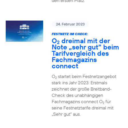
den ersten Platz.
24. Februar 2023
FESTNETZ IM CHECK:
O
dreimal mit der
2
Note „sehr gut“ beim
Tarifvergleich des
Fachmagazins
connect
O
startet beim Festnetzangebot
2
stark ins Jahr 2023: Erstmals
zeichnet der große Breitband-
Check des unabhängigen
Fachmagazins connect O
für
2
seine Festnetztarife dreimal mit
„Sehr gut“ aus.