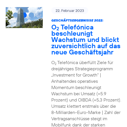
22. Februar 2023
GESCHÄFTSERGEBNISSE 2022:
O
Telefónica
2
beschleunigt
Wachstum und blickt
zuversichtlich auf das
neue Geschäftsjahr
O
Telefónica überfüllt Ziele für
2
dreijähriges Strategieprogramm
„Investment for Growth“ |
Anhaltendes operatives
Momentum beschleunigt
Wachstum bei Umsatz (+5.9
Prozent) und OIBDA (+5,3 Prozent).
Umsatz klettert erstmals über die
8-Milliarden-Euro-Marke | Zahl der
Vertragsanschlüsse steigt im
Mobilfunk dank der starken