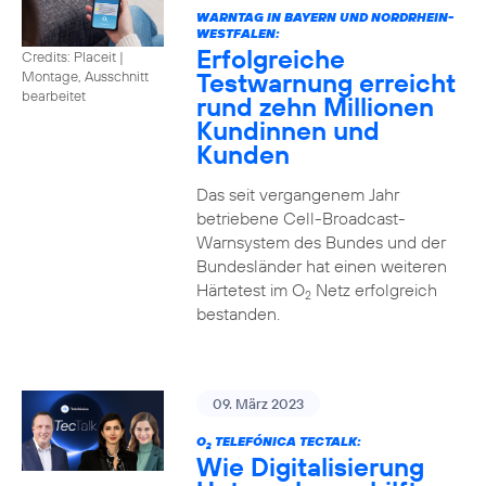
WARNTAG IN BAYERN UND NORDRHEIN-
WESTFALEN:
Erfolgreiche
Credits: Placeit |
Testwarnung erreicht
Montage, Ausschnitt
bearbeitet
rund zehn Millionen
Kundinnen und
Kunden
Das seit vergangenem Jahr
betriebene Cell-Broadcast-
Warnsystem des Bundes und der
Bundesländer hat einen weiteren
Härtetest im O
Netz erfolgreich
2
bestanden.
09. März 2023
O
TELEFÓNICA TECTALK:
2
Wie Digitalisierung