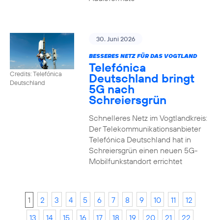
30. Juni 2026
BESSERES NETZ FÜR DAS VOGTLAND
Telefónica
Credits: Telefónica
Deutschland bringt
Deutschland
5G nach
Schreiersgrün
Schnelleres Netz im Vogtlandkreis:
Der Telekommunikationsanbieter
Telefónica Deutschland hat in
Schreiersgrün einen neuen 5G-
Mobilfunkstandort errichtet
1
2
3
4
5
6
7
8
9
10
11
12
13
14
15
16
17
18
19
20
21
22