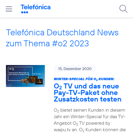
Telefónica Deutschland News
zum Thema #o2 2023
15. Dezember 2020
WINTER-SPECIAL FÜR O
KUNDEN:
2
O
TV und das neue
2
Pay-TV-Paket ohne
Zusatzkosten testen
O
bietet seinen Kunden in diesem
2
Jahr ein Winter-Special für das TV-
Angebot O
TV powered by
2
waipu.tv an. O
Kunden können die
2