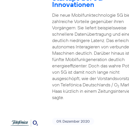
Innovationen
Die neue Mobilfunktechnologie 5G bi
zahlreiche Vorteile gegenüber ihren
Vorgängern: Sie liefert beispielsweise
schnellere Datenübertragung und ein
deutlich niedrigere Latenz. Das erleich
autonomes Interagieren von verbund
Maschinen deutlich. Darüber hinaus ist
fünfte Mobilfunkgeneration deutlich
energieeffizienter. Doch das wahre Pot
von 5G ist damit noch lange nicht
ausgeschöpft, wie der Vorstandsvorsi
von Telefónica Deutschlands / O
Mar
2
Haas kürzlich in einem Zeitungsinterv
sagte.
09. Dezember 2020