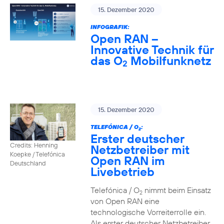
15. Dezember 2020
INFOGRAFIK:
Open RAN –
Innovative Technik für
das O
Mobilfunknetz
2
15. Dezember 2020
TELEFÓNICA / O
:
2
Erster deutscher
Credits: Henning
Netzbetreiber mit
Koepke / Telefónica
Open RAN im
Deutschland
Livebetrieb
Telefónica / O
nimmt beim Einsatz
2
von Open RAN eine
technologische Vorreiterrolle ein.
Als erster deutscher Netzbetreiber