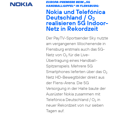
EUROPA-PREMIERE BEIM „5G
HANDBALLGIPFEL“ IN FLENSBURG:
Nokia und Telefónica
Deutschland / O
2
realisieren 5G Indoor-
Netz in Rekordzeit
Der PayTV-Sportsender Sky nutzte
am vergangenen Wochenende in
Flensburg erstmals auch das 5G-
Netz von O
für die Live-
2
Übertragung eines Handball-
Spitzenspiels. Mehrere 5G
Smartphones lieferten über das O
2
Netz HD-Bewegtbilder direkt aus
der Flens-Arena. Die 5G
Versorgung in der Halle baute der
Ausrüster Nokia zusammen mit
Telefónica Deutschland / O
in
2
neuer Rekordzeit von nur sieben
Tagen auf.