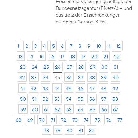
Hessen die Versorgungsauflage der
Bundesnetzagentur (BNetzA) – und
das trotz der Einschränkungen
durch die Corona-Krise.
1
2
3
4
5
6
7
8
9
10
11
12
13
14
15
16
17
18
19
20
21
22
23
24
25
26
27
28
29
30
31
32
33
34
35
36
37
38
39
40
41
42
43
44
45
46
47
48
49
50
51
52
53
54
55
56
57
58
59
60
61
62
63
64
65
66
67
68
69
70
71
72
73
74
75
76
77
78
79
80
81
82