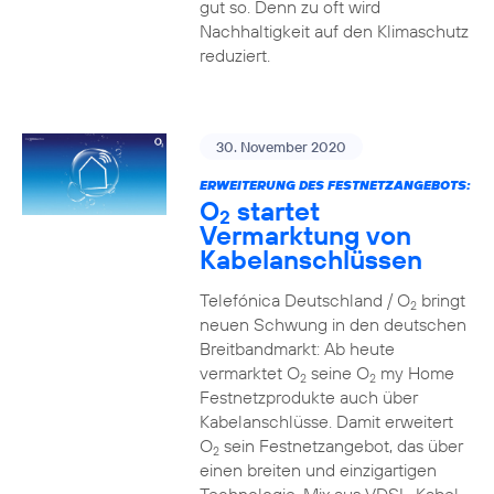
gut so. Denn zu oft wird
Nachhaltigkeit auf den Klimaschutz
reduziert.
30. November 2020
ERWEITERUNG DES FESTNETZANGEBOTS:
O
startet
2
Vermarktung von
Kabelanschlüssen
Telefónica Deutschland / O
bringt
2
neuen Schwung in den deutschen
Breitbandmarkt: Ab heute
vermarktet O
seine O
my Home
2
2
Festnetzprodukte auch über
Kabelanschlüsse. Damit erweitert
O
sein Festnetzangebot, das über
2
einen breiten und einzigartigen