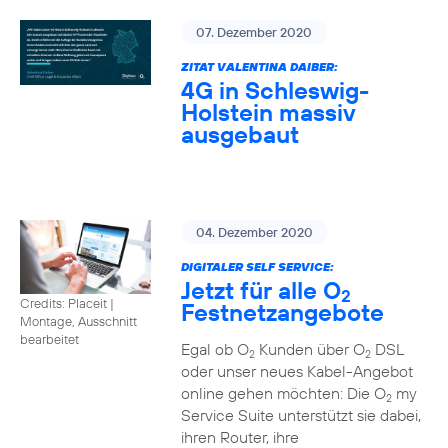
07. Dezember 2020
ZITAT VALENTINA DAIBER:
4G in Schleswig-
Holstein massiv
ausgebaut
04. Dezember 2020
DIGITALER SELF SERVICE:
Jetzt für alle O
2
Credits: Placeit
|
Festnetzangebote
Montage, Ausschnitt
bearbeitet
Egal ob O
Kunden über O
DSL
2
2
oder unser neues Kabel-Angebot
online gehen möchten: Die O
my
2
Service Suite unterstützt sie dabei,
ihren Router, ihre