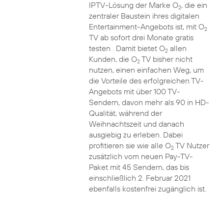
IPTV-Lösung der Marke O
, die ein
2
zentraler Baustein ihres digitalen
Entertainment-Angebots ist, mit O
2
TV ab sofort drei Monate gratis
testen . Damit bietet O
allen
2
Kunden, die O
TV bisher nicht
2
nutzen, einen einfachen Weg, um
die Vorteile des erfolgreichen TV-
Angebots mit über 100 TV-
Sendern, davon mehr als 90 in HD-
Qualität, während der
Weihnachtszeit und danach
ausgiebig zu erleben. Dabei
profitieren sie wie alle O
TV Nutzer
2
zusätzlich vom neuen Pay-TV-
Paket mit 45 Sendern, das bis
einschließlich 2. Februar 2021
ebenfalls kostenfrei zugänglich ist.