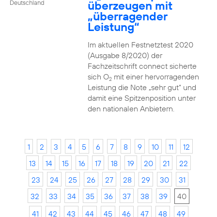
überzeugen mit
Deutschland
„überragender
Leistung“
Im aktuellen Festnetztest 2020
(Ausgabe 8/2020) der
Fachzeitschrift connect sicherte
sich O
mit einer hervorragenden
2
Leistung die Note „sehr gut“ und
damit eine Spitzenposition unter
den nationalen Anbietern.
1
2
3
4
5
6
7
8
9
10
11
12
13
14
15
16
17
18
19
20
21
22
23
24
25
26
27
28
29
30
31
32
33
34
35
36
37
38
39
40
41
42
43
44
45
46
47
48
49