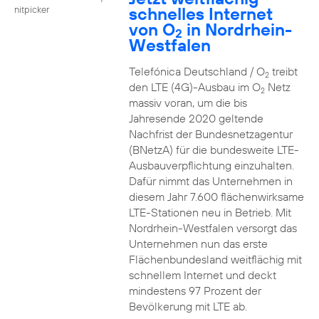
schnelles Internet
nitpicker
von O
in Nordrhein-
2
Westfalen
Telefónica Deutschland / O
treibt
2
den LTE (4G)-Ausbau im O
Netz
2
massiv voran, um die bis
Jahresende 2020 geltende
Nachfrist der Bundesnetzagentur
(BNetzA) für die bundesweite LTE-
Ausbauverpflichtung einzuhalten.
Dafür nimmt das Unternehmen in
diesem Jahr 7.600 flächenwirksame
LTE-Stationen neu in Betrieb. Mit
Nordrhein-Westfalen versorgt das
Unternehmen nun das erste
Flächenbundesland weitflächig mit
schnellem Internet und deckt
mindestens 97 Prozent der
Bevölkerung mit LTE ab.