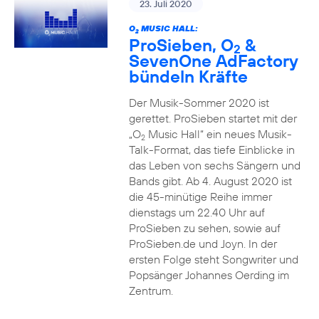
23. Juli 2020
O
MUSIC HALL:
2
ProSieben, O
&
2
SevenOne AdFactory
bündeln Kräfte
Der Musik-Sommer 2020 ist
gerettet. ProSieben startet mit der
„O
Music Hall“ ein neues Musik-
2
Talk-Format, das tiefe Einblicke in
das Leben von sechs Sängern und
Bands gibt. Ab 4. August 2020 ist
die 45-minütige Reihe immer
dienstags um 22.40 Uhr auf
ProSieben zu sehen, sowie auf
ProSieben.de und Joyn. In der
ersten Folge steht Songwriter und
Popsänger Johannes Oerding im
Zentrum.