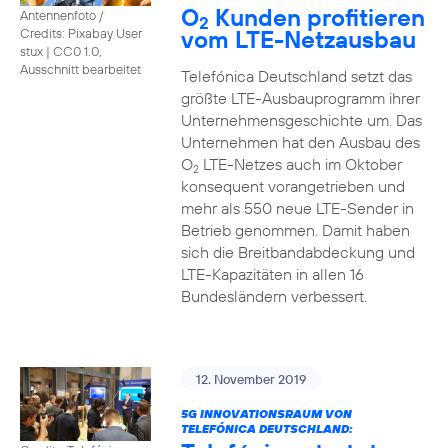
O
Kunden profitieren
Antennenfoto /
2
vom LTE-Netzausbau
Credits: Pixabay User
stux
|
CC0 1.0,
Ausschnitt bearbeitet
Telefónica Deutschland setzt das
größte LTE-Ausbauprogramm ihrer
Unternehmensgeschichte um. Das
Unternehmen hat den Ausbau des
O
LTE-Netzes auch im Oktober
2
konsequent vorangetrieben und
mehr als 550 neue LTE-Sender in
Betrieb genommen. Damit haben
sich die Breitbandabdeckung und
LTE-Kapazitäten in allen 16
Bundesländern verbessert.
12. November 2019
5G INNOVATIONSRAUM VON
TELEFÓNICA DEUTSCHLAND: