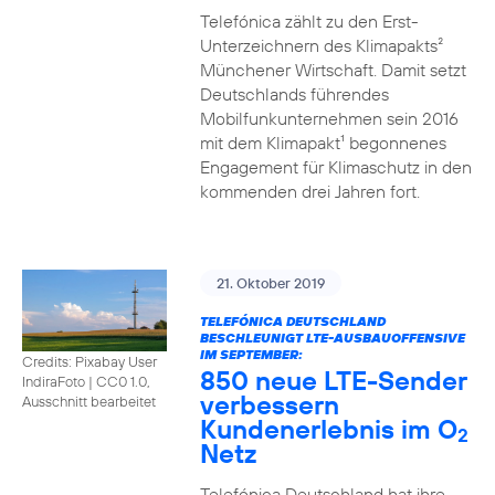
Telefónica zählt zu den Erst-
Unterzeichnern des Klimapakts²
Münchener Wirtschaft. Damit setzt
Deutschlands führendes
Mobilfunkunternehmen sein 2016
mit dem Klimapakt¹ begonnenes
Engagement für Klimaschutz in den
kommenden drei Jahren fort.
21. Oktober 2019
TELEFÓNICA DEUTSCHLAND
BESCHLEUNIGT LTE-AUSBAUOFFENSIVE
IM SEPTEMBER:
Credits: Pixabay User
850 neue LTE-Sender
IndiraFoto
|
CC0 1.0,
verbessern
Ausschnitt bearbeitet
Kundenerlebnis im O
2
Netz
Telefónica Deutschland hat ihre