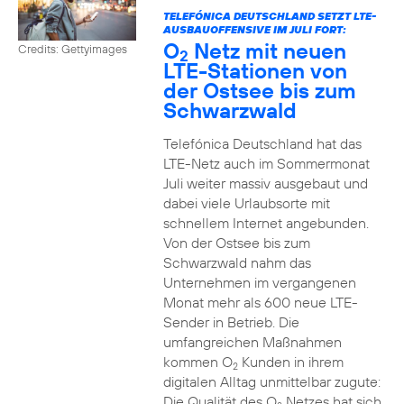
TELEFÓNICA DEUTSCHLAND SETZT LTE-
AUSBAUOFFENSIVE IM JULI FORT:
O
Netz mit neuen
Credits: Gettyimages
2
LTE-Stationen von
der Ostsee bis zum
Schwarzwald
Telefónica Deutschland hat das
LTE-Netz auch im Sommermonat
Juli weiter massiv ausgebaut und
dabei viele Urlaubsorte mit
schnellem Internet angebunden.
Von der Ostsee bis zum
Schwarzwald nahm das
Unternehmen im vergangenen
Monat mehr als 600 neue LTE-
Sender in Betrieb. Die
umfangreichen Maßnahmen
kommen O
Kunden in ihrem
2
digitalen Alltag unmittelbar zugute:
Die Qualität des O
Netzes hat sich