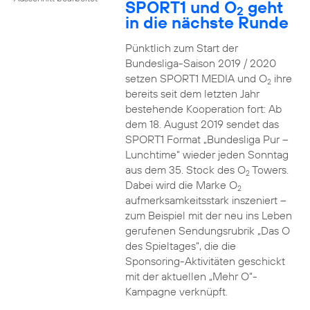
SPORT1 und O
geht
2
in die nächste Runde
Pünktlich zum Start der
Bundesliga-Saison 2019 / 2020
setzen SPORT1 MEDIA und O
ihre
2
bereits seit dem letzten Jahr
bestehende Kooperation fort: Ab
dem 18. August 2019 sendet das
SPORT1 Format „Bundesliga Pur –
Lunchtime“ wieder jeden Sonntag
aus dem 35. Stock des O
Towers.
2
Dabei wird die Marke O
2
aufmerksamkeitsstark inszeniert –
zum Beispiel mit der neu ins Leben
gerufenen Sendungsrubrik „Das O
des Spieltages“, die die
Sponsoring-Aktivitäten geschickt
mit der aktuellen „Mehr O“-
Kampagne verknüpft.