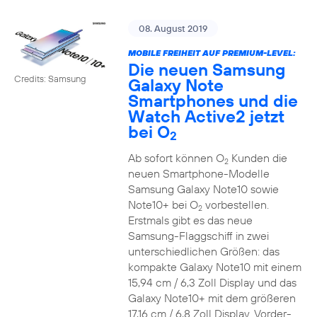
08. August 2019
MOBILE FREIHEIT AUF PREMIUM-LEVEL:
Die neuen Samsung
Credits: Samsung
Galaxy Note
Smartphones und die
Watch Active2 jetzt
bei O
2
Ab sofort können O
Kunden die
2
neuen Smartphone-Modelle
Samsung Galaxy Note10 sowie
Note10+ bei O
vorbestellen.
2
Erstmals gibt es das neue
Samsung-Flaggschiff in zwei
unterschiedlichen Größen: das
kompakte Galaxy Note10 mit einem
15,94 cm / 6,3 Zoll Display und das
Galaxy Note10+ mit dem größeren
17,16 cm / 6,8 Zoll Display. Vorder-