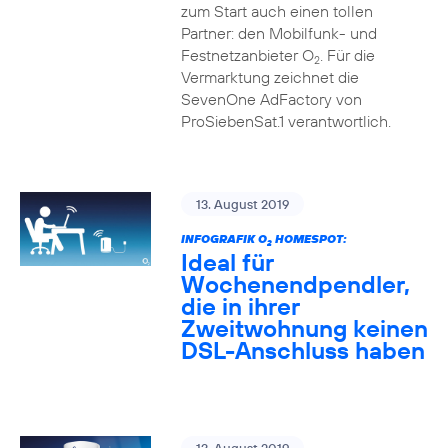
zum Start auch einen tollen
Partner: den Mobilfunk- und
Festnetzanbieter O
. Für die
2
Vermarktung zeichnet die
SevenOne AdFactory von
ProSiebenSat.1 verantwortlich.
13. August 2019
INFOGRAFIK O
HOMESPOT:
2
Ideal für
Wochenendpendler,
die in ihrer
Zweitwohnung keinen
DSL-Anschluss haben