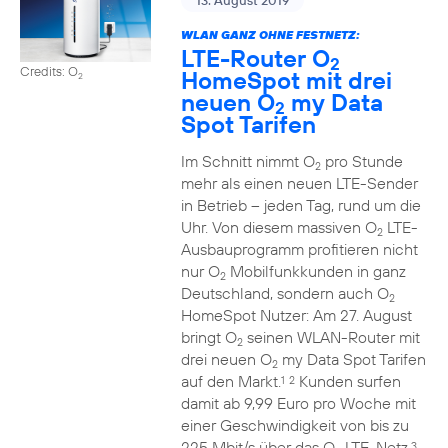
13. August 2019
WLAN GANZ OHNE FESTNETZ:
LTE-Router O
2
Credits: O
HomeSpot mit drei
2
neuen O
my Data
2
Spot Tarifen
Im Schnitt nimmt O
pro Stunde
2
mehr als einen neuen LTE-Sender
in Betrieb – jeden Tag, rund um die
Uhr. Von diesem massiven O
LTE-
2
Ausbauprogramm profitieren nicht
nur O
Mobilfunkkunden in ganz
2
Deutschland, sondern auch O
2
HomeSpot Nutzer: Am 27. August
bringt O
seinen WLAN-Router mit
2
drei neuen O
my Data Spot Tarifen
2
auf den Markt.
Kunden surfen
1
2
damit ab 9,99 Euro pro Woche mit
einer Geschwindigkeit von bis zu
225 Mbit/s über das O
LTE-Netz.
3