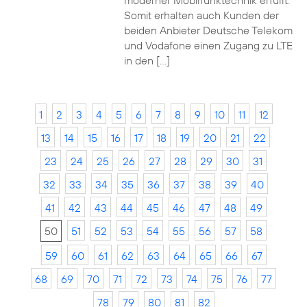
moderner Mobilfunktechnik erfüllt.
Somit erhalten auch Kunden der
beiden Anbieter Deutsche Telekom
und Vodafone einen Zugang zu LTE
in den […]
1
2
3
4
5
6
7
8
9
10
11
12
13
14
15
16
17
18
19
20
21
22
23
24
25
26
27
28
29
30
31
32
33
34
35
36
37
38
39
40
41
42
43
44
45
46
47
48
49
50
51
52
53
54
55
56
57
58
59
60
61
62
63
64
65
66
67
68
69
70
71
72
73
74
75
76
77
78
79
80
81
82