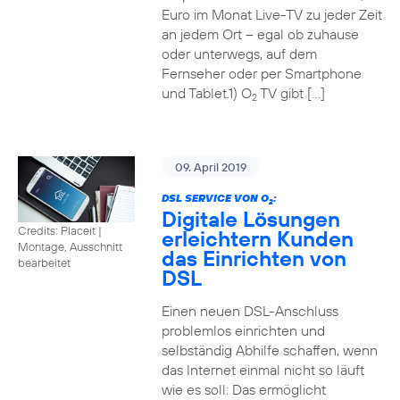
Euro im Monat Live-TV zu jeder Zeit
an jedem Ort – egal ob zuhause
oder unterwegs, auf dem
Fernseher oder per Smartphone
und Tablet.1) O
TV gibt […]
2
09. April 2019
DSL SERVICE VON O
:
2
Digitale Lösungen
Credits: Placeit
|
erleichtern Kunden
Montage, Ausschnitt
das Einrichten von
bearbeitet
DSL
Einen neuen DSL-Anschluss
problemlos einrichten und
selbständig Abhilfe schaffen, wenn
das Internet einmal nicht so läuft
wie es soll: Das ermöglicht