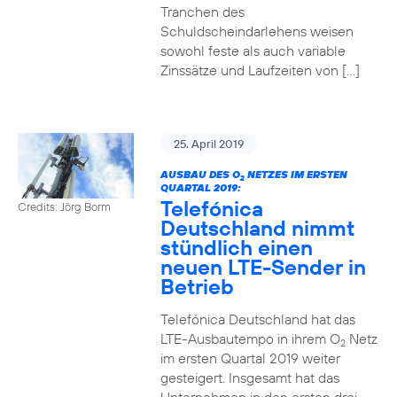
Tranchen des
Schuldscheindarlehens weisen
sowohl feste als auch variable
Zinssätze und Laufzeiten von […]
25. April 2019
AUSBAU DES O
NETZES IM ERSTEN
2
QUARTAL 2019:
Telefónica
Credits: Jörg Borm
Deutschland nimmt
stündlich einen
neuen LTE-Sender in
Betrieb
Telefónica Deutschland hat das
LTE-Ausbautempo in ihrem O
Netz
2
im ersten Quartal 2019 weiter
gesteigert. Insgesamt hat das