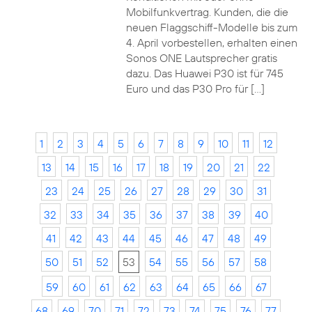
Mobilfunkvertrag. Kunden, die die
neuen Flaggschiff-Modelle bis zum
4. April vorbestellen, erhalten einen
Sonos ONE Lautsprecher gratis
dazu. Das Huawei P30 ist für 745
Euro und das P30 Pro für […]
1
2
3
4
5
6
7
8
9
10
11
12
13
14
15
16
17
18
19
20
21
22
23
24
25
26
27
28
29
30
31
32
33
34
35
36
37
38
39
40
41
42
43
44
45
46
47
48
49
50
51
52
53
54
55
56
57
58
59
60
61
62
63
64
65
66
67
68
69
70
71
72
73
74
75
76
77