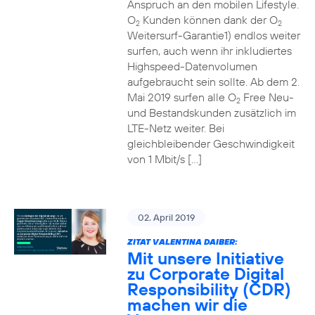
Anspruch an den mobilen Lifestyle.
O
Kunden können dank der O
2
2
Weitersurf-Garantie1) endlos weiter
surfen, auch wenn ihr inkludiertes
Highspeed-Datenvolumen
aufgebraucht sein sollte. Ab dem 2.
Mai 2019 surfen alle O
Free Neu-
2
und Bestandskunden zusätzlich im
LTE-Netz weiter. Bei
gleichbleibender Geschwindigkeit
von 1 Mbit/s […]
02. April 2019
ZITAT VALENTINA DAIBER:
Mit unsere Initiative
zu Corporate Digital
Responsibility (CDR)
machen wir die