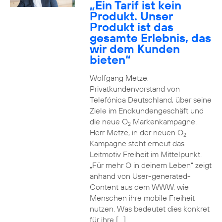
„Ein Tarif ist kein
Produkt. Unser
Produkt ist das
gesamte Erlebnis, das
wir dem Kunden
bieten“
Wolfgang Metze,
Privatkundenvorstand von
Telefónica Deutschland, über seine
Ziele im Endkundengeschäft und
die neue O
Markenkampagne.
2
Herr Metze, in der neuen O
2
Kampagne steht erneut das
Leitmotiv Freiheit im Mittelpunkt.
„Für mehr O in deinem Leben“ zeigt
anhand von User-generated-
Content aus dem WWW, wie
Menschen ihre mobile Freiheit
nutzen. Was bedeutet dies konkret
für ihre […]