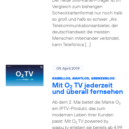
Der neue SIM-Karten-Träger ist im
Vergleich zum bisherigen
Scheckkartenformat nur noch halb
so groß und halb so schwer. „Als
Telekommunikationsanbieter, der
deutschlandweit die meisten
Menschen miteinander verbindet,
kann Telefónica […]
09. April 2019
KABELLOS, NAHTLOS, GRENZENLOS:
Mit O
TV jederzeit
2
und überall fernsehen
Ab dem 2. Mai bietet die Marke O
2
ein IPTV-Produkt, das zum
modernen Leben ihrer Kunden
passt: Mit O
TV powered by
2
waipu.tv erleben sie bereits ab 4,99