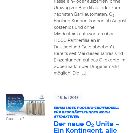
Kasse ein- oder auszahlen, ohne
Umweg zur Bankfiliale oder zum
nächsten Bankautomaten. O
2
Banking Kunden können ab August
kostenlos und ohne
Mindesteinkaufswert an über
11.000 Partnerfilialen in
Deutschland Geld abheben1).
Bereits seit Mai dieses Jahres sind
Einzahlungen auf das Girokonto im
Supermarkt oder Drogeriemarkt
möglich. Die […]
18. Juli 2018
EINMALIGES POOLING-TARIFMODELL
FÜR GESCHÄFTSKUNDEN NOCH
ATTRAKTIVER:
Credits: o2
Der neue O
Unite –
2
Ein Kontingent, alle