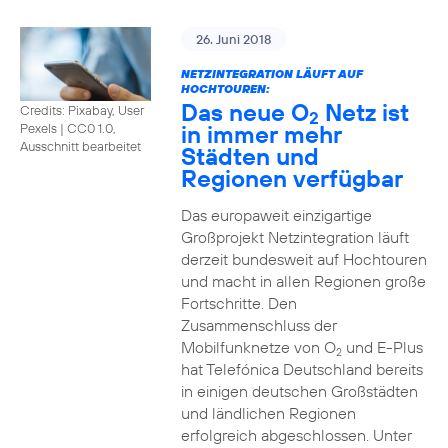
26. Juni 2018
NETZINTEGRATION LÄUFT AUF
HOCHTOUREN:
Das neue O
Netz ist
Credits: Pixabay, User
2
in immer mehr
Pexels
|
CC0 1.0,
Ausschnitt bearbeitet
Städten und
Regionen verfügbar
Das europaweit einzigartige
Großprojekt Netzintegration läuft
derzeit bundesweit auf Hochtouren
und macht in allen Regionen große
Fortschritte. Den
Zusammenschluss der
Mobilfunknetze von O
und E-Plus
2
hat Telefónica Deutschland bereits
in einigen deutschen Großstädten
und ländlichen Regionen
erfolgreich abgeschlossen. Unter