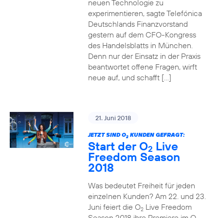
neuen Technologie zu
experimentieren, sagte Telefónica
Deutschlands Finanzvorstand
gestern auf dem CFO-Kongress
des Handelsblatts in München.
Denn nur der Einsatz in der Praxis
beantwortet offene Fragen, wirft
neue auf, und schafft […]
21. Juni 2018
JETZT SIND O
KUNDEN GEFRAGT:
2
Start der O
Live
2
Freedom Season
2018
Was bedeutet Freiheit für jeden
einzelnen Kunden? Am 22. und 23.
Juni feiert die O
Live Freedom
2
Season 2018 ihre Premiere im O