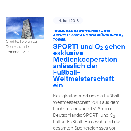
14. Juni 2018
TÄGLICHES NEWS-FORMAT „WM
AKTUELL“ LIVE AUS DEM MÜNCHNER O
2
TOWER:
Credits: Telefónica
SPORT1 und O
gehen
Deutschland /
2
exklusive
Fernanda Vilela
Medienkooperation
anlässlich der
Fußball-
Weltmeisterschaft
ein
Neuigkeiten rund um die Fußball-
Weltmeisterschaft 2018 aus dem
höchstgelegenen TV-Studio
Deutschlands: SPORT1 und O
2
halten Fußball-Fans während des
gesamten Sportereignisses vor