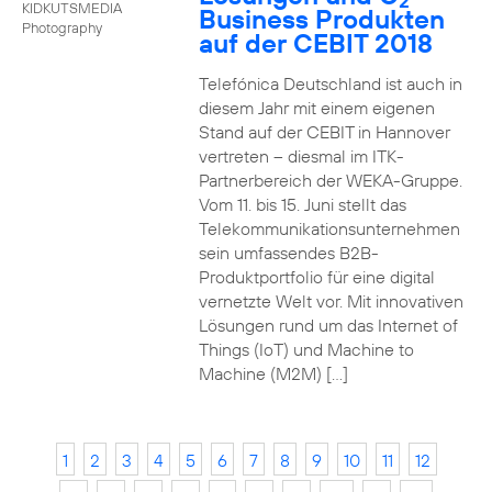
2
KIDKUTSMEDIA
Business Produkten
Photography
auf der CEBIT 2018
Telefónica Deutschland ist auch in
diesem Jahr mit einem eigenen
Stand auf der CEBIT in Hannover
vertreten – diesmal im ITK-
Partnerbereich der WEKA-Gruppe.
Vom 11. bis 15. Juni stellt das
Telekommunikationsunternehmen
sein umfassendes B2B-
Produktportfolio für eine digital
vernetzte Welt vor. Mit innovativen
Lösungen rund um das Internet of
Things (IoT) und Machine to
Machine (M2M) […]
1
2
3
4
5
6
7
8
9
10
11
12