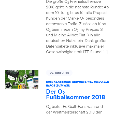
Die große O
Freiheitsoffensive
2
2018 geht in die nächste Runde: Ab
dem 10. Juli gibt es für alle Prepaid-
Kunden der Marke O
besonders
2
datenstarke Tarife. Zusätzlich führt
O
beim neuen O
my Prepaid S
2
2
und M eine Allnet Flat 1) in alle
deutschen Netze ein. Dank großer
Datenpakete inklusive maximaler
Geschwindigkeit mit LTE 2) und […]
27. Juni 2018
ERSTKLASSIGES GEWINNSPIEL UND ALLE
INFOS ZUR WM:
Der O
2
Fußballsommer 2018
O
bietet Fußball-Fans während
2
der Weltmeisterschaft 2018 den