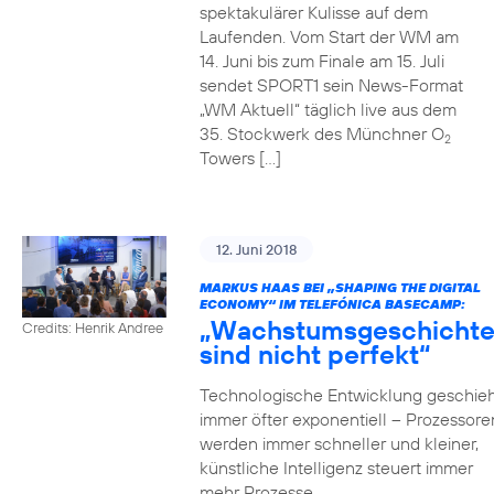
spektakulärer Kulisse auf dem
Laufenden. Vom Start der WM am
14. Juni bis zum Finale am 15. Juli
sendet SPORT1 sein News-Format
„WM Aktuell“ täglich live aus dem
35. Stockwerk des Münchner O
2
Towers […]
12. Juni 2018
MARKUS HAAS BEI „SHAPING THE DIGITAL
ECONOMY“ IM TELEFÓNICA BASECAMP:
„Wachstumsgeschicht
Credits: Henrik Andree
sind nicht perfekt“
Technologische Entwicklung geschieh
immer öfter exponentiell – Prozessore
werden immer schneller und kleiner,
künstliche Intelligenz steuert immer
mehr Prozesse,