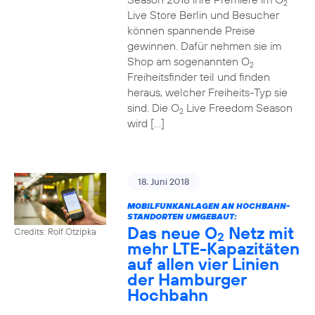
2
Live Store Berlin und Besucher
können spannende Preise
gewinnen. Dafür nehmen sie im
Shop am sogenannten O
2
Freiheitsfinder teil und finden
heraus, welcher Freiheits-Typ sie
sind. Die O
Live Freedom Season
2
wird […]
18. Juni 2018
MOBILFUNKANLAGEN AN HOCHBAHN-
STANDORTEN UMGEBAUT:
Das neue O
Netz mit
Credits: Rolf Otzipka
2
mehr LTE-Kapazitäten
auf allen vier Linien
der Hamburger
Hochbahn