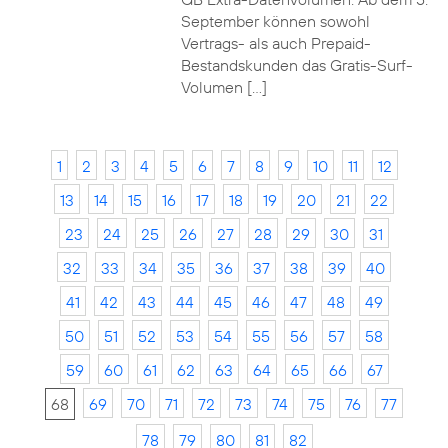
September können sowohl
Vertrags- als auch Prepaid-
Bestandskunden das Gratis-Surf-
Volumen […]
1
2
3
4
5
6
7
8
9
10
11
12
13
14
15
16
17
18
19
20
21
22
23
24
25
26
27
28
29
30
31
32
33
34
35
36
37
38
39
40
41
42
43
44
45
46
47
48
49
50
51
52
53
54
55
56
57
58
59
60
61
62
63
64
65
66
67
68
69
70
71
72
73
74
75
76
77
78
79
80
81
82