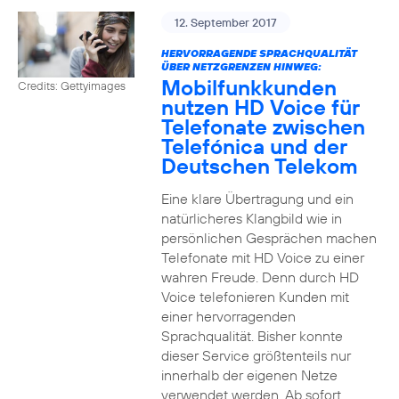
12. September 2017
HERVORRAGENDE SPRACHQUALITÄT
ÜBER NETZGRENZEN HINWEG:
Mobilfunkkunden
Credits: Gettyimages
nutzen HD Voice für
Telefonate zwischen
Telefónica und der
Deutschen Telekom
Eine klare Übertragung und ein
natürlicheres Klangbild wie in
persönlichen Gesprächen machen
Telefonate mit HD Voice zu einer
wahren Freude. Denn durch HD
Voice telefonieren Kunden mit
einer hervorragenden
Sprachqualität. Bisher konnte
dieser Service größtenteils nur
innerhalb der eigenen Netze
verwendet werden. Ab sofort