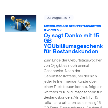
23. August 2017
ABSCHLUSS DER GEBURTSTAGSAKTION
15 JAHRE O
:
2
O
sagt Danke mit 15
2
GB
YOUbiläumsgeschenk
für Bestandskunden
Zum Ende der Geburtstagswochen
von O
gibt es noch einmal
2
Geschenke. Nach der
Geburtstagslotterie, bei der sich
jeder teilnehmende Kunde über
einen Preis freuen konnte, folgt ein
weiteres YOUbiläumsgeschenk für
Bestandskunden: Als Dank für 15
tolle Jahre erhalten sie einmalig 15
GB Extra-Datenvolumen. Ab dem 5.