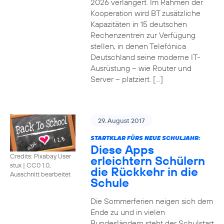
2026 verlängert. Im Rahmen der
Kooperation wird BT zusätzliche
Kapazitäten in 15 deutschen
Rechenzentren zur Verfügung
stellen, in denen Telefónica
Deutschland seine moderne IT-
Ausrüstung – wie Router und
Server – platziert. […]
29. August 2017
STARTKLAR FÜRS NEUE SCHULJAHR:
Diese Apps
Credits: Pixabay User
erleichtern Schülern
stux
|
CC0 1.0,
die Rückkehr in die
Ausschnitt bearbeitet
Schule
Die Sommerferien neigen sich dem
Ende zu und in vielen
Bundesländern steht der Schulstart