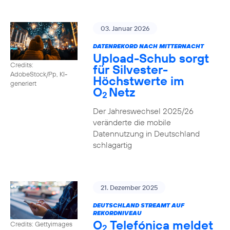
03. Januar 2026
DATENREKORD NACH MITTERNACHT
Upload-Schub sorgt
Credits:
für Silvester-
AdobeStock/Pp, KI-
Höchstwerte im
generiert
O
Netz
2
Der Jahreswechsel 2025/26
veränderte die mobile
Datennutzung in Deutschland
schlagartig
21. Dezember 2025
DEUTSCHLAND STREAMT AUF
REKORDNIVEAU
O
Telefónica meldet
Credits: Gettyimages
2