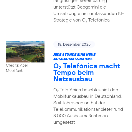
langfristigen Vereinbarung
unterstützt Capgemini die
Umsetzung einer umfassenden KI-
Strategie von O
Telefónica
2
18. Dezember 2025
JEDE STUNDE EINE NEUE
AUSBAUMASSNAHME
O
Telefónica macht
Credits: Abel
2
Tempo beim
Mobilfunk
Netzausbau
O
Telefónica beschleunigt den
2
Mobilfunkausbau in Deutschland.
Seit Jahresbeginn hat der
Telekommunikationsanbieter rund
8.000 Ausbaumaßnahmen
umgesetzt