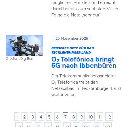
möglichen Punkten und erreicht
damit bereits zum sechsten Mal in
Folge die Note „sehr gut“
25. November 2025
BESSERES NETZ FÜR DAS
TECKLENBURGER LAND
O
Telefónica bringt
Credits: Jörg Borm
2
5G nach Ibbenbüren
Der Telekommunikationsanbieter
O
Telefónica treibt den
2
Netzausbau im Tecklenburger Land
weiter voran
1
2
3
4
5
6
7
8
9
10
11
12