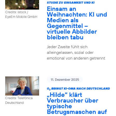
STUDIE ZU EINSAMKEIT UND KI
Einsam an
Credits: istock /
Weihnachten: KI und
EyeEm Mobile GmbH
Medien als
Gegenmittel –
virtuelle Abbilder
bleiben tabu
Jeder Zweite fühlt sich
alleingelassen, sozial oder
emotional von anderen getrennt
11. Dezember 2025
O
BRINGT KI-OMA NACH DEUTSCHLAND
2
„Hilde“ klärt
Credits: Telefónica
Verbraucher über
Deutschland
typische
Betrugsmaschen auf