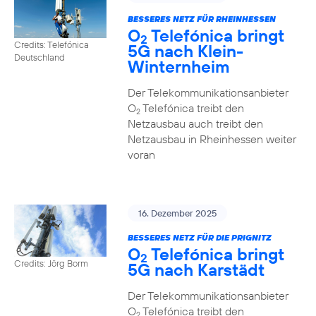
BESSERES NETZ FÜR RHEINHESSEN
O
Telefónica bringt
2
Credits: Telefónica
5G nach Klein-
Deutschland
Winternheim
Der Telekommunikationsanbieter
O
Telefónica treibt den
2
Netzausbau auch treibt den
Netzausbau in Rheinhessen weiter
voran
16. Dezember 2025
BESSERES NETZ FÜR DIE PRIGNITZ
O
Telefónica bringt
2
Credits: Jörg Borm
5G nach Karstädt
Der Telekommunikationsanbieter
O
Telefónica treibt den
2