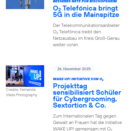
BESSERES NETZ FÜR BISCHOFSHEIM
O
Telefónica bringt
2
5G in die Mainspitze
Der Telekommunikationsanbieter
O
Telefónica treibt den
2
Netzausbau im Kreis Groß-Gerau
weiter voran.
26. November 2025
WAKE UP! INITIATIVE VON O
2
Projekttag
Credits: Fernanda
sensibilisiert Schüler
Vilela Photography
für Cybergrooming,
Sextortion & Co.
Zum Internationalen Tag gegen
Gewalt an Frauen hat die Initiative
WAKE UP! gemeinsam mit O
2