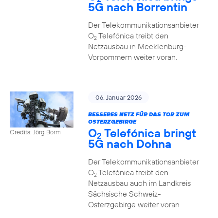
5G nach Borrentin
Der Telekommunikationsanbieter
O
Telefónica treibt den
2
Netzausbau in Mecklenburg-
Vorpommern weiter voran.
06. Januar 2026
BESSERES NETZ FÜR DAS TOR ZUM
OSTERZGEBIRGE
O
Telefónica bringt
Credits: Jörg Borm
2
5G nach Dohna
Der Telekommunikationsanbieter
O
Telefónica treibt den
2
Netzausbau auch im Landkreis
Sächsische Schweiz-
Osterzgebirge weiter voran