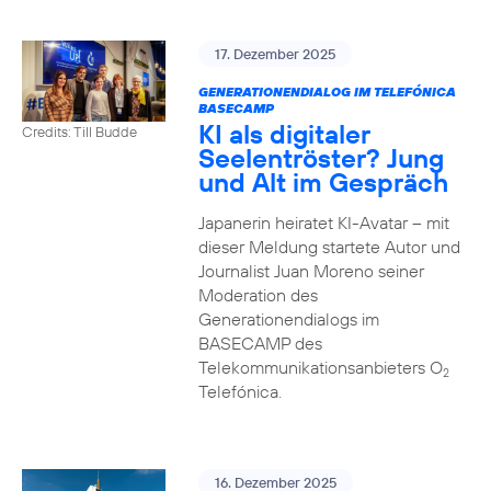
17. Dezember 2025
GENERATIONENDIALOG IM TELEFÓNICA
BASECAMP
KI als digitaler
Credits: Till Budde
Seelentröster? Jung
und Alt im Gespräch
Japanerin heiratet KI-Avatar – mit
dieser Meldung startete Autor und
Journalist Juan Moreno seiner
Moderation des
Generationendialogs im
BASECAMP des
Telekommunikationsanbieters O
2
Telefónica.
16. Dezember 2025