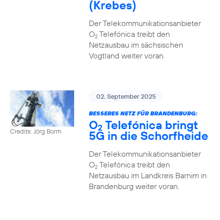
(Krebes)
Der Telekommunikationsanbieter
O
Telefónica treibt den
2
Netzausbau im sächsischen
Vogtland weiter voran.
02. September 2025
BESSERES NETZ FÜR BRANDENBURG:
O
Telefónica bringt
2
Credits: Jörg Borm
5G in die Schorfheide
Der Telekommunikationsanbieter
O
Telefónica treibt den
2
Netzausbau im Landkreis Barnim in
Brandenburg weiter voran.