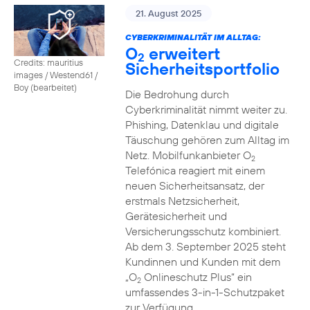
21. August 2025
CYBERKRIMINALITÄT IM ALLTAG:
O
erweitert
2
Credits: mauritius
Sicherheitsportfolio
images / Westend61 /
Boy (bearbeitet)
Die Bedrohung durch
Cyberkriminalität nimmt weiter zu.
Phishing, Datenklau und digitale
Täuschung gehören zum Alltag im
Netz. Mobilfunkanbieter O
2
Telefónica reagiert mit einem
neuen Sicherheitsansatz, der
erstmals Netzsicherheit,
Gerätesicherheit und
Versicherungsschutz kombiniert.
Ab dem 3. September 2025 steht
Kundinnen und Kunden mit dem
„O
Onlineschutz Plus“ ein
2
umfassendes 3-in-1-Schutzpaket
zur Verfügung.