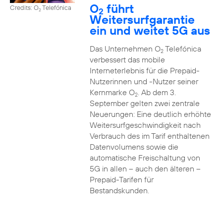
O
führt
Credits: O
Telefónica
2
2
Weitersurfgarantie
ein und weitet 5G aus
Das Unternehmen O
Telefónica
2
verbessert das mobile
Interneterlebnis für die Prepaid-
Nutzerinnen und -Nutzer seiner
Kernmarke O
. Ab dem 3.
2
September gelten zwei zentrale
Neuerungen: Eine deutlich erhöhte
Weitersurfgeschwindigkeit nach
Verbrauch des im Tarif enthaltenen
Datenvolumens sowie die
automatische Freischaltung von
5G in allen – auch den älteren –
Prepaid-Tarifen für
Bestandskunden.