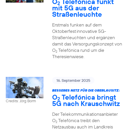
O
Telefónica funkt
2
mit 5G aus der
Straßenleuchte
Erstmals funken auf dem
Oktoberfest innovative 5G-
Straßenleuchten und ergänzen
damit das Versorgungskonzept von
O
Telefónica rund um die
2
Theresienwiese.
16. September 2025
BESSERES NETZ FÜR DIE OBERLAUSITZ:
O
Telefónica bringt
2
Credits: Jörg Borm
5G nach Krauschwitz
Der Telekommunikationsanbieter
O
Telefónica treibt den
2
Netzausbau auch im Landkreis