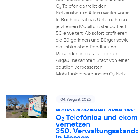
O
Telefónica treibt den
2
Netzausbau im Allgäu weiter voran.
In Buchloe hat das Unternehmen
jetzt einen Mobilfunkstandort auf
5G erweitert. Ab sofort profitieren
die Bürgerinnen und Bürger sowie
die zahlreichen Pendler und
Reisenden in der als „Tor zum
Allgäu“ bekannten Stadt von einer
deutlich verbesserten
Mobilfunkversorgung im O
Netz.
2
04. August 2025
MEILENSTEIN FÜR DIGITALE VERWALTUNG:
O
Telefónica und ekom
2
vernetzen
350. Verwaltungsstando
in Hessen