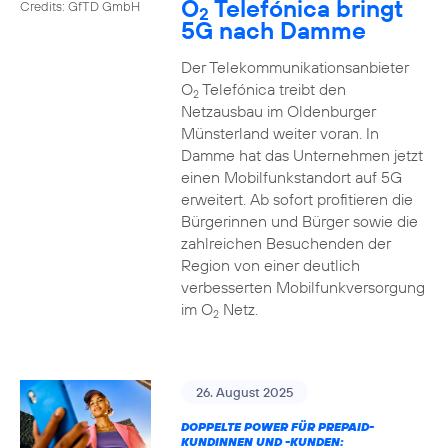
O
Telefónica bringt
Credits: GfTD GmbH
2
5G nach Damme
Der Telekommunikationsanbieter
O
Telefónica treibt den
2
Netzausbau im Oldenburger
Münsterland weiter voran. In
Damme hat das Unternehmen jetzt
einen Mobilfunkstandort auf 5G
erweitert. Ab sofort profitieren die
Bürgerinnen und Bürger sowie die
zahlreichen Besuchenden der
Region von einer deutlich
verbesserten Mobilfunkversorgung
im O
Netz.
2
26. August 2025
DOPPELTE POWER FÜR PREPAID-
KUNDINNEN UND -KUNDEN: