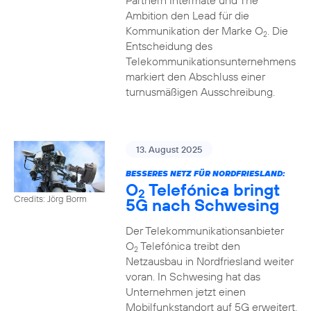
Partnern Intermate und The
Ambition den Lead für die
Kommunikation der Marke O
. Die
2
Entscheidung des
Telekommunikationsunternehmens
markiert den Abschluss einer
turnusmäßigen Ausschreibung.
13. August 2025
BESSERES NETZ FÜR NORDFRIESLAND:
O
Telefónica bringt
2
Credits: Jörg Borm
5G nach Schwesing
Der Telekommunikationsanbieter
O
Telefónica treibt den
2
Netzausbau in Nordfriesland weiter
voran. In Schwesing hat das
Unternehmen jetzt einen
Mobilfunkstandort auf 5G erweitert.