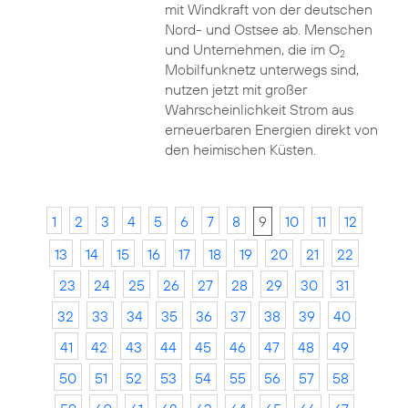
mit Windkraft von der deutschen
Nord- und Ostsee ab. Menschen
und Unternehmen, die im O
2
Mobilfunknetz unterwegs sind,
nutzen jetzt mit großer
Wahrscheinlichkeit Strom aus
erneuerbaren Energien direkt von
den heimischen Küsten.
1
2
3
4
5
6
7
8
9
10
11
12
13
14
15
16
17
18
19
20
21
22
23
24
25
26
27
28
29
30
31
32
33
34
35
36
37
38
39
40
41
42
43
44
45
46
47
48
49
50
51
52
53
54
55
56
57
58