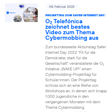
08. Februar 2022
PROJEKTTAG ZUM SAFER INTERNET DAY:
O
Telefónica
2
zeichnet bestes
Video zum Thema
Cybermobbing aus
Zum bundesweite Aktionstag Safer
Internet Day 2022 “Fit für die
Demokratie, stark für die
Gesellschaft” veranstaltete die O
2
Initiative „WAKE UP!“ einen
Cybermobbing-Projekttag für
Schüler:innen. Der Projekttag
schloss sich an eine Reihe von
Workshops an, in denen sich knapp
1.000 Jugendliche in den
vergangenen Monaten mit dem
Thema Cybermobbing