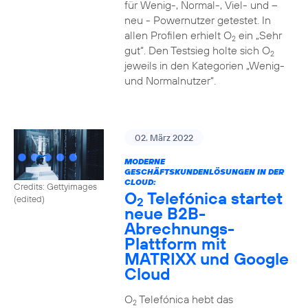
für Wenig-, Normal-, Viel- und –
neu - Powernutzer getestet. In
allen Profilen erhielt O
ein „Sehr
2
gut“. Den Testsieg holte sich O
2
jeweils in den Kategorien „Wenig-
und Normalnutzer“.
02. März 2022
MODERNE
GESCHÄFTSKUNDENLÖSUNGEN IN DER
CLOUD:
Credits: Gettyimages
O
Telefónica startet
(edited)
2
neue B2B-
Abrechnungs-
Plattform mit
MATRIXX und Google
Cloud
O
Telefónica hebt das
2