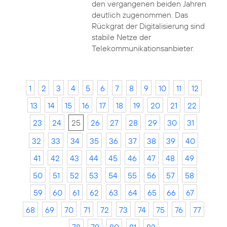
den vergangenen beiden Jahren
deutlich zugenommen. Das
Rückgrat der Digitalisierung sind
stabile Netze der
Telekommunikationsanbieter.
1
2
3
4
5
6
7
8
9
10
11
12
13
14
15
16
17
18
19
20
21
22
23
24
25
26
27
28
29
30
31
32
33
34
35
36
37
38
39
40
41
42
43
44
45
46
47
48
49
50
51
52
53
54
55
56
57
58
59
60
61
62
63
64
65
66
67
68
69
70
71
72
73
74
75
76
77