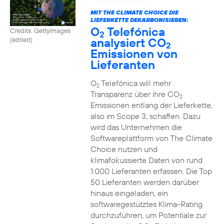
MIT THE CLIMATE CHOICE DIE
LIEFERKETTE DEKARBONISIEREN:
O
Telefónica
Credits: Gettyimages
2
analysiert CO
(edited)
2
Emissionen von
Lieferanten
O
Telefónica will mehr
2
Transparenz über ihre CO
2
Emissionen entlang der Lieferkette,
also im Scope 3, schaffen. Dazu
wird das Unternehmen die
Softwareplattform von The Climate
Choice nutzen und
klimafokussierte Daten von rund
1.000 Lieferanten erfassen. Die Top
50 Lieferanten werden darüber
hinaus eingeladen, ein
softwaregestütztes Klima-Rating
durchzuführen, um Potentiale zur