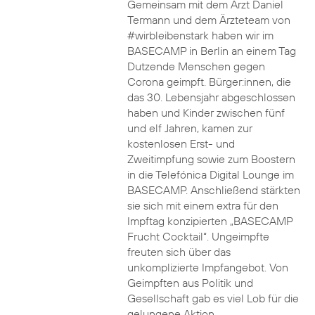
Gemeinsam mit dem Arzt Daniel
Termann und dem Ärzteteam von
#wirbleibenstark haben wir im
BASECAMP in Berlin an einem Tag
Dutzende Menschen gegen
Corona geimpft. Bürger:innen, die
das 30. Lebensjahr abgeschlossen
haben und Kinder zwischen fünf
und elf Jahren, kamen zur
kostenlosen Erst- und
Zweitimpfung sowie zum Boostern
in die Telefónica Digital Lounge im
BASECAMP. Anschließend stärkten
sie sich mit einem extra für den
Impftag konzipierten „BASECAMP
Frucht Cocktail“. Ungeimpfte
freuten sich über das
unkomplizierte Impfangebot. Von
Geimpften aus Politik und
Gesellschaft gab es viel Lob für die
gelungene Aktion.