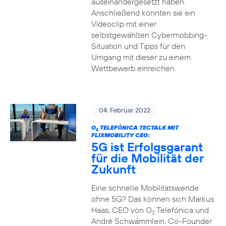
auseinandergesetzt haben.
Anschließend konnten sie ein
Videoclip mit einer
selbstgewählten Cybermobbing-
Situation und Tipps für den
Umgang mit dieser zu einem
Wettbewerb einreichen.
04. Februar 2022
O
TELEFÓNICA TECTALK MIT
2
FLIXMOBILITY CEO:
5G ist Erfolgsgarant
für die Mobilität der
Zukunft
Eine schnelle Mobilitätswende
ohne 5G? Das können sich Markus
Haas, CEO von O
Telefónica und
2
André Schwämmlein, Co-Founder