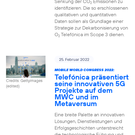
Senkung der CO
Emissionen zu
2
identifizieren. Die so erschlossenen
qualitativen und quantitativen
Daten sollen als Grundlage einer
Strategie zur Dekarbonisierung von
O
Telefónica im Scope 3 dienen.
2
25. Februar 2022
MOBILE WORLD CONGRESS 2022:
Telefónica präsentiert
Credits: Gettyimages
seine innovativen 5G
(edited)
Projekte auf dem
MWC und im
Metaversum
Eine breite Palette an innovativen
Lösungen, Dienstleistungen und
Erfolgsgeschichten unterstreicht
die technologische Führung und