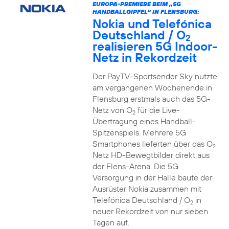
EUROPA-PREMIERE BEIM „5G
HANDBALLGIPFEL“ IN FLENSBURG:
Nokia und Telefónica
Deutschland / O
2
realisieren 5G Indoor-
Netz in Rekordzeit
Der PayTV-Sportsender Sky nutzte
am vergangenen Wochenende in
Flensburg erstmals auch das 5G-
Netz von O
für die Live-
2
Übertragung eines Handball-
Spitzenspiels. Mehrere 5G
Smartphones lieferten über das O
2
Netz HD-Bewegtbilder direkt aus
der Flens-Arena. Die 5G
Versorgung in der Halle baute der
Ausrüster Nokia zusammen mit
Telefónica Deutschland / O
in
2
neuer Rekordzeit von nur sieben
Tagen auf.