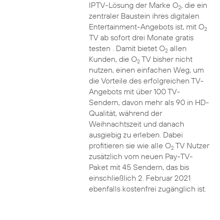
IPTV-Lösung der Marke O
, die ein
2
zentraler Baustein ihres digitalen
Entertainment-Angebots ist, mit O
2
TV ab sofort drei Monate gratis
testen . Damit bietet O
allen
2
Kunden, die O
TV bisher nicht
2
nutzen, einen einfachen Weg, um
die Vorteile des erfolgreichen TV-
Angebots mit über 100 TV-
Sendern, davon mehr als 90 in HD-
Qualität, während der
Weihnachtszeit und danach
ausgiebig zu erleben. Dabei
profitieren sie wie alle O
TV Nutzer
2
zusätzlich vom neuen Pay-TV-
Paket mit 45 Sendern, das bis
einschließlich 2. Februar 2021
ebenfalls kostenfrei zugänglich ist.