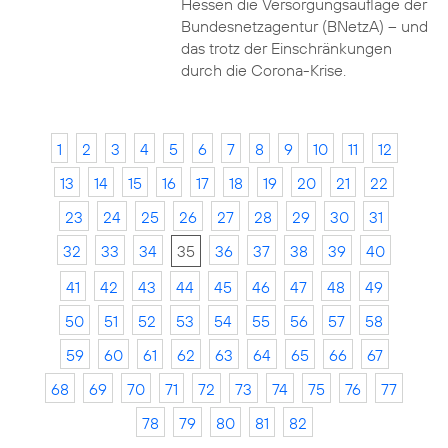
Hessen die Versorgungsauflage der
Bundesnetzagentur (BNetzA) – und
das trotz der Einschränkungen
durch die Corona-Krise.
1
2
3
4
5
6
7
8
9
10
11
12
13
14
15
16
17
18
19
20
21
22
23
24
25
26
27
28
29
30
31
32
33
34
35
36
37
38
39
40
41
42
43
44
45
46
47
48
49
50
51
52
53
54
55
56
57
58
59
60
61
62
63
64
65
66
67
68
69
70
71
72
73
74
75
76
77
78
79
80
81
82