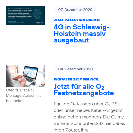
07. Dezember 2020
ZITAT VALENTINA DAIBER:
4G in Schleswig-
Holstein massiv
ausgebaut
04. Dezember 2020
DIGITALER SELF SERVICE:
Jetzt für alle O
2
Credits: Placeit
|
Festnetzangebote
Montage, Ausschnitt
bearbeitet
Egal ob O
Kunden über O
DSL
2
2
oder unser neues Kabel-Angebot
online gehen möchten: Die O
my
2
Service Suite unterstützt sie dabei,
ihren Router, ihre