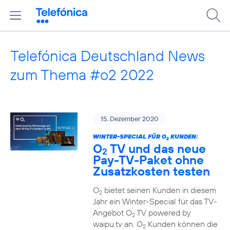
Telefónica Deutschland News
zum Thema #o2 2022
15. Dezember 2020
WINTER-SPECIAL FÜR O
KUNDEN:
2
O
TV und das neue
2
Pay-TV-Paket ohne
Zusatzkosten testen
O
bietet seinen Kunden in diesem
2
Jahr ein Winter-Special für das TV-
Angebot O
TV powered by
2
waipu.tv an. O
Kunden können die
2