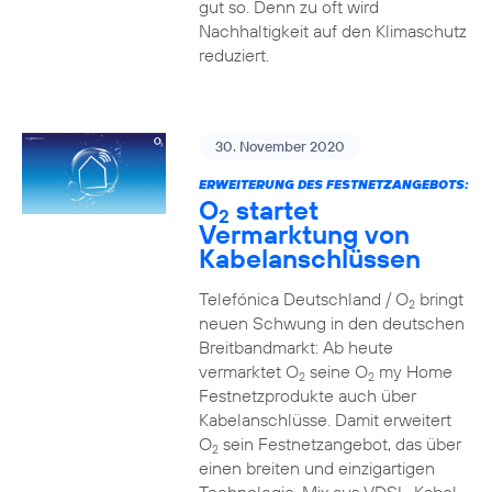
gut so. Denn zu oft wird
Nachhaltigkeit auf den Klimaschutz
reduziert.
30. November 2020
ERWEITERUNG DES FESTNETZANGEBOTS:
O
startet
2
Vermarktung von
Kabelanschlüssen
Telefónica Deutschland / O
bringt
2
neuen Schwung in den deutschen
Breitbandmarkt: Ab heute
vermarktet O
seine O
my Home
2
2
Festnetzprodukte auch über
Kabelanschlüsse. Damit erweitert
O
sein Festnetzangebot, das über
2
einen breiten und einzigartigen