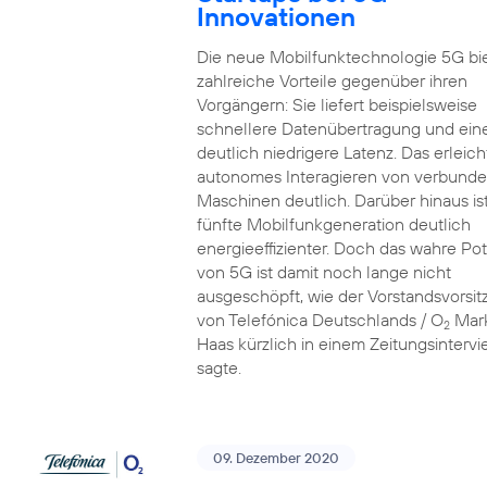
Innovationen
Die neue Mobilfunktechnologie 5G bi
zahlreiche Vorteile gegenüber ihren
Vorgängern: Sie liefert beispielsweise
schnellere Datenübertragung und ein
deutlich niedrigere Latenz. Das erleich
autonomes Interagieren von verbund
Maschinen deutlich. Darüber hinaus ist
fünfte Mobilfunkgeneration deutlich
energieeffizienter. Doch das wahre Pot
von 5G ist damit noch lange nicht
ausgeschöpft, wie der Vorstandsvorsi
von Telefónica Deutschlands / O
Mar
2
Haas kürzlich in einem Zeitungsinterv
sagte.
09. Dezember 2020