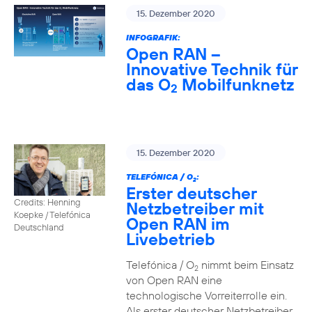
15. Dezember 2020
INFOGRAFIK:
Open RAN –
Innovative Technik für
das O
Mobilfunknetz
2
15. Dezember 2020
TELEFÓNICA / O
:
2
Erster deutscher
Credits: Henning
Netzbetreiber mit
Koepke / Telefónica
Open RAN im
Deutschland
Livebetrieb
Telefónica / O
nimmt beim Einsatz
2
von Open RAN eine
technologische Vorreiterrolle ein.
Als erster deutscher Netzbetreiber