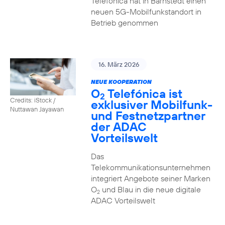
Telefónica hat in Barnstedt einen
neuen 5G-Mobilfunkstandort in
Betrieb genommen
16. März 2026
NEUE KOOPERATION
O
Telefónica ist
2
Credits: iStock /
exklusiver Mobilfunk-
Nuttawan Jayawan
und Festnetzpartner
der ADAC
Vorteilswelt
Das
Telekommunikationsunternehmen
integriert Angebote seiner Marken
O
und Blau in die neue digitale
2
ADAC Vorteilswelt