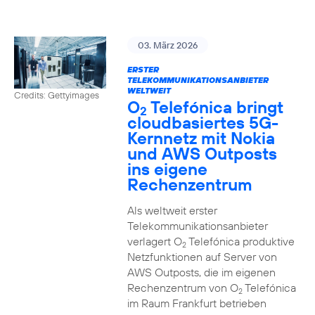
03. März 2026
ERSTER
TELEKOMMUNIKATIONSANBIETER
WELTWEIT
Credits: Gettyimages
O
Telefónica bringt
2
cloudbasiertes 5G-
Kernnetz mit Nokia
und AWS Outposts
ins eigene
Rechenzentrum
Als weltweit erster
Telekommunikationsanbieter
verlagert O
Telefónica produktive
2
Netzfunktionen auf Server von
AWS Outposts, die im eigenen
Rechenzentrum von O
Telefónica
2
im Raum Frankfurt betrieben