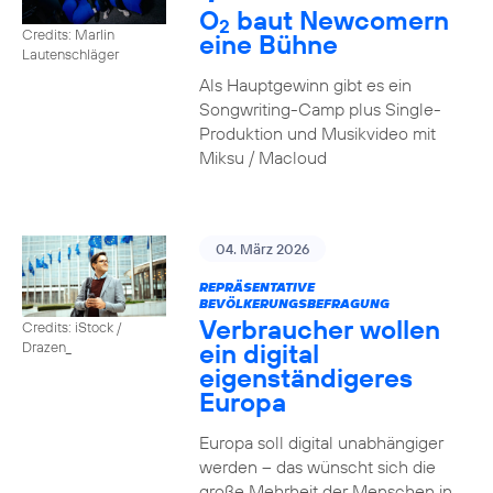
O
baut Newcomern
2
Credits: Marlin
eine Bühne
Lautenschläger
Als Hauptgewinn gibt es ein
Songwriting-Camp plus Single-
Produktion und Musikvideo mit
Miksu / Macloud
04. März 2026
REPRÄSENTATIVE
BEVÖLKERUNGSBEFRAGUNG
Verbraucher wollen
Credits: iStock /
ein digital
Drazen_
eigenständigeres
Europa
Europa soll digital unabhängiger
werden – das wünscht sich die
große Mehrheit der Menschen in