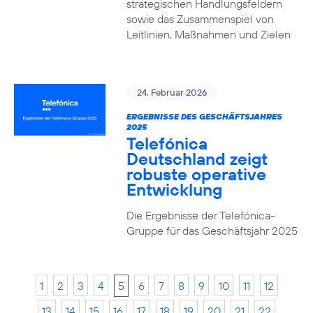
strategischen Handlungsfeldern
sowie das Zusammenspiel von
Leitlinien, Maßnahmen und Zielen
24. Februar 2026
ERGEBNISSE DES GESCHÄFTSJAHRES
2025
Telefónica
Deutschland zeigt
robuste operative
Entwicklung
Die Ergebnisse der Telefónica-
Gruppe für das Geschäftsjahr 2025
1
2
3
4
5
6
7
8
9
10
11
12
13
14
15
16
17
18
19
20
21
22