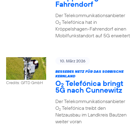
Fahrendorf
Der Telekommunikationsanbieter
O
Telefónica hat in
2
Kröppelshagen-Fahrendorf einen
Mobilfunkstandort auf 5G erweitert
10. März 2026
BESSERES NETZ FÜR DAS SORBISCHE
KERNLAND
O
Telefónica bringt
Credits: GfTD GmbH
2
5G nach Cunnewitz
Der Telekommunikationsanbieter
O
Telefónica treibt den
2
Netzausbau im Landkreis Bautzen
weiter voran