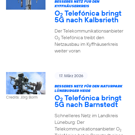
BESSERES NETZ FÜR DEN
KYFFHÄUSERKREIS
O
Telefónica bringt
2
5G nach Kalbsrieth
Der Telekommunikationsanbieter
O
Telefónica treibt den
2
Netzausbau im Kyffhäuserkreis
weiter voran
17. März 2026
BESSERES NETZ FÜR DEN NATURPARK
LÜNEBURGER HEIDE
O
Telefónica bringt
Credits: Jörg Borm
2
5G nach Barnstedt
Schnelleres Netz im Landkreis
Lüneburg: Der
Telekommunikationsanbieter O
2