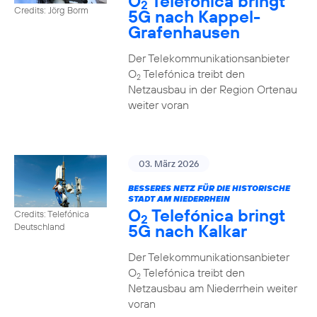
O
Telefónica bringt
2
Credits: Jörg Borm
5G nach Kappel-
Grafenhausen
Der Telekommunikationsanbieter
O
Telefónica treibt den
2
Netzausbau in der Region Ortenau
weiter voran
03. März 2026
BESSERES NETZ FÜR DIE HISTORISCHE
STADT AM NIEDERRHEIN
O
Telefónica bringt
Credits: Telefónica
2
5G nach Kalkar
Deutschland
Der Telekommunikationsanbieter
O
Telefónica treibt den
2
Netzausbau am Niederrhein weiter
voran