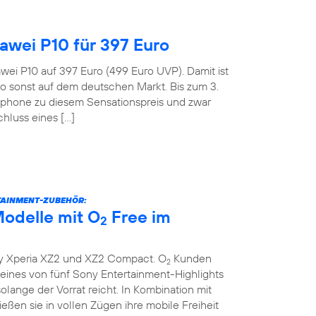
wei P10 für 397 Euro
wei P10 auf 397 Euro (499 Euro UVP). Damit ist
o sonst auf dem deutschen Markt. Bis zum 3.
tphone zu diesem Sensationspreis und zwar
hluss eines […]
TAINMENT-ZUBEHÖR:
odelle mit O
Free im
2
y Xperia XZ2 und XZ2 Compact. O
Kunden
2
ines von fünf Sony Entertainment-Highlights
lange der Vorrat reicht. In Kombination mit
eßen sie in vollen Zügen ihre mobile Freiheit