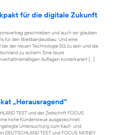
pakt für die digitale Zukunft
itionsvertrag geschrieben und auch wir glauben
ls für den Breitbandausbau. Und eine
 bei der neuen Technologie 5G zu sein und die
tschland zu sichern. Eine teure
nverhältnismäßigen Auflagen konterkariert […]
kat „Herausragend“
LAND TEST und der Zeitschrift FOCUS
eine hohe Kundentreue ausgezeichnet.
t angelegte Untersuchung zum Kauf- und
rag von DEUTSCHLAND TEST und FOCUS MONEY