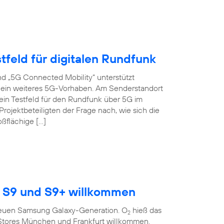
tfeld für digitalen Rundfunk
d „5G Connected Mobility“ unterstützt
s ein weiteres 5G-Vorhaben. Am Senderstandort
ein Testfeld für den Rundfunk über 5G im
ojektbeteiligten der Frage nach, wie sich die
oßflächige […]
 S9 und S9+ willkommen
r neuen Samsung Galaxy-Generation. O
hieß das
2
Stores München und Frankfurt willkommen.