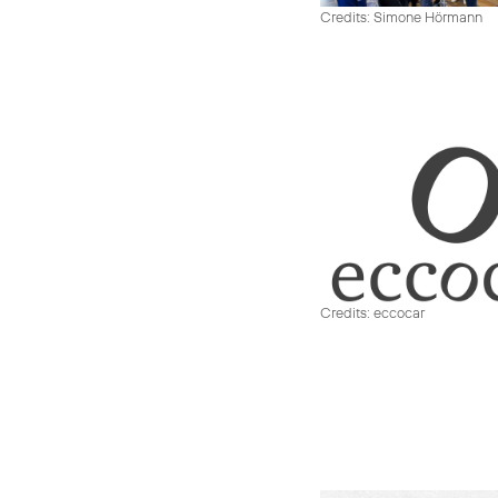
Credits: Simone Hörmann
Credits: eccocar