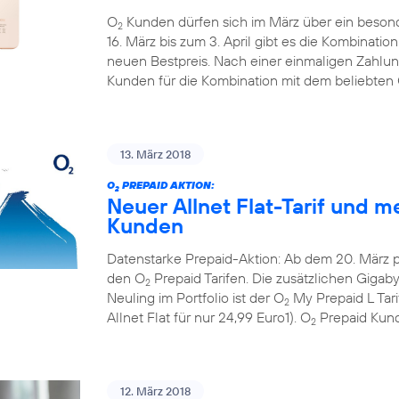
O
Kunden dürfen sich im März über ein beson
2
16. März bis zum 3. April gibt es die Kombinati
neuen Bestpreis. Nach einer einmaligen Zahlun
Kunden für die Kombination mit dem beliebten
13. März 2018
O
PREPAID AKTION:
2
Neuer Allnet Flat-Tarif und m
Kunden
Datenstarke Prepaid-Aktion: Ab dem 20. März 
den O
Prepaid Tarifen. Die zusätzlichen Gigaby
2
Neuling im Portfolio ist der O
My Prepaid L Tar
2
Allnet Flat für nur 24,99 Euro1). O
Prepaid Kund
2
12. März 2018