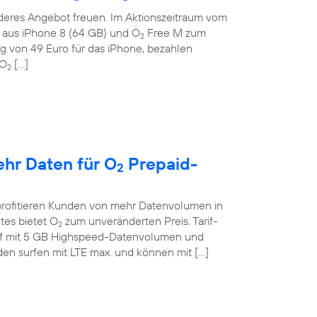
deres Angebot freuen. Im Aktionszeitraum vom
on aus iPhone 8 (64 GB) und O
Free M zum
2
g von 49 Euro für das iPhone, bezahlen
 O
[…]
2
ehr Daten für O
Prepaid-
2
profitieren Kunden von mehr Datenvolumen in
tes bietet O
zum unveränderten Preis. Tarif-
2
if mit 5 GB Highspeed-Datenvolumen und
en surfen mit LTE max. und können mit […]