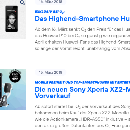
16. März 2018
EXKLUSIV BEI O
:
2
Das Highend-Smartphone Hua
Ab dem 16. März senkt O
den Preis für das Hua
2
das Huawei P10 bei O
so günstig wie nirgendw
2
April erhalten Huawei-Fans das Highend-Smar
solange der Vorrat reicht, unabhängig vom Absc
15. März 2018
MOBILE FREIHEIT UND TOP-SMARTPHONES MIT ENTER
Die neuen Sony Xperia XZ2-M
Vorverkauf
Ab sofort startet bei O
der Vorverkauf des Son
2
bekommen beim Kauf der Xperia XZ2-Modelle e
wie die Actionkamera „HDR-AS50“ inklusive – so
den extra großen Datentarifen des O
Free geni
2