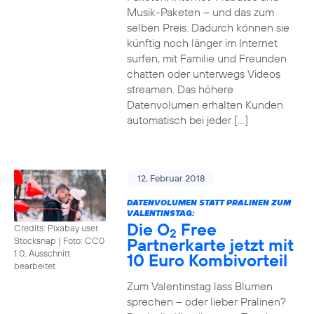
Musik-Paketen – und das zum
selben Preis. Dadurch können sie
künftig noch länger im Internet
surfen, mit Familie und Freunden
chatten oder unterwegs Videos
streamen. Das höhere
Datenvolumen erhalten Kunden
automatisch bei jeder […]
12. Februar 2018
DATENVOLUMEN STATT PRALINEN ZUM
VALENTINSTAG:
Die O
Free
Credits: Pixabay user
2
Partnerkarte jetzt mit
Stocksnap
|
Foto: CC0
1.0, Ausschnitt
10 Euro Kombivorteil
bearbeitet
Zum Valentinstag lass Blumen
sprechen – oder lieber Pralinen?