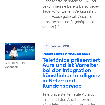
Flaggschiffe ab sofort bei O
und
2
bekommen sie bereits bis zu sieben
Tage vor offiziellem Verkaufsstart
nach Hause geliefert. Zusätzlich
erhalten sie eine Altgerätprämie
von bis […]
25. Februar 2018
VERBESSERTES KUNDENERLEBNIS:
Telefónica präsentiert
Credits: Arduino
Aura und ist Vorreiter
Vannucchi
bei der Integration
künstlicher Intelligenz
in Netze und
Kundenservice
Telefónica stellte heute Aura vor,
einen digitalen Assistenten mit
künstlicher Intelligenz. Aura wird