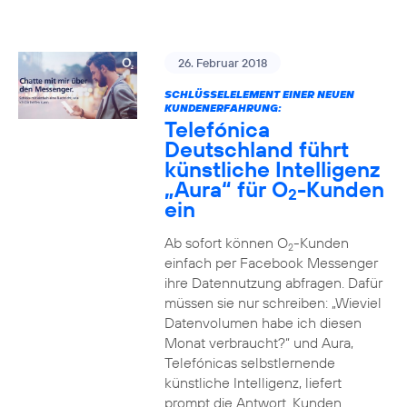
26. Februar 2018
SCHLÜSSELELEMENT EINER NEUEN
KUNDENERFAHRUNG:
Telefónica
Deutschland führt
künstliche Intelligenz
„Aura“ für O
-Kunden
2
ein
Ab sofort können O
-Kunden
2
einfach per Facebook Messenger
ihre Datennutzung abfragen. Dafür
müssen sie nur schreiben: „Wieviel
Datenvolumen habe ich diesen
Monat verbraucht?“ und Aura,
Telefónicas selbstlernende
künstliche Intelligenz, liefert
prompt die Antwort. Kunden