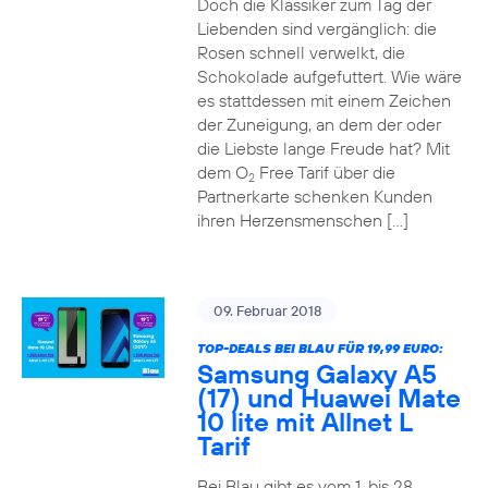
Doch die Klassiker zum Tag der
Liebenden sind vergänglich: die
Rosen schnell verwelkt, die
Schokolade aufgefuttert. Wie wäre
es stattdessen mit einem Zeichen
der Zuneigung, an dem der oder
die Liebste lange Freude hat? Mit
dem O
Free Tarif über die
2
Partnerkarte schenken Kunden
ihren Herzensmenschen […]
09. Februar 2018
TOP-DEALS BEI BLAU FÜR 19,99 EURO:
Samsung Galaxy A5
(17) und Huawei Mate
10 lite mit Allnet L
Tarif
Bei Blau gibt es vom 1. bis 28.