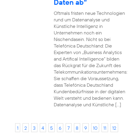
Daten ab“
Oftmals fristen neue Technologien
rund um Datenanalyse und
Künstliche Intelligenz in
Unternehmen noch ein
Nischendasein. Nicht so bei
Telefónica Deutschland: Die
Experten von „Business Analytics
and Artifical Intelligence“ bilden
das Rückgrat für die Zukunft des
Telekommunikationsunternehmens:
Sie schaffen die Voraussetzung,
dass Telefónica Deutschland
Kundenbedürfnisse in der digitalen
Welt versteht und bedienen kann.
Datenanalyse und Künstliche […]
1
2
3
4
5
6
7
8
9
10
11
12