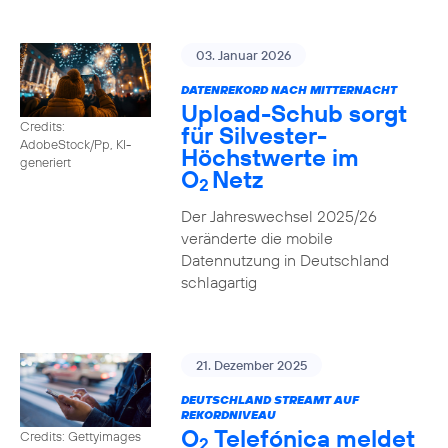
03. Januar 2026
DATENREKORD NACH MITTERNACHT
Upload-Schub sorgt
Credits:
für Silvester-
AdobeStock/Pp, KI-
Höchstwerte im
generiert
O
Netz
2
Der Jahreswechsel 2025/26
veränderte die mobile
Datennutzung in Deutschland
schlagartig
21. Dezember 2025
DEUTSCHLAND STREAMT AUF
REKORDNIVEAU
O
Telefónica meldet
Credits: Gettyimages
2