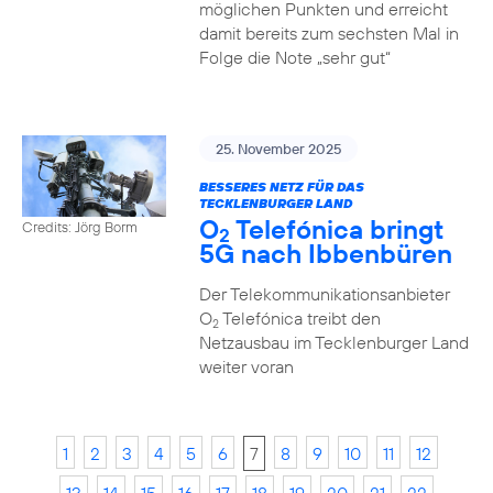
möglichen Punkten und erreicht
damit bereits zum sechsten Mal in
Folge die Note „sehr gut“
25. November 2025
BESSERES NETZ FÜR DAS
TECKLENBURGER LAND
O
Telefónica bringt
Credits: Jörg Borm
2
5G nach Ibbenbüren
Der Telekommunikationsanbieter
O
Telefónica treibt den
2
Netzausbau im Tecklenburger Land
weiter voran
1
2
3
4
5
6
7
8
9
10
11
12