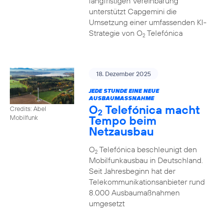
langfristigen Vereinbarung
unterstützt Capgemini die
Umsetzung einer umfassenden KI-
Strategie von O
Telefónica
2
18. Dezember 2025
JEDE STUNDE EINE NEUE
AUSBAUMASSNAHME
O
Telefónica macht
Credits: Abel
2
Tempo beim
Mobilfunk
Netzausbau
O
Telefónica beschleunigt den
2
Mobilfunkausbau in Deutschland.
Seit Jahresbeginn hat der
Telekommunikationsanbieter rund
8.000 Ausbaumaßnahmen
umgesetzt