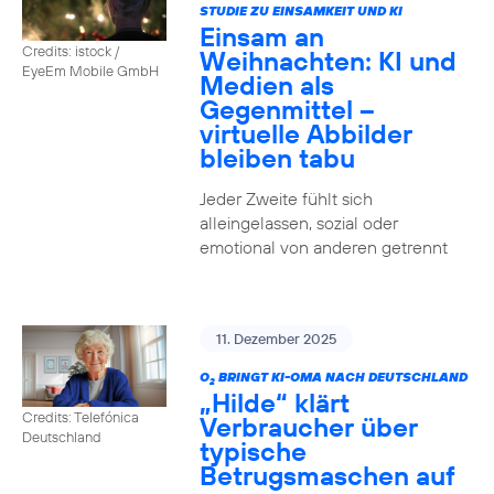
STUDIE ZU EINSAMKEIT UND KI
Einsam an
Credits: istock /
Weihnachten: KI und
EyeEm Mobile GmbH
Medien als
Gegenmittel –
virtuelle Abbilder
bleiben tabu
Jeder Zweite fühlt sich
alleingelassen, sozial oder
emotional von anderen getrennt
11. Dezember 2025
O
BRINGT KI-OMA NACH DEUTSCHLAND
2
„Hilde“ klärt
Credits: Telefónica
Verbraucher über
Deutschland
typische
Betrugsmaschen auf