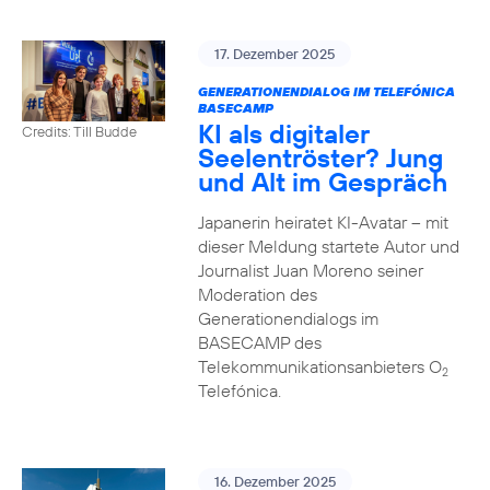
17. Dezember 2025
GENERATIONENDIALOG IM TELEFÓNICA
BASECAMP
KI als digitaler
Credits: Till Budde
Seelentröster? Jung
und Alt im Gespräch
Japanerin heiratet KI-Avatar – mit
dieser Meldung startete Autor und
Journalist Juan Moreno seiner
Moderation des
Generationendialogs im
BASECAMP des
Telekommunikationsanbieters O
2
Telefónica.
16. Dezember 2025