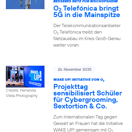
BESSERES NETZ FÜR BISCHOFSHEIM
O
Telefónica bringt
2
5G in die Mainspitze
Der Telekommunikationsanbieter
O
Telefónica treibt den
2
Netzausbau im Kreis Groß-Gerau
weiter voran.
26. November 2025
WAKE UP! INITIATIVE VON O
2
Projekttag
Credits: Fernanda
sensibilisiert Schüler
Vilela Photography
für Cybergrooming,
Sextortion & Co.
Zum Internationalen Tag gegen
Gewalt an Frauen hat die Initiative
WAKE UP! gemeinsam mit O
2