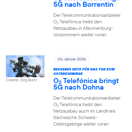
5G nach Borrentin
Der Telekommunikationsanbieter
O
Telefónica treibt den
2
Netzausbau in Mecklenburg-
Vorpommern weiter voran.
06. Januar 2026
BESSERES NETZ FÜR DAS TOR ZUM
OSTERZGEBIRGE
O
Telefónica bringt
Credits: Jörg Borm
2
5G nach Dohna
Der Telekommunikationsanbieter
O
Telefónica treibt den
2
Netzausbau auch im Landkreis
Sächsische Schweiz-
Osterzgebirge weiter voran