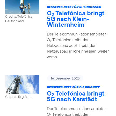
BESSERES NETZ FÜR RHEINHESSEN
O
Telefónica bringt
2
Credits: Telefónica
5G nach Klein-
Deutschland
Winternheim
Der Telekommunikationsanbieter
O
Telefónica treibt den
2
Netzausbau auch treibt den
Netzausbau in Rheinhessen weiter
voran
16. Dezember 2025
BESSERES NETZ FÜR DIE PRIGNITZ
O
Telefónica bringt
2
Credits: Jörg Borm
5G nach Karstädt
Der Telekommunikationsanbieter
O
Telefónica treibt den
2