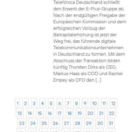
Telefónica Deutschland schließt
den Erwerb der E-Plus-Gruppe ab.
Nach der endgültigen Freigabe der
Europäischen Kommission und dem
erfolgreichen Vollzug der
Barkapitalerhöhung ist jetzt der
Weg frei, das führende digitale
Telekommunikationsunternehmen
in Deutschland zu formen. Mit dem
Abschluss der Transaktion bilden
künftig Thorsten Dirks als CEO,
Markus Haas als COO und Rachel
Empey als CFO den […]
1
2
3
4
5
6
7
8
9
10
11
12
13
14
15
16
17
18
19
20
21
22
23
24
25
26
27
28
29
30
31