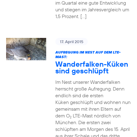
im Quartal eine gute Entwicklung
und stiegen im Jahresvergleich um
1,5 Prozent. […]
17. April 2015
AUFREGUNG IM NEST AUF DEM LTE-
MAST:
Wanderfalken-Küken
sind geschlüpft
Im Nest unserer Wanderfalken
herrscht große Aufregung. Denn
endlich sind die ersten
Küken geschlüpft und wohnen nun
gemeinsam mit ihren Eltern auf
dem O
LTE-Mast nördlich von
2
München. Die ersten zwei
schlüpften am Morgen des 15. April
aus ihrer Schale und das dritte