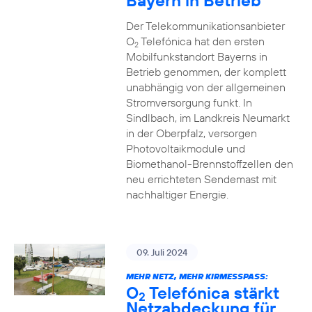
Bayern in Betrieb
Der Telekommunikationsanbieter
O
Telefónica hat den ersten
2
Mobilfunkstandort Bayerns in
Betrieb genommen, der komplett
unabhängig von der allgemeinen
Stromversorgung funkt. In
Sindlbach, im Landkreis Neumarkt
in der Oberpfalz, versorgen
Photovoltaikmodule und
Biomethanol-Brennstoffzellen den
neu errichteten Sendemast mit
nachhaltiger Energie.
09. Juli 2024
MEHR NETZ, MEHR KIRMESSPASS:
O
Telefónica stärkt
2
Netzabdeckung für