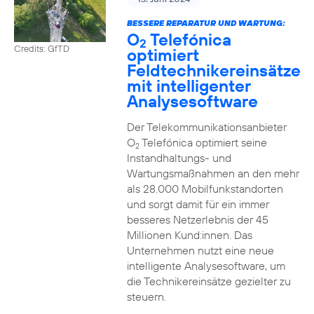
BESSERE REPARATUR UND WARTUNG:
O
Telefónica
2
Credits: GfTD
optimiert
Feldtechnikereinsätze
mit intelligenter
Analysesoftware
Der Telekommunikationsanbieter
O
Telefónica optimiert seine
2
Instandhaltungs- und
Wartungsmaßnahmen an den mehr
als 28.000 Mobilfunkstandorten
und sorgt damit für ein immer
besseres Netzerlebnis der 45
Millionen Kund:innen. Das
Unternehmen nutzt eine neue
intelligente Analysesoftware, um
die Technikereinsätze gezielter zu
steuern.