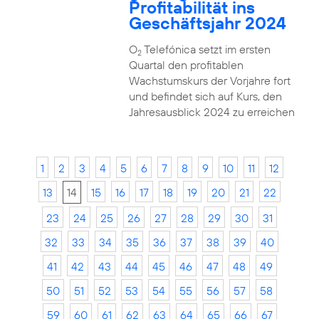
Profitabilität ins
Geschäftsjahr 2024
O
Telefónica setzt im ersten
2
Quartal den profitablen
Wachstumskurs der Vorjahre fort
und befindet sich auf Kurs, den
Jahresausblick 2024 zu erreichen
1
2
3
4
5
6
7
8
9
10
11
12
13
14
15
16
17
18
19
20
21
22
23
24
25
26
27
28
29
30
31
32
33
34
35
36
37
38
39
40
41
42
43
44
45
46
47
48
49
50
51
52
53
54
55
56
57
58
59
60
61
62
63
64
65
66
67