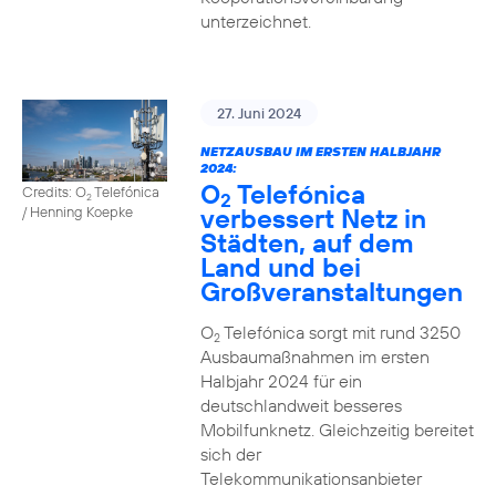
unterzeichnet.
27. Juni 2024
NETZAUSBAU IM ERSTEN HALBJAHR
2024:
O
Telefónica
Credits: O
Telefónica
2
2
verbessert Netz in
/ Henning Koepke
Städten, auf dem
Land und bei
Großveranstaltungen
O
Telefónica sorgt mit rund 3250
2
Ausbaumaßnahmen im ersten
Halbjahr 2024 für ein
deutschlandweit besseres
Mobilfunknetz. Gleichzeitig bereitet
sich der
Telekommunikationsanbieter