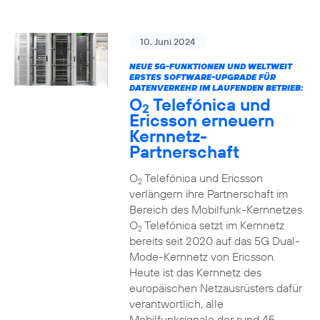
10. Juni 2024
NEUE 5G-FUNKTIONEN UND WELTWEIT
ERSTES SOFTWARE-UPGRADE FÜR
DATENVERKEHR IM LAUFENDEN BETRIEB:
O
Telefónica und
2
Ericsson erneuern
Kernnetz-
Partnerschaft
O
Telefónica und Ericsson
2
verlängern ihre Partnerschaft im
Bereich des Mobilfunk-Kernnetzes.
O
Telefónica setzt im Kernnetz
2
bereits seit 2020 auf das 5G Dual-
Mode-Kernnetz von Ericsson.
Heute ist das Kernnetz des
europäischen Netzausrüsters dafür
verantwortlich, alle
Mobilfunksignale der rund 45