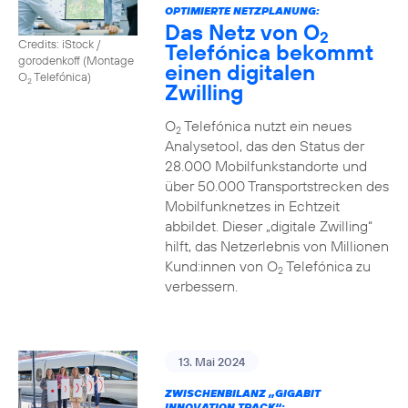
OPTIMIERTE NETZPLANUNG:
Das Netz von O
2
Credits: iStock /
Telefónica bekommt
gorodenkoff (Montage
einen digitalen
O
Telefónica)
2
Zwilling
O
Telefónica nutzt ein neues
2
Analysetool, das den Status der
28.000 Mobilfunkstandorte und
über 50.000 Transportstrecken des
Mobilfunknetzes in Echtzeit
abbildet. Dieser „digitale Zwilling“
hilft, das Netzerlebnis von Millionen
Kund:innen von O
Telefónica zu
2
verbessern.
13. Mai 2024
ZWISCHENBILANZ „GIGABIT
INNOVATION TRACK“: