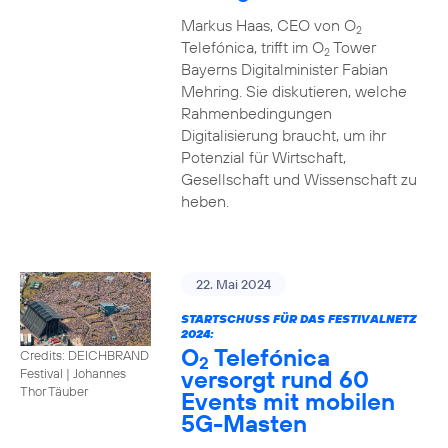
Markus Haas, CEO von O
2
Telefónica, trifft im O
Tower
2
Bayerns Digitalminister Fabian
Mehring. Sie diskutieren, welche
Rahmenbedingungen
Digitalisierung braucht, um ihr
Potenzial für Wirtschaft,
Gesellschaft und Wissenschaft zu
heben.
22. Mai 2024
STARTSCHUSS FÜR DAS FESTIVALNETZ
2024:
O
Telefónica
Credits: DEICHBRAND
2
versorgt rund 60
Festival | Johannes
Thor Täuber
Events mit mobilen
5G-Masten