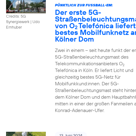
PÜNKTLICH ZUR FUSSBALL-EM:
Der erste 5G-
Credits: 5G
Straßenbeleuchtungsm
Synergiewerk | Udo
von O
Telefónica liefert
2
Ernhuber
bestes Mobilfunknetz 
Kölner Dom
Zwei in einem – seit heute funkt der er
5G-Straßenbeleuchtungsmast des
Telekommunikationsanbieters O
2
Telefónica in Köln. Er liefert Licht und
gleichzeitig bestes 5G-Netz für
Mobilfunkkund:innen. Der 5G-
Straßenbeleuchtungsmast steht hinte
dem Kölner Dom und dem Hauptbahn
mitten in einer der großen Fanmeilen
Konrad-Adenauer-Ufer.
13. Juni 2024