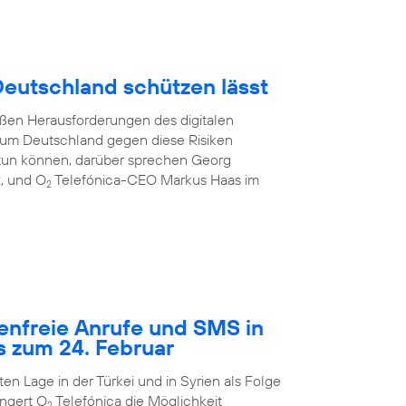
 Deutschland schützen lässt
oßen Herausforderungen des digitalen
e, um Deutschland gegen diese Risiken
tun können, darüber sprechen Georg
z, und O
Telefónica-CEO Markus Haas im
2
tenfreie Anrufe und SMS in
s zum 24. Februar
n Lage in der Türkei und in Syrien als Folge
ngert O
Telefónica die Möglichkeit
2