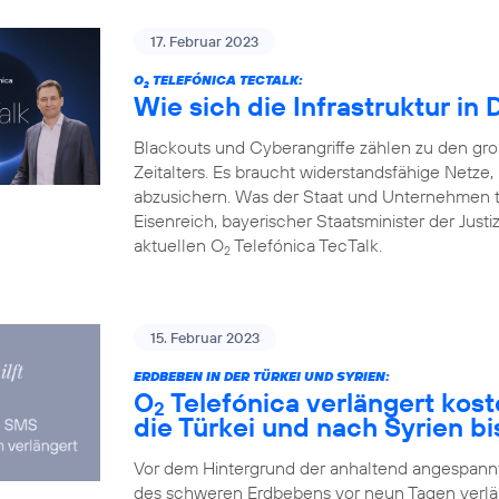
17. Februar 2023
O
TELEFÓNICA TECTALK:
2
Wie sich die Infrastruktur in
Blackouts und Cyberangriffe zählen zu den gr
Zeitalters. Es braucht widerstandsfähige Netz
abzusichern. Was der Staat und Unternehmen 
Eisenreich, bayerischer Staatsminister der Justi
aktuellen O
Telefónica TecTalk.
2
15. Februar 2023
ERDBEBEN IN DER TÜRKEI UND SYRIEN:
O
Telefónica verlängert kos
2
die Türkei und nach Syrien bi
Vor dem Hintergrund der anhaltend angespannte
des schweren Erdbebens vor neun Tagen verlä