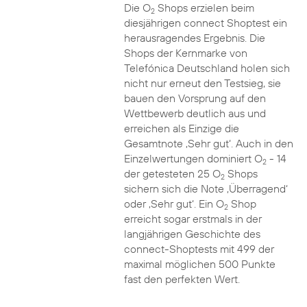
Die O
Shops erzielen beim
2
diesjährigen connect Shoptest ein
herausragendes Ergebnis. Die
Shops der Kernmarke von
Telefónica Deutschland holen sich
nicht nur erneut den Testsieg, sie
bauen den Vorsprung auf den
Wettbewerb deutlich aus und
erreichen als Einzige die
Gesamtnote ‚Sehr gut‘. Auch in den
Einzelwertungen dominiert O
- 14
2
der getesteten 25 O
Shops
2
sichern sich die Note ‚Überragend‘
oder ‚Sehr gut‘. Ein O
Shop
2
erreicht sogar erstmals in der
langjährigen Geschichte des
connect-Shoptests mit 499 der
maximal möglichen 500 Punkte
fast den perfekten Wert.