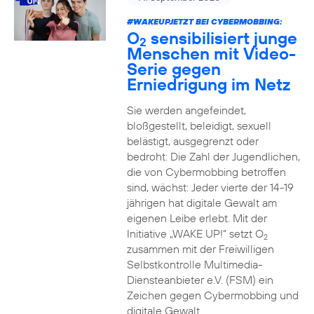
#WAKEUPJETZT BEI CYBERMOBBING:
O
sensibilisiert junge
2
Menschen mit Video-
Serie gegen
Erniedrigung im Netz
Sie werden angefeindet,
bloßgestellt, beleidigt, sexuell
belästigt, ausgegrenzt oder
bedroht: Die Zahl der Jugendlichen,
die von Cybermobbing betroffen
sind, wächst: Jeder vierte der 14-19
jährigen hat digitale Gewalt am
eigenen Leibe erlebt. Mit der
Initiative „WAKE UP!“ setzt O
2
zusammen mit der Freiwilligen
Selbstkontrolle Multimedia-
Diensteanbieter e.V. (FSM) ein
Zeichen gegen Cybermobbing und
digitale Gewalt.