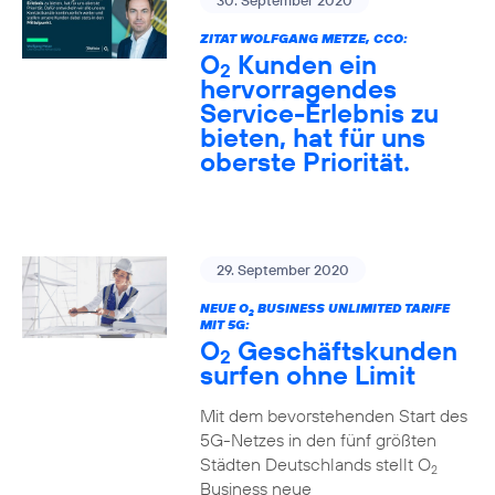
30. September 2020
ZITAT WOLFGANG METZE, CCO:
O
Kunden ein
2
hervorragendes
Service-Erlebnis zu
bieten, hat für uns
oberste Priorität.
29. September 2020
NEUE O
BUSINESS UNLIMITED TARIFE
2
MIT 5G:
O
Geschäftskunden
2
surfen ohne Limit
Mit dem bevorstehenden Start des
5G-Netzes in den fünf größten
Städten Deutschlands stellt O
2
Business neue