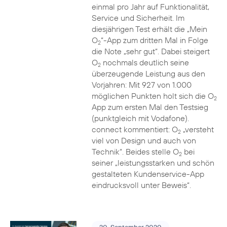
einmal pro Jahr auf Funktionalität,
Service und Sicherheit. Im
diesjährigen Test erhält die „Mein
O
“-App zum dritten Mal in Folge
2
die Note „sehr gut“. Dabei steigert
O
nochmals deutlich seine
2
überzeugende Leistung aus den
Vorjahren: Mit 927 von 1.000
möglichen Punkten holt sich die O
2
App zum ersten Mal den Testsieg
(punktgleich mit Vodafone).
connect kommentiert: O
„versteht
2
viel von Design und auch von
Technik“. Beides stelle O
bei
2
seiner „leistungsstarken und schön
gestalteten Kundenservice-App
eindrucksvoll unter Beweis“.