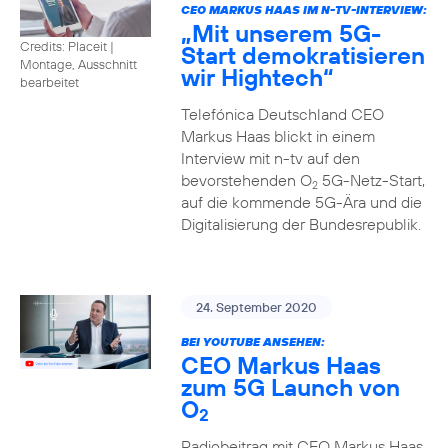
CEO MARKUS HAAS IM N-TV-INTERVIEW:
„Mit unserem 5G-
Credits: Placeit
|
Start demokratisieren
Montage, Ausschnitt
wir Hightech“
bearbeitet
Telefónica Deutschland CEO
Markus Haas blickt in einem
Interview mit n-tv auf den
bevorstehenden O
5G-Netz-Start,
2
auf die kommende 5G-Ära und die
Digitalisierung der Bundesrepublik.
24. September 2020
BEI YOUTUBE ANSEHEN:
CEO Markus Haas
zum 5G Launch von
O
2
Radiobeitrag mit CEO Markus Haas