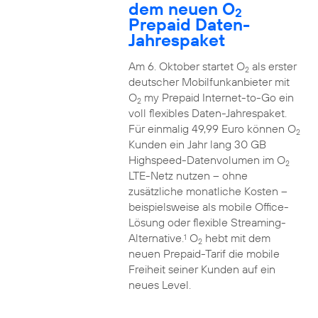
dem neuen O
2
Prepaid Daten-
Jahrespaket
Am 6. Oktober startet O
als erster
2
deutscher Mobilfunkanbieter mit
O
my Prepaid Internet-to-Go ein
2
voll flexibles Daten-Jahrespaket.
Für einmalig 49,99 Euro können O
2
Kunden ein Jahr lang 30 GB
Highspeed-Datenvolumen im O
2
LTE-Netz nutzen – ohne
zusätzliche monatliche Kosten –
beispielsweise als mobile Office-
Lösung oder flexible Streaming-
Alternative.
O
hebt mit dem
1
2
neuen Prepaid-Tarif die mobile
Freiheit seiner Kunden auf ein
neues Level.