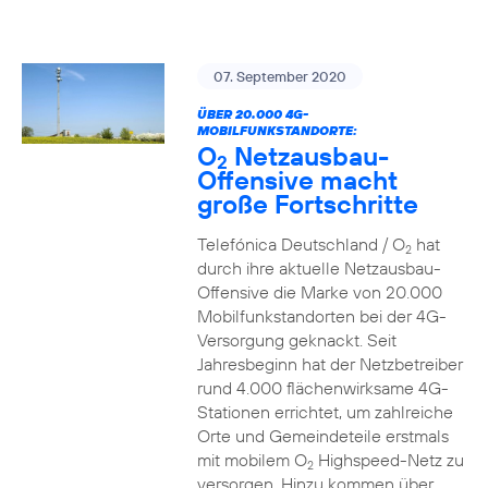
07. September 2020
ÜBER 20.000 4G-
MOBILFUNKSTANDORTE:
O
Netzausbau-
2
Offensive macht
große Fortschritte
Telefónica Deutschland / O
hat
2
durch ihre aktuelle Netzausbau-
Offensive die Marke von 20.000
Mobilfunkstandorten bei der 4G-
Versorgung geknackt. Seit
Jahresbeginn hat der Netzbetreiber
rund 4.000 flächenwirksame 4G-
Stationen errichtet, um zahlreiche
Orte und Gemeindeteile erstmals
mit mobilem O
Highspeed-Netz zu
2
versorgen. Hinzu kommen über