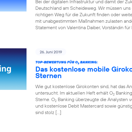
Bei der digitalen Infrastruktur und damit der Z
Deutschland am Scheideweg. Wir müssen uns 
richtigen Weg für die Zukunft finden oder weit
mit unabgestimmten Maßnahmen zulasten andere
Statement von Valentina Daiber, Vorständin für
26. Juni 2019
TOP-BEWERTUNG FÜR O
BANKING:
2
Das kostenlose mobile Girok
Sternen
Wie gut kostenlose Girokonten sind, hat das An
untersucht. Im aktuellen Heft erhält O
Banking 
2
Sterne. O
Banking überzeugte die Analysten v
2
und kostenlose Debit Mastercard sowie günstig
sind stolz […]