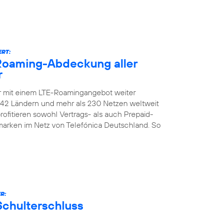
ERT:
-Roaming-Abdeckung aller
r
er mit einem LTE-Roamingangebot weiter
n 142 Ländern und mehr als 230 Netzen weltweit
ofitieren sowohl Vertrags- als auch Prepaid-
marken im Netz von Telefónica Deutschland. So
R:
Schulterschluss