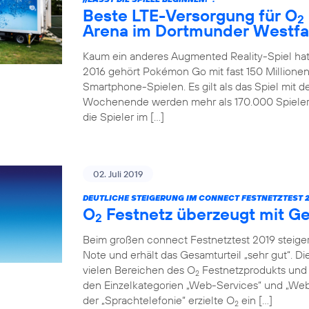
Beste LTE-Versorgung für O
2
Arena im Dortmunder Westfa
Kaum ein anderes Augmented Reality-Spiel hat
2016 gehört Pokémon Go mit fast 150 Millionen
Smartphone-Spielen. Es gilt als das Spiel mit 
Wochenende werden mehr als 170.000 Spieler 
die Spieler im […]
02. Juli 2019
DEUTLICHE STEIGERUNG IM CONNECT FESTNETZTEST 2
O
Festnetz überzeugt mit Ge
2
Beim großen connect Festnetztest 2019 steiger
Note und erhält das Gesamturteil „sehr gut“. D
vielen Bereichen des O
Festnetzprodukts und 
2
den Einzelkategorien „Web-Services“ und „Web-
der „Sprachtelefonie“ erzielte O
ein […]
2