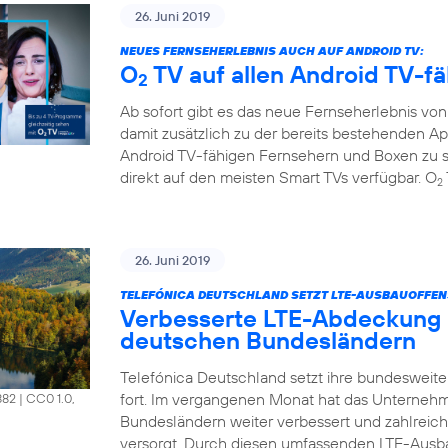
26. Juni 2019
NEUES FERNSEHERLEBNIS AUCH AUF ANDROID TV:
O
TV auf allen Android TV-f
2
Ab sofort gibt es das neue Fernseherlebnis vo
damit zusätzlich zu der bereits bestehenden A
Android TV-fähigen Fernsehern und Boxen zu s
direkt auf den meisten Smart TVs verfügbar. O
2
26. Juni 2019
TELEFÓNICA DEUTSCHLAND SETZT LTE-AUSBAUOFFENS
Verbesserte LTE-Abdeckung 
deutschen Bundesländern
Telefónica Deutschland setzt ihre bundesweit
fort. Im vergangenen Monat hat das Unterneh
882
|
CC0 1.0,
Bundesländern weiter verbessert und zahlrei
versorgt. Durch diesen umfassenden LTE-Ausb