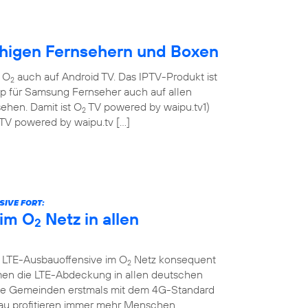
ähigen Fernsehern und Boxen
n O
auch auf Android TV. Das IPTV-Produkt ist
2
pp für Samsung Fernseher auch auf allen
ehen. Damit ist O
TV powered by waipu.tv1)
2
TV powered by waipu.tv […]
IVE FORT:
im O
Netz in allen
2
e LTE-Ausbauoffensive im O
Netz konsequent
2
men die LTE-Abdeckung in allen deutschen
che Gemeinden erstmals mit dem 4G-Standard
au profitieren immer mehr Menschen