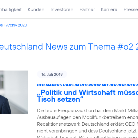
haltigkeit
Kunden
Investoren
Partner
Karriere
Presse
ws
Archiv 2023
Deutschland News zum Thema #o2
16. Juli 2019
CEO MARKUS HAAS IM INTERVIEW MIT DER BERLINER 
„Politik und Wirtschaft müss
Tisch setzen“
Die teure Frequenzauktion hat dem Markt Millia
Ausbauauflagen den Mobilfunkbetreibern enorm 
Redaktionsnetzwerk Deutschland erklärt CEO 
nicht voranbringen und dass Deutschland jetzt 
Wirtschaft braucht. Wir veröffentlichen an dies