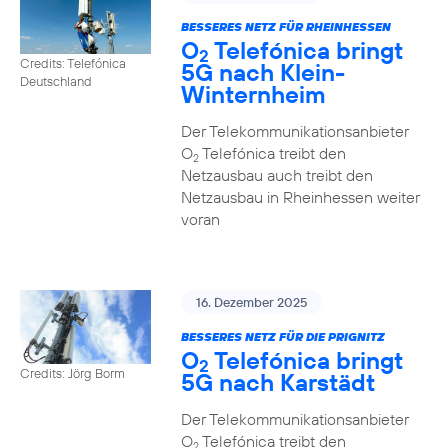
BESSERES NETZ FÜR RHEINHESSEN
O
Telefónica bringt
2
Credits: Telefónica
5G nach Klein-
Deutschland
Winternheim
Der Telekommunikationsanbieter
O
Telefónica treibt den
2
Netzausbau auch treibt den
Netzausbau in Rheinhessen weiter
voran
16. Dezember 2025
BESSERES NETZ FÜR DIE PRIGNITZ
O
Telefónica bringt
2
Credits: Jörg Borm
5G nach Karstädt
Der Telekommunikationsanbieter
O
Telefónica treibt den
2