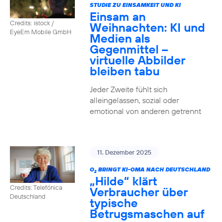
STUDIE ZU EINSAMKEIT UND KI
Einsam an
Credits: istock /
Weihnachten: KI und
EyeEm Mobile GmbH
Medien als
Gegenmittel –
virtuelle Abbilder
bleiben tabu
Jeder Zweite fühlt sich
alleingelassen, sozial oder
emotional von anderen getrennt
11. Dezember 2025
O
BRINGT KI-OMA NACH DEUTSCHLAND
2
„Hilde“ klärt
Credits: Telefónica
Verbraucher über
Deutschland
typische
Betrugsmaschen auf