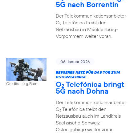
5G nach Borrentin
Der Telekommunikationsanbieter
O
Telefónica treibt den
2
Netzausbau in Mecklenburg-
Vorpommern weiter voran.
06. Januar 2026
BESSERES NETZ FÜR DAS TOR ZUM
OSTERZGEBIRGE
O
Telefónica bringt
Credits: Jörg Borm
2
5G nach Dohna
Der Telekommunikationsanbieter
O
Telefónica treibt den
2
Netzausbau auch im Landkreis
Sächsische Schweiz-
Osterzgebirge weiter voran