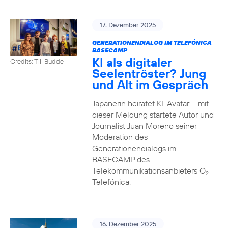
17. Dezember 2025
GENERATIONENDIALOG IM TELEFÓNICA
BASECAMP
KI als digitaler
Credits: Till Budde
Seelentröster? Jung
und Alt im Gespräch
Japanerin heiratet KI-Avatar – mit
dieser Meldung startete Autor und
Journalist Juan Moreno seiner
Moderation des
Generationendialogs im
BASECAMP des
Telekommunikationsanbieters O
2
Telefónica.
16. Dezember 2025