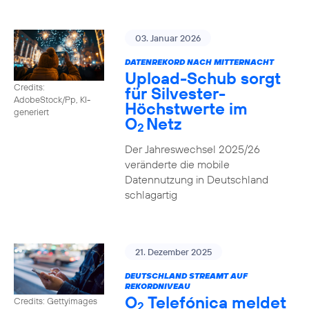
03. Januar 2026
DATENREKORD NACH MITTERNACHT
Upload-Schub sorgt
Credits:
für Silvester-
AdobeStock/Pp, KI-
Höchstwerte im
generiert
O
Netz
2
Der Jahreswechsel 2025/26
veränderte die mobile
Datennutzung in Deutschland
schlagartig
21. Dezember 2025
DEUTSCHLAND STREAMT AUF
REKORDNIVEAU
O
Telefónica meldet
Credits: Gettyimages
2