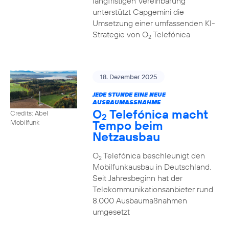
langfristigen Vereinbarung
unterstützt Capgemini die
Umsetzung einer umfassenden KI-
Strategie von O
Telefónica
2
18. Dezember 2025
JEDE STUNDE EINE NEUE
AUSBAUMASSNAHME
O
Telefónica macht
Credits: Abel
2
Tempo beim
Mobilfunk
Netzausbau
O
Telefónica beschleunigt den
2
Mobilfunkausbau in Deutschland.
Seit Jahresbeginn hat der
Telekommunikationsanbieter rund
8.000 Ausbaumaßnahmen
umgesetzt