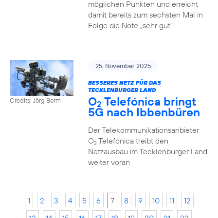
möglichen Punkten und erreicht
damit bereits zum sechsten Mal in
Folge die Note „sehr gut“
25. November 2025
BESSERES NETZ FÜR DAS
TECKLENBURGER LAND
O
Telefónica bringt
Credits: Jörg Borm
2
5G nach Ibbenbüren
Der Telekommunikationsanbieter
O
Telefónica treibt den
2
Netzausbau im Tecklenburger Land
weiter voran
1
2
3
4
5
6
7
8
9
10
11
12