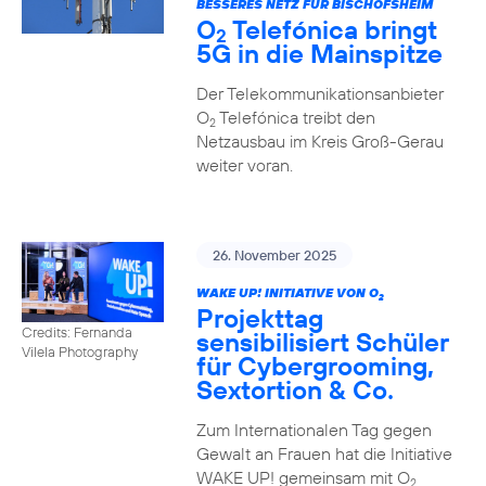
BESSERES NETZ FÜR BISCHOFSHEIM
O
Telefónica bringt
2
5G in die Mainspitze
Der Telekommunikationsanbieter
O
Telefónica treibt den
2
Netzausbau im Kreis Groß-Gerau
weiter voran.
26. November 2025
WAKE UP! INITIATIVE VON O
2
Projekttag
Credits: Fernanda
sensibilisiert Schüler
Vilela Photography
für Cybergrooming,
Sextortion & Co.
Zum Internationalen Tag gegen
Gewalt an Frauen hat die Initiative
WAKE UP! gemeinsam mit O
2