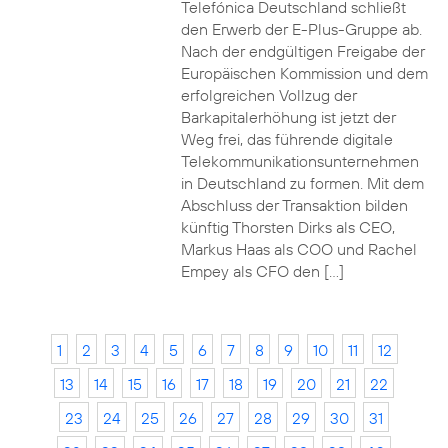
Telefónica Deutschland schließt
den Erwerb der E-Plus-Gruppe ab.
Nach der endgültigen Freigabe der
Europäischen Kommission und dem
erfolgreichen Vollzug der
Barkapitalerhöhung ist jetzt der
Weg frei, das führende digitale
Telekommunikationsunternehmen
in Deutschland zu formen. Mit dem
Abschluss der Transaktion bilden
künftig Thorsten Dirks als CEO,
Markus Haas als COO und Rachel
Empey als CFO den […]
1
2
3
4
5
6
7
8
9
10
11
12
13
14
15
16
17
18
19
20
21
22
23
24
25
26
27
28
29
30
31