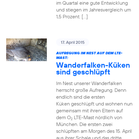
im Quartal eine gute Entwicklung
und stiegen im Jahresvergleich um
1,5 Prozent. […]
17. April 2015
AUFREGUNG IM NEST AUF DEM LTE-
MAST:
Wanderfalken-Küken
sind geschlüpft
Im Nest unserer Wanderfalken
herrscht große Aufregung. Denn
endlich sind die ersten
Küken geschlüpft und wohnen nun
gemeinsam mit ihren Eltern auf
dem O
LTE-Mast nördlich von
2
München. Die ersten zwei
schlüpften am Morgen des 15. April
aus ihrer Schale und das dritte