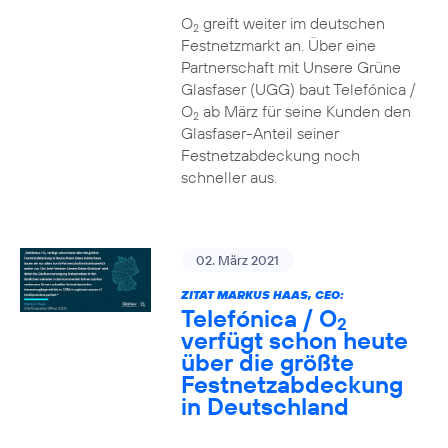
O
greift weiter im deutschen
2
Festnetzmarkt an. Über eine
Partnerschaft mit Unsere Grüne
Glasfaser (UGG) baut Telefónica /
O
ab März für seine Kunden den
2
Glasfaser-Anteil seiner
Festnetzabdeckung noch
schneller aus.
02. März 2021
ZITAT MARKUS HAAS, CEO:
Telefónica / O
2
verfügt schon heute
über die größte
Festnetzabdeckung
in Deutschland