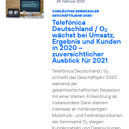
24. Februar 2021
VORLÄUFIGE KENNZAHLEN
GESCHÄFTSJAHR 2020:
Telefónica
Deutschland / O
2
wächst bei Umsatz,
Ergebnis und Kunden
in 2020 –
zuversichtlicher
Ausblick für 2021
Telefónica Deutschland / O
2
schließt das Geschäftsjahr 2020
während der
gesamtwirtschaftlichen Rezession
mit einer starken Entwicklung ab.
Insbesondere Dank starkem
Interesse an höherwertigen
Mobilfunk- und Festnetzprodukten
der Kernmarke O
stiegen
2
Kundenzahlen und Datenvolumen