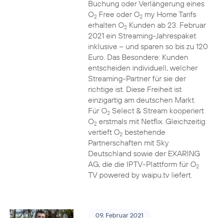
Buchung oder Verlängerung eines
O
Free oder O
my Home Tarifs
2
2
erhalten O
Kunden ab 23. Februar
2
2021 ein Streaming-Jahrespaket
inklusive – und sparen so bis zu 120
Euro. Das Besondere: Kunden
entscheiden individuell, welcher
Streaming-Partner für sie der
richtige ist. Diese Freiheit ist
einzigartig am deutschen Markt.
Für O
Select & Stream kooperiert
2
O
erstmals mit Netflix. Gleichzeitig
2
vertieft O
bestehende
2
Partnerschaften mit Sky
Deutschland sowie der EXARING
AG, die die IPTV-Plattform für O
2
TV powered by waipu.tv liefert.
09. Februar 2021