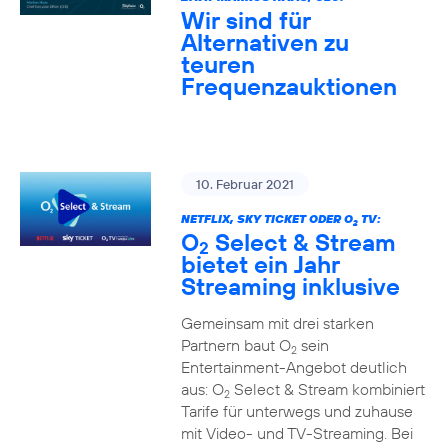
Wir sind für
Alternativen zu
teuren
Frequenzauktionen
10. Februar 2021
NETFLIX, SKY TICKET ODER O
TV:
2
O
Select & Stream
2
bietet ein Jahr
Streaming inklusive
Gemeinsam mit drei starken
Partnern baut O
sein
2
Entertainment-Angebot deutlich
aus: O
Select & Stream kombiniert
2
Tarife für unterwegs und zuhause
mit Video- und TV-Streaming. Bei