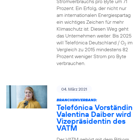
Stromverbrauchs pro Byte um 71
Prozent. Ein Erfolg, der nicht nur
am internationalen Energiespartag
ein wichtiges Zeichen für mehr
Klimaschutz ist. Diesen Weg geht
das Unternehmen weiter: Bis 2025
will Telefónica Deutschland / O
im
2
Vergleich zu 2015 mindestens 82
Prozent weniger Strom pro Byte
verbrauchen.
04. März 2021
BRANCHENVERBAND:
Telefónica Vorständin
Valentina Daiber wird
Vizepräsidentin des
VATM
Der VATM gehört mit dem Bitkom