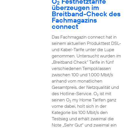
O
Festnetztarife
2
überzeugen im
Breitband-Check des
Fachmagazins
connect
Das Fachmagazin connect hat in
seinem aktuellen Produkttest DSL-
und Kabel-Tarife unter die Lupe
genommen. Untersucht wurden im
„Breitband Check“ Tarife in fünf
verschiedenen Tempoklassen
zwischen 100 und 1.000 Mbit/s
anhand vom monatlichen
Gesamtpreis, der Netzqualität und
des Hotline-Service. O
ist mit
2
seinen O
my Home Tarifen ganz
2
vorne dabei, holt sich in der
Kategorie bis 100 Mbit/s den
Testsieg und erhält zweimal die
Note „Sehr Gut“ und zweimal ein