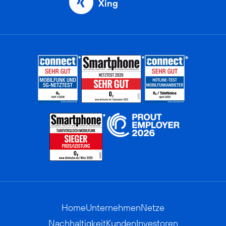
Xing
Home
Unternehmen
Netze
Nachhaltigkeit
Kunden
Investoren