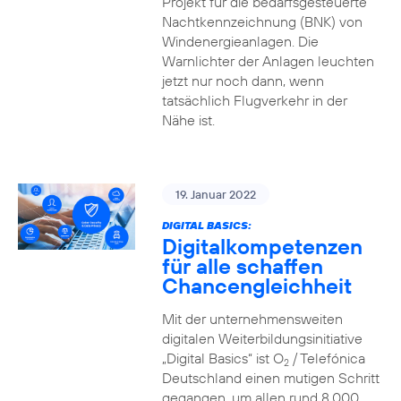
Projekt für die bedarfsgesteuerte
Nachtkennzeichnung (BNK) von
Windenergieanlagen. Die
Warnlichter der Anlagen leuchten
jetzt nur noch dann, wenn
tatsächlich Flugverkehr in der
Nähe ist.
19. Januar 2022
DIGITAL BASICS:
Digitalkompetenzen
für alle schaffen
Chancengleichheit
Mit der unternehmensweiten
digitalen Weiterbildungsinitiative
„Digital Basics“ ist O
/ Telefónica
2
Deutschland einen mutigen Schritt
gegangen, um allen rund 8.000