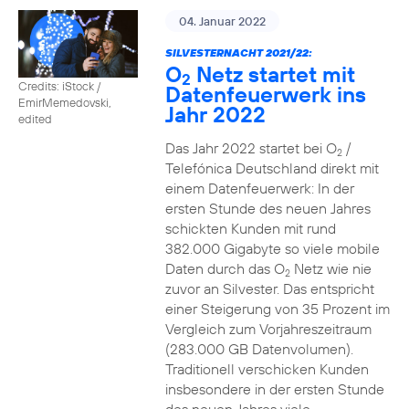
04. Januar 2022
SILVESTERNACHT 2021/22:
O
Netz startet mit
2
Credits: iStock /
Datenfeuerwerk ins
EmirMemedovski,
Jahr 2022
edited
Das Jahr 2022 startet bei O
/
2
Telefónica Deutschland direkt mit
einem Datenfeuerwerk: In der
ersten Stunde des neuen Jahres
schickten Kunden mit rund
382.000 Gigabyte so viele mobile
Daten durch das O
Netz wie nie
2
zuvor an Silvester. Das entspricht
einer Steigerung von 35 Prozent im
Vergleich zum Vorjahreszeitraum
(283.000 GB Datenvolumen).
Traditionell verschicken Kunden
insbesondere in der ersten Stunde