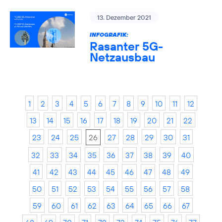
13. Dezember 2021
INFOGRAFIK:
Rasanter 5G-
Netzausbau
1
2
3
4
5
6
7
8
9
10
11
12
13
14
15
16
17
18
19
20
21
22
23
24
25
26
27
28
29
30
31
32
33
34
35
36
37
38
39
40
41
42
43
44
45
46
47
48
49
50
51
52
53
54
55
56
57
58
59
60
61
62
63
64
65
66
67