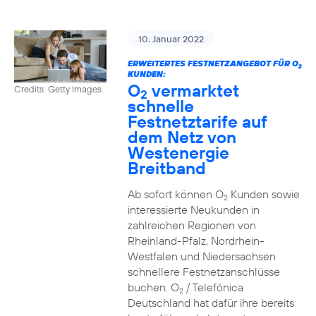
10. Januar 2022
ERWEITERTES FESTNETZANGEBOT FÜR O
2
KUNDEN:
O
vermarktet
Credits: Getty Images
2
schnelle
Festnetztarife auf
dem Netz von
Westenergie
Breitband
Ab sofort können O
Kunden sowie
2
interessierte Neukunden in
zahlreichen Regionen von
Rheinland-Pfalz, Nordrhein-
Westfalen und Niedersachsen
schnellere Festnetzanschlüsse
buchen. O
/ Telefónica
2
Deutschland hat dafür ihre bereits