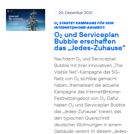
20. Dezember 2021
O
STARTET KAMPAGNE FÜR SEIN
2
INTERNET@HOME-ANGEBOT:
O
und Serviceplan
2
Bubble erschaffen
das „Jedes-Zuhause“
Nachdem O
und Serviceplan
2
Bubble mit ihrer innovativen „The
Visible Net“-Kampagne das 5G-
Netz von O
sichtbar gemacht
2
haben, thematisiert die aktuelle
Kampagne das Internet@Home-
Festnetzangebot von O
: Dafür
2
haben O
und Serviceplan Bubble
2
das „Jedes-Zuhause“ kreiert, das
den typischen Querschnitt
deutscher Wohnungen in einem
Gebäude vereint. In diesem „Jedes-