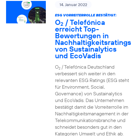
14. Januar 2022
ESG VORREITERROLLE BESTÄTIGT:
O
/ Telefónica
2
erreicht Top-
Bewertungen in
Nachhaltigkeitsratings
von Sustainalytics
und EcoVadis
O
/ Telefónica Deutschland
2
verbessert sich weiter in den
relevanten ESG Ratings (ESG steht
für Environment, Social,
Governance) von Sustainalytics
und EcoVadis. Das Unternehmen
bestätigt damit die Vorreiterrolle im
Nachhaltigkeitsmanagement in der
Telekommunikationsbranche und
schneidet besonders gut in den
Kategorien Umwelt und Ethik ab.