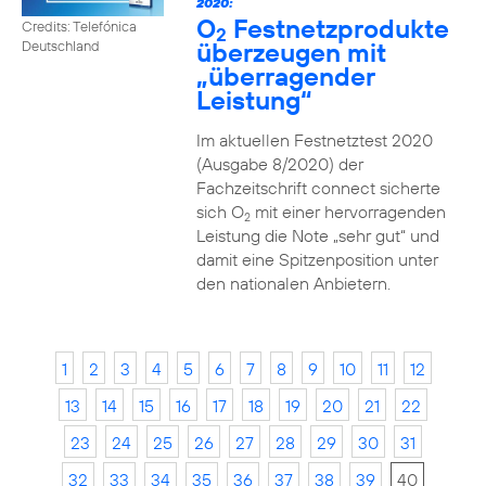
2020:
O
Festnetzprodukte
Credits: Telefónica
2
überzeugen mit
Deutschland
„überragender
Leistung“
Im aktuellen Festnetztest 2020
(Ausgabe 8/2020) der
Fachzeitschrift connect sicherte
sich O
mit einer hervorragenden
2
Leistung die Note „sehr gut“ und
damit eine Spitzenposition unter
den nationalen Anbietern.
1
2
3
4
5
6
7
8
9
10
11
12
13
14
15
16
17
18
19
20
21
22
23
24
25
26
27
28
29
30
31
32
33
34
35
36
37
38
39
40