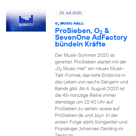
23. Juli 2020
O
MUSIC HALL:
2
ProSieben, O
&
2
SevenOne AdFactory
bündeln Kräfte
Der Musik-Sommer 2020 ist
gerettet. ProSieben startet mit der
„O
Music Hall“ ein neues Musik-
2
Talk-Format, das tiefe Einblicke in
das Leben von sechs Sängern und
Bands gibt. Ab 4. August 2020 ist
die 45-minütige Reihe immer
dienstags um 22.40 Uhr auf
ProSieben zu sehen, sowie auf
ProSieben.de und Joyn. In der
ersten Folge steht Songwriter und
Popsänger Johannes Oerding im
Zentrum.