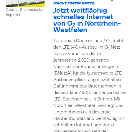
2
MACHT FORTSCHRITTE:
Jetzt weitflächig
Credits: Shutterstock /
schnelles Internet
nitpicker
von O
in Nordrhein-
2
Westfalen
Telefónica Deutschland / O
treibt
2
den LTE (4G)-Ausbau im O
Netz
2
massiv voran, um die bis
Jahresende 2020 geltende
Nachfrist der Bundesnetzagentur
(BNetzA) für die bundesweite LTE-
Ausbauverpflichtung einzuhalten.
Dafür nimmt das Unternehmen in
diesem Jahr 7.600 flächenwirksame
LTE-Stationen neu in Betrieb. Mit
Nordrhein-Westfalen versorgt das
Unternehmen nun das erste
Flächenbundesland weitflächig mit
schnellem Internet und deckt
mindestens 97 Prozent der