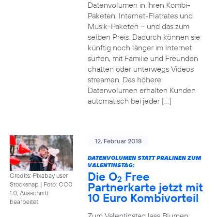
Datenvolumen in ihren Kombi-
Paketen, Internet-Flatrates und
Musik-Paketen – und das zum
selben Preis. Dadurch können sie
künftig noch länger im Internet
surfen, mit Familie und Freunden
chatten oder unterwegs Videos
streamen. Das höhere
Datenvolumen erhalten Kunden
automatisch bei jeder […]
12. Februar 2018
DATENVOLUMEN STATT PRALINEN ZUM
VALENTINSTAG:
Die O
Free
Credits: Pixabay user
2
Partnerkarte jetzt mit
Stocksnap
|
Foto: CC0
1.0, Ausschnitt
10 Euro Kombivorteil
bearbeitet
Zum Valentinstag lass Blumen