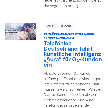
neue technische Lösungen, die auf
der sogenannten […]
26. Februar 2018
SCHLÜSSELELEMENT EINER NEUEN
KUNDENERFAHRUNG:
Telefónica
Deutschland führt
künstliche Intelligenz
„Aura“ für O
-Kunden
2
ein
Ab sofort können O
-Kunden
2
einfach per Facebook Messenger
ihre Datennutzung abfragen. Dafür
müssen sie nur schreiben: „Wieviel
Datenvolumen habe ich diesen
Monat verbraucht?“ und Aura,
Telefónicas selbstlernende