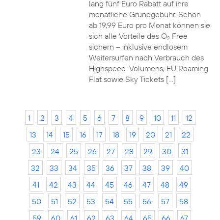
lang fünf Euro Rabatt auf ihre
monatliche Grundgebühr. Schon
ab 19,99 Euro pro Monat können sie
sich alle Vorteile des O
Free
2
sichern – inklusive endlosem
Weitersurfen nach Verbrauch des
Highspeed-Volumens, EU Roaming
Flat sowie Sky Tickets […]
1
2
3
4
5
6
7
8
9
10
11
12
13
14
15
16
17
18
19
20
21
22
23
24
25
26
27
28
29
30
31
32
33
34
35
36
37
38
39
40
41
42
43
44
45
46
47
48
49
50
51
52
53
54
55
56
57
58
59
60
61
62
63
64
65
66
67