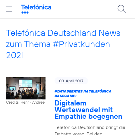
Telefónica Deutschland News
zum Thema #Privatkunden
2021
03. April 2017
#DATADEBATES
IM TELEFÓNICA
BASECAMP:
Digitalem
Credits: Henrik Andree
Wertewandel mit
Empathie begegnen
Telefónica Deutschland bringt die
Debatte voran. Bei den